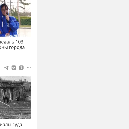
медаль 103-
оны города
иалы суда