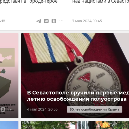
редставят в городе-герое
над нацистами в Севаст
:18
7 мая 2024, 10:45
В Севастополе вручили первые мед
летию освобождения полуострова
4 мая 2024, 20:55
80 лет освобождения Крыма