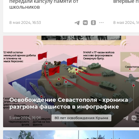
передали капсулу памяти от
впервые п
школьников
8 мая 2024, 16:53
8 мая 2024, 14
Освобождение Севастополя - хроника
разгрома фашистов в инфографике
5 мая 2024, 16:06
80 лет освобождения Крыма