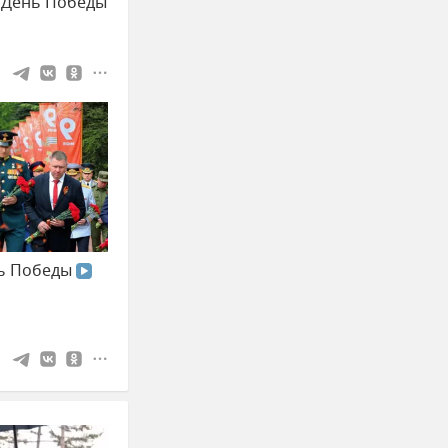
 День Победы
нь Победы