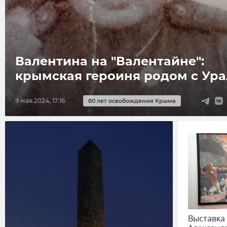
Валентина на "Валентайне":
крымская героиня родом с Ура
9 мая 2024, 17:16
80 лет освобождения Крыма
Выставка