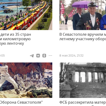
 дети из 35 стран
В Севастополе вручили 
и километровую
летнему участнику обор
кую ленточку
0:05
8 мая 2024, 21:32
Оборона Севастополя"
ФСБ рассекретила матер