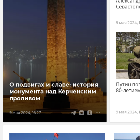
Александ
Севастоп
9 мая 2024, 
Путин по
О подвигах и славе: история
80-летие
монумента над Керченским
проливом
9 мая 2024, 1
9 мая 2024, 16:27