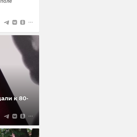
ополе
али к 80-