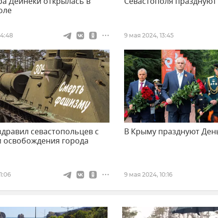
ра Дейнеки открылась в
Севастополя празднуют
оле
14:48
9 мая 2024, 13:45
здравил севастопольцев с
В Крыму празднуют Де
м освобождения города
1:06
9 мая 2024, 10:16