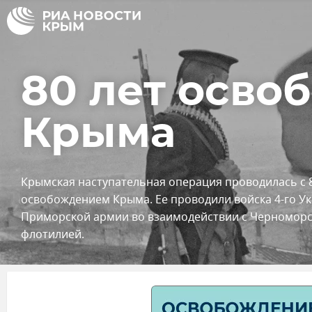
80 лет осво
Крыма
Крымская наступательная операция проводилась с 8
освобождением Крыма. Ее проводили войска 4-го У
Приморской армии во взаимодействии с Черноморс
флотилией.