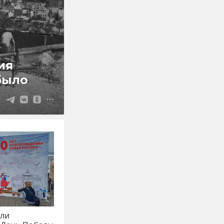
ия
было
ели