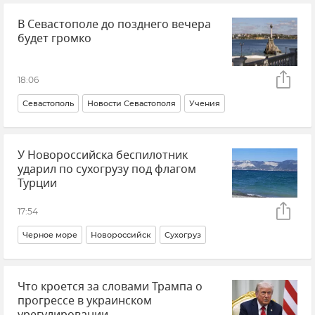
В Севастополе до позднего вечера
Безопасность Республики Крым и Севастополя
будет громко
Сергей Аксенов
Прокуратура Республики Крым
18:06
Севастополь
Новости Севастополя
Учения
Военно-морской флот РФ
У Новороссийска беспилотник
ЧФ РФ (Черноморский флот Российской Федерации)
ударил по сухогрузу под флагом
Безопасность Республики Крым и Севастополя
Турции
Михаил Развожаев
Крым
17:54
Черное море
Новороссийск
Сухогруз
Атаки ВСУ
Новости
Что кроется за словами Трампа о
прогрессе в украинском
урегулировании