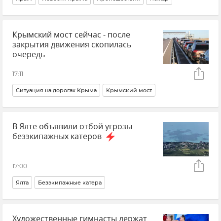
ГУ МЧС РФ по Республике Крым
Крымский мост сейчас - после
закрытия движения скопилась
очередь
17:11
Ситуация на дорогах Крыма
Крымский мост
Очереди на Крымском мосту
Керченский пролив
В Ялте объявили отбой угрозы
Керчь
Тамань
Крым
Новости Крыма
безэкипажных катеров
17:00
Ялта
Безэкипажные катера
Безопасность Республики Крым и Севастополя
Художественные гимнасты держат
Атаки ВСУ на Крым