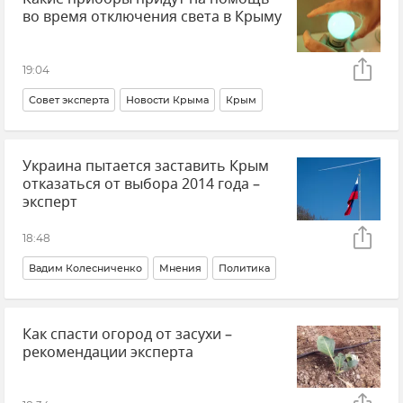
во время отключения света в Крыму
19:04
Совет эксперта
Новости Крыма
Крым
Отключение электроэнергии в Крыму
Украина пытается заставить Крым
Электричество
отказаться от выбора 2014 года –
эксперт
18:48
Вадим Колесниченко
Мнения
Политика
Новости
Крым
Украина
Как спасти огород от засухи –
рекомендации эксперта