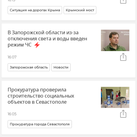
Ситуация на дорогах Крыма
Крымский мост
Новости Крыма
Срочные новости Крыма
Крым
В Запорожской области из-за
Керченский пролив
отключения света и воды введен
Танкеры "Волгонефть 212" и "Волгонефть 239" в Керченском проливе
режим ЧС
Тамань
16:07
Запорожская область
Новости
Евгений Балицкий
Режим ЧС
Атаки ВСУ
Прокуратура проверила
Отключение электроэнергии
Отключение воды
строительство социальных
объектов в Севастополе
16:05
Прокуратура города Севастополя
Полиция Севастополя
Новости Севастополя