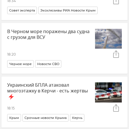
18:34
Совет эксперта
Эксклюзивы РИА Новости Крым
Сельское хозяйство
Крым
Жара
Засуха
В Черном море поражены два судна
Урожай
с грузом для ВСУ
18:20
Черное море
Новости СВО
ВСУ (Вооруженные силы Украины)
Атаки ВСУ
Украинский БПЛА атаковал
Украина
Министерство обороны РФ
многоэтажку в Керчи - есть жертвы
18:15
Крым
Срочные новости Крыма
Керчь
Атаки ВСУ
Атаки ВСУ на Крым