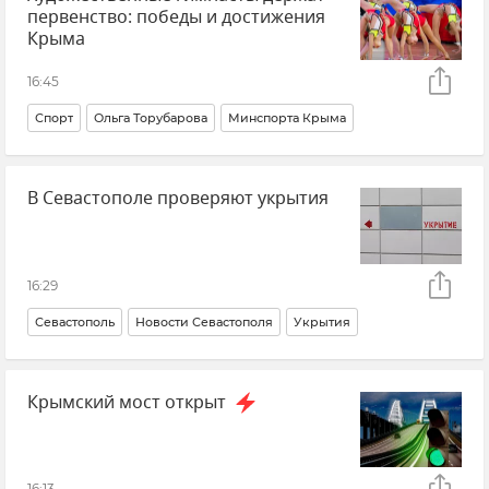
первенство: победы и достижения
ГУ МЧС РФ по Республике Крым
Крым
Крыма
Новости Крыма
16:45
Спорт
Ольга Торубарова
Минспорта Крыма
Крым
Новости Крыма
В Севастополе проверяют укрытия
16:29
Севастополь
Новости Севастополя
Укрытия
Безопасность Республики Крым и Севастополя
Крымский мост открыт
Крым
Новости Крыма
Новости СВО
16:13