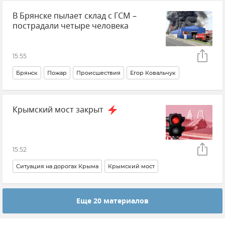
В Брянске пылает склад с ГСМ –
Севастополь
Крым
Новости Крыма
пострадали четыре человека
15:55
Брянск
Пожар
Происшествия
Егор Ковальчук
МЧС РФ (Министерство чрезвычайных ситуаций Российской Федерации)
Крымский мост закрыт
Новости
15:52
Ситуация на дорогах Крыма
Крымский мост
Еще 20 материалов