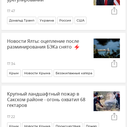
17:47
Дональд Трамп
Украина
Россия
США
Мнения
Политика
Вадим Колесниченко
Новости Ялты: оцепление после
разминирования БЭКа снято
17:34
Крым
Новости Крыма
Безэкипажные катера
Ялта
Беспилотник (БПЛА, дрон)
Крупный ландшафтный пожар в
Сакском районе - огонь охватил 68
гектаров
17:22
Крым
Новости Крыма
Происшествия
Пожар