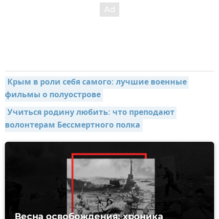
Крым в роли себя самого: лучшие военные 
фильмы о полуострове
Учиться родину любить: что преподают 
волонтерам Бессмертного полка
Весна освобождения: хроника