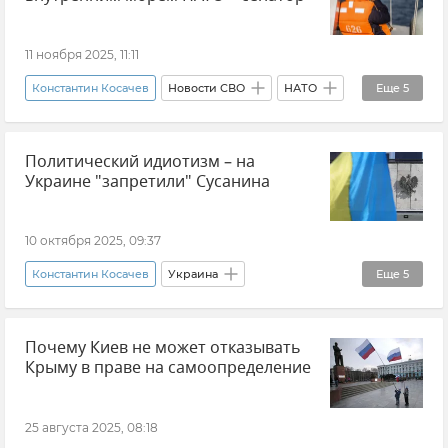
Европейский Союз (ЕС)
Еврокомиссия
Закон и право
Политика
Новости
11 ноября 2025, 11:11
Константин Косачев
Новости СВО
НАТО
Еще
5
Черное море
Мнения
Россия
Политический идиотизм – на
Украина
Политика
Украине "запретили" Сусанина
10 октября 2025, 09:37
Константин Косачев
Украина
Еще
5
Декоммунизация
Политика
Польша
Почему Киев не может отказывать
В мире
Новости
Крыму в праве на самоопределение
25 августа 2025, 08:18