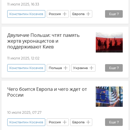
11 июля 2025, 16:33
Константин Косачев
Россия
Европа
Еще
7
НАТО
Безопасность
В мире
Двуличие Польши: чтят память
Мнения
Политика
Внешняя политика
жертв укронацистов и
Новости
поддерживают Киев
11 июля 2025, 12:02
Константин Косачев
Польша
Украина
Еще
7
Волынская резня
История
Политика
Чего боится Европа и чего ждет от
Новости СВО
В мире
Новости
России
Мнения
10 июля 2025, 07:27
Константин Косачев
Россия
Европа
Еще
7