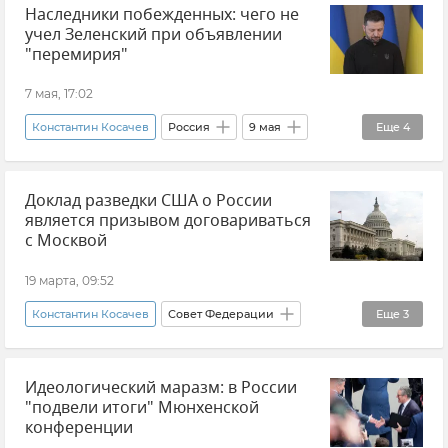
Наследники побежденных: чего не
учел Зеленский при объявлении
"перемирия"
7 мая, 17:02
Константин Косачев
Россия
9 мая
Еще
4
День Победы
Украина
Память
Доклад разведки США о России
Перемирие
является призывом договариваться
с Москвой
19 марта, 09:52
Константин Косачев
Совет Федерации
Еще
3
Политика
США
Россия
Идеологический маразм: в России
"подвели итоги" Мюнхенской
конференции