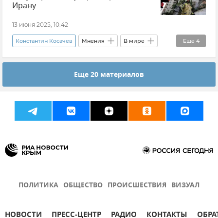
Новости
Ирану
13 июня 2025, 10:42
Константин Косачев
Мнения
В мире
Еще
4
Политика
Иран
Ядерное оружие
Еще 20 материалов
Израиль
ПОЛИТИКА
ОБЩЕСТВО
ПРОИСШЕСТВИЯ
ВИЗУАЛ
НОВОСТИ
ПРЕСС-ЦЕНТР
РАДИО
КОНТАКТЫ
ОБРА