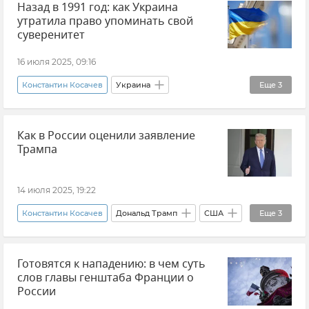
Назад в 1991 год: как Украина
Совет Федерации
Новости
Политика
утратила право упоминать свой
суверенитет
16 июля 2025, 09:16
Константин Косачев
Украина
Еще
3
Новости СВО
Мнения
Политика
Как в России оценили заявление
Трампа
14 июля 2025, 19:22
Константин Косачев
Дональд Трамп
США
Еще
3
Политика
Новости
Мнения
Готовятся к нападению: в чем суть
слов главы генштаба Франции о
России