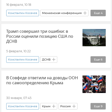
16 февраля, 10:18
Константин Косачев
Мюнхенская конференция
Еще
4
Политика
Европа
Мнения
Трамп совершил три ошибки: в
Россия
России оценили позицию США по
ДСНВ
5 февраля, 10:22
Константин Косачев
ДСНВ
Еще
6
Договор о стратегических наступательных вооружениях (ДСНВ)
В Совфеде ответили на доводы ООН
Россия
США
Дональд Трамп
по самоопределению Крыма
Ядерное сдерживание
Безопасность
30 января, 07:45
Константин Косачев
Крым
Россия
Еще
9