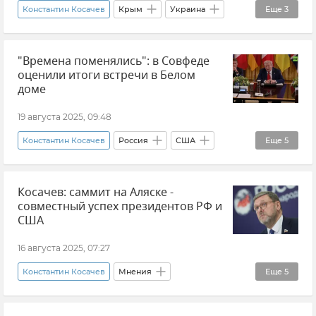
Константин Косачев
Крым
Украина
Еще
3
Политика
Мнения
История
"Времена поменялись": в Совфеде
оценили итоги встречи в Белом
доме
19 августа 2025, 09:48
Константин Косачев
Россия
США
Еще
5
Новости
Внешняя политика
Политика
Косачев: саммит на Аляске -
Совет Федерации
Европейский Союз (ЕС)
совместный успех президентов РФ и
США
16 августа 2025, 07:27
Константин Косачев
Мнения
Еще
5
Встреча Путина и Трампа на Аляске
Россия