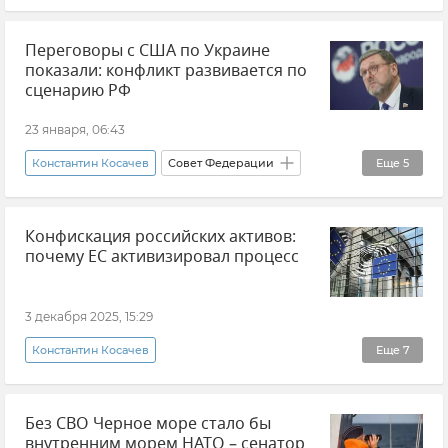
События в Донбассе
Совет Федерации
Переговоры с США по Украине
ООН
Антониу Гутерриш
Политика
показали: конфликт развивается по
Внешняя политика
В мире
сценарию РФ
Гренландия
Новости
23 января, 06:43
Константин Косачев
Совет Федерации
Еще
5
Россия
Переговоры
Украина
Конфискация российских активов:
США
Новости
почему ЕС активизировал процесс
3 декабря 2025, 15:29
Константин Косачев
Еще
7
Замороженные активы России
Без СВО Черное море стало бы
Замороженные российские активы
внутренним морем НАТО – сенатор