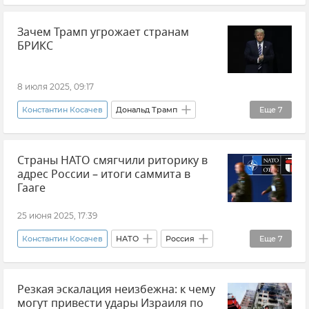
Коллективный Запад
Политика
Зачем Трамп угрожает странам
Внешняя политика
Безопасность
БРИКС
В мире
Украина
Новости
8 июля 2025, 09:17
Константин Косачев
Дональд Трамп
Еще
7
Мнения
Торговля
Внешняя торговля
Страны НАТО смягчили риторику в
БРИКС
Торговые войны
США
адрес России – итоги саммита в
Политика
Гааге
25 июня 2025, 17:39
Константин Косачев
НАТО
Россия
Еще
7
В мире
Политика
Внешняя политика
Резкая эскалация неизбежна: к чему
Украина
Экономика
Гаага
могут привести удары Израиля по