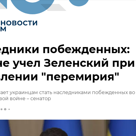
едники побежденных:
не учел Зеленский при
влении "перемирия"
ает украинцам стать наследниками побежденных во
ой войне – сенатор