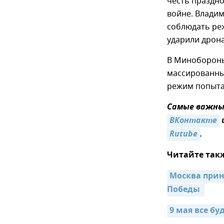
честь праздн
войне. Владим
соблюдать реж
ударили дрон
В Миноборон
массированный
режим попыта
Самые важные
ВКонтакте
Rutube
.
Читайте так
Москва прин
Победы 
9 мая все бу