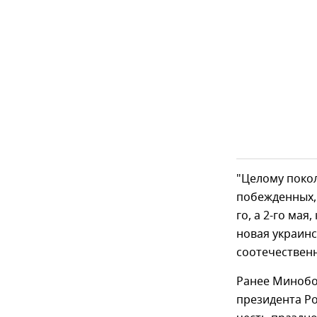
"Целому поко
побежденных, 
го, а 2-го ма
новая украинс
соотечественн
Ранее Минобо
президента Ро