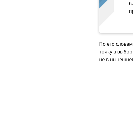
б
п
По его словам
точку в выбор
не в нынешне