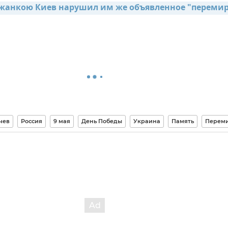
жанкою Киев нарушил им же объявленное "перемир
чев
Россия
9 мая
День Победы
Украина
Память
Перем