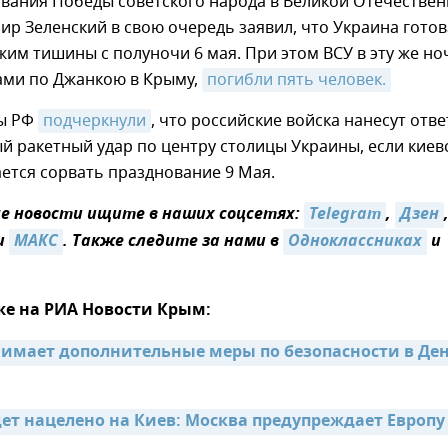
ования Победы советского народа в Великой Отечестве
ир Зеленский в свою очередь заявил, что Украина готов
им тишины с полуночи 6 мая. При этом ВСУ в эту же но
ами по Джанкою в Крыму,
погибли пять человек.
ы РФ
подчеркнули
, что российские войска нанесут отв
 ракетный удар по центру столицы Украины, если киев
ется сорвать празднование 9 Мая.
 новости ищите в наших соцсетях:
Telegram
,
Дзен
и
MAКС
. Также следите за нами в
Одноклассниках
и
же на РИА Новости Крым:
имает дополнительные меры по безопасности в Ден
дет нацелено на Киев: Москва предупреждает Европу