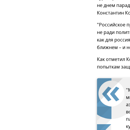
не днем парад
Константин Ко
"Российское п
не ради полит
как для росси
ближнем – и н
Как отметил К
попыткам защи
"
м
а
в
п
к