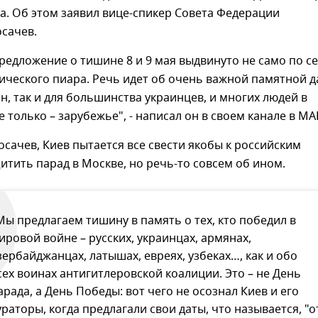
а. Об этом заявил вице-спикер Совета Федерации
сачев.
редложение о тишине 8 и 9 мая выдвинуто не само по се
ического пиара. Речь идет об очень важной памятной д
ян, так и для большинства украинцев, и многих людей в
е только – зарубежье", - написал он в своем канале в МА
осачев, Киев пытается все свести якобы к российским
тить парад в Москве, но речь-то совсем об ином.
Мы предлагаем тишину в память о тех, кто победил в
ировой войне – русских, украинцах, армянах,
зербайджанцах, латышах, евреях, узбеках…, как и обо
сех воинах антигитлеровской коалиции. Это – не День
арада, а День Победы: вот чего не осознал Киев и его
ураторы, когда предлагали свои даты, что называется, "о