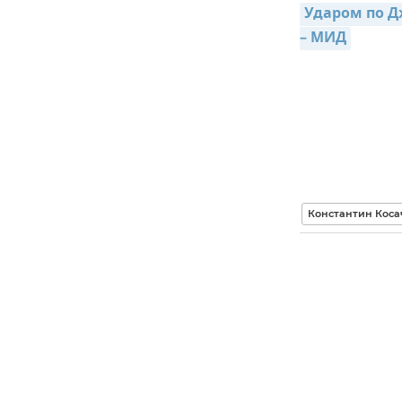
Ударом по Д
– МИД
Константин Коса