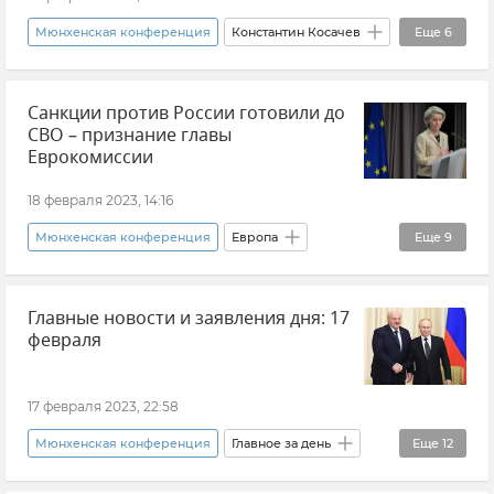
Мюнхенская конференция
Константин Косачев
Еще
6
Политика
НАТО
В мире
Санкции против России готовили до
Теракт на газопроводах "Северный поток" и "Северный поток – 2"
СВО – признание главы
Германия
Россия
Еврокомиссии
18 февраля 2023, 14:16
Мюнхенская конференция
Европа
Еще
9
Европарламент
Европейский Союз
Главные новости и заявления дня: 17
Политика
Россия
февраля
Санкции против России
США
В мире
Новости СВО
Урсула фон дер Ляйен
17 февраля 2023, 22:58
Мюнхенская конференция
Главное за день
Еще
12
Новости
Украина
Россия