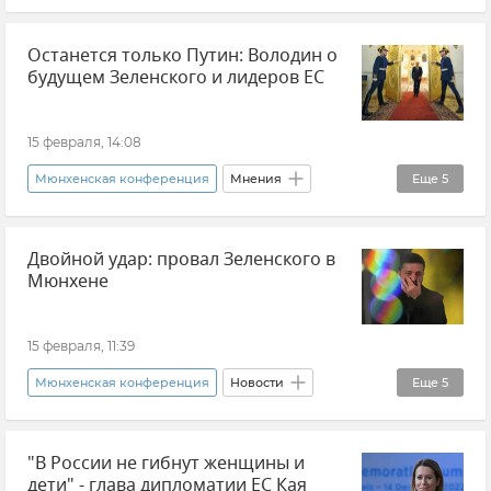
Андрей Манойло
Владимир Зеленский
Останется только Путин: Володин о
Эксклюзивы РИА Новости Крым
будущем Зеленского и лидеров ЕС
15 февраля, 14:08
Мюнхенская конференция
Мнения
Еще
5
Владимир Путин (политик)
Россия
Двойной удар: провал Зеленского в
Вячеслав Володин
Европа
Мюнхене
Владимир Зеленский
15 февраля, 11:39
Мюнхенская конференция
Новости
Еще
5
Европа
США
Марко Рубио
"В России не гибнут женщины и
Украина
Владимир Зеленский
дети" - глава дипломатии ЕС Кая