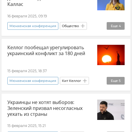
Каллас
16 февраля 2025, 09:19
Мюнхенская конференция
Общество
Еще
4
Россия
Украина
Новости СВО
Келлог пообещал урегулировать
Новости
украинский конфликт за 180 дней
15 февраля 2025, 18:37
Мюнхенская конференция
Кит Келлог
Еще
5
Новости
США
Украина
Украинцы не хотят выборов:
Политика
Европейский Союз (ЕС)
Зеленский призвал несогласных
уехать из страны
15 февраля 2025, 15:21