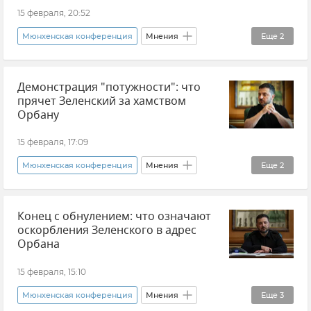
15 февраля, 20:52
Мюнхенская конференция
Мнения
Еще
2
Николай Стариков
Владимир Зеленский
Демонстрация "потужности": что
прячет Зеленский за хамством
Орбану
15 февраля, 17:09
Мюнхенская конференция
Мнения
Еще
2
Александр Семченко
Владимир Зеленский
Конец с обнулением: что означают
оскорбления Зеленского в адрес
Орбана
15 февраля, 15:10
Мюнхенская конференция
Мнения
Еще
3