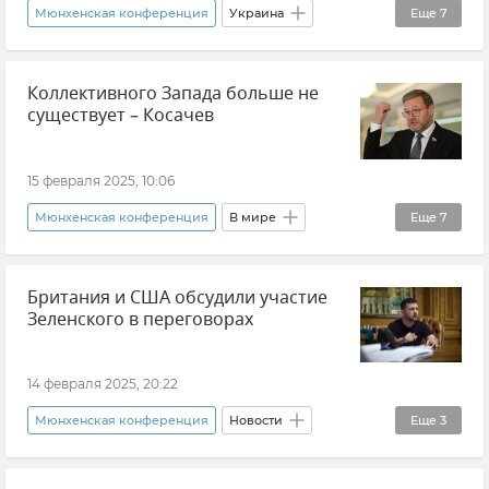
Мюнхенская конференция
Украина
Еще
7
Владимир Зеленский
Выборы
Коллективного Запада больше не
Выборы на Украине
Политика
существует – Косачев
Общество
В мире
Новости
15 февраля 2025, 10:06
Мюнхенская конференция
В мире
Еще
7
Политика
Мнения
Британия и США обсудили участие
Константин Косачев
Коллективный Запад
Зеленского в переговорах
Совет Федерации
Новости
НАТО
14 февраля 2025, 20:22
Мюнхенская конференция
Новости
Еще
3
Владимир Зеленский
Политика