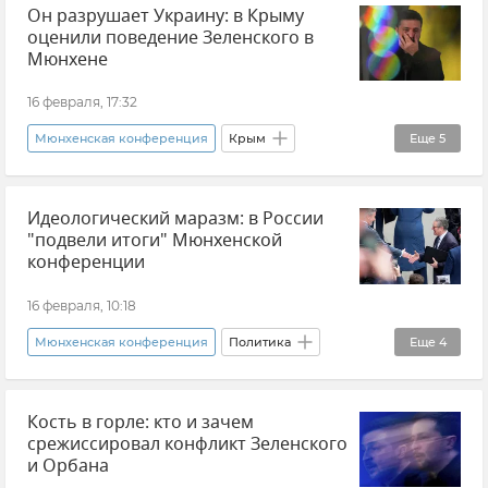
Он разрушает Украину: в Крыму
оценили поведение Зеленского в
Мюнхене
16 февраля, 17:32
Мюнхенская конференция
Крым
Еще
5
Новости Крыма
Владимир Зеленский
Идеологический маразм: в России
Украина
Виктор Орбан
"подвели итоги" Мюнхенской
Владимир Константинов
конференции
16 февраля, 10:18
Мюнхенская конференция
Политика
Еще
4
Европа
Константин Косачев
Мнения
Кость в горле: кто и зачем
Россия
срежиссировал конфликт Зеленского
и Орбана