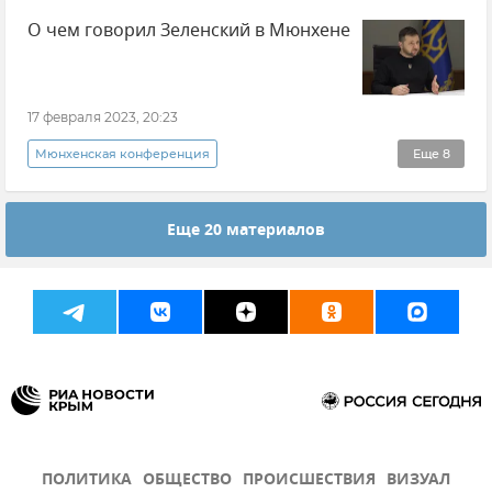
О чем говорил Зеленский в Мюнхене
Владимир Путин (политик)
Николай Лукашенко
Владимир Зеленский
Эммануэль Макрон
Олаф Шольц
17 февраля 2023, 20:23
Мария Захарова
Новости СВО
Мюнхенская конференция
Еще
8
Соцзащита
Новые регионы России
Владимир Зеленский
Украина
Еще 20 материалов
ВСУ (Вооруженные силы Украины)
Европейский Союз
Политика
НАТО
Поставки западного оружия Украине
Новости СВО
ПОЛИТИКА
ОБЩЕСТВО
ПРОИСШЕСТВИЯ
ВИЗУАЛ