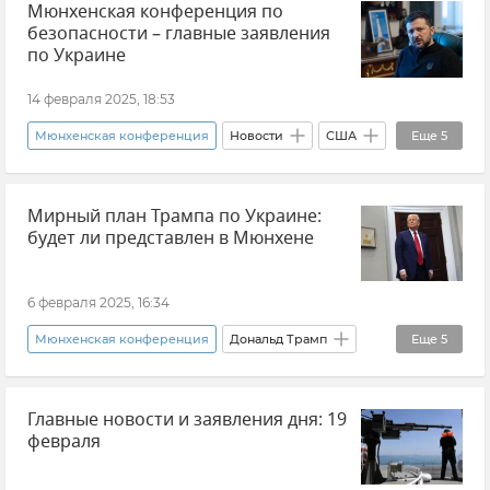
Мюнхенская конференция по
Украина
безопасности – главные заявления
по Украине
14 февраля 2025, 18:53
Мюнхенская конференция
Новости
США
Еще
5
Джей Ди Вэнс
Украина
Мирный план Трампа по Украине:
Европейский Союз (ЕС)
Политика
будет ли представлен в Мюнхене
Германия
6 февраля 2025, 16:34
Мюнхенская конференция
Дональд Трамп
Еще
5
Кит Келлог
Новости
В мире
Главные новости и заявления дня: 19
Политика
Украина
февраля