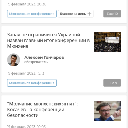
19 февраля 2023, 20:38
Мюнхенская конференция
Главное за день
Еще
10
Новости
Новости Крыма
Крым
Запад не ограничится Украиной:
ЧП на Крымском мосту
назван главный итог конференции в
Владимир Путин (политик)
Мюнхене
Послание Федеральному Собранию
Алексей Гончаров
обозреватель
Новости СВО
НАТО
19 февраля 2023, 15:13
Национализация в Крыму
Мюнхенская конференция
Еще
9
Землетрясение в Турции и Сирии
Эксклюзивы РИА Новости Крым
"Молчание мюнхенских ягнят":
Игорь Шатров
НАТО
Политика
Косачев - о конференции
Мнения
В мире
Россия
безопасности
Украина
Риши Сунак
19 февраля 2023, 10:03