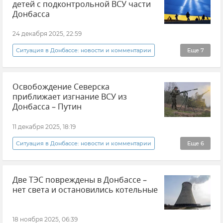
детей с подконтрольной ВСУ части
Виктор Янукович (политик)
Донбасса
Николай Азаров
История
Украина
24 декабря 2025, 22:59
Арсений Яценюк
Ситуация в Донбассе: новости и комментарии
Еще
7
Спецподразделение "Беркут"
Евромайдан
Украина
События в Донбассе
Госпереворот на Украине
Освобождение Северска
Донецкая Народная Республика (ДНР)
приближает изгнание ВСУ из
Эвакуация
В мире
Новости
Донбасса – Путин
Новости СВО
11 декабря 2025, 18:19
Ситуация в Донбассе: новости и комментарии
Еще
6
Новости СВО
Владимир Путин (политик)
Две ТЭС повреждены в Донбассе –
Вооруженные силы России
нет света и остановились котельные
Донецкая Народная Республика (ДНР)
События в Донбассе
18 ноября 2025, 06:39