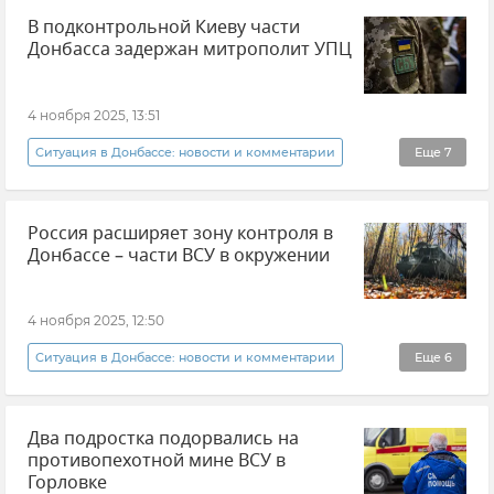
В подконтрольной Киеву части
Харьковская область
Донбасса задержан митрополит УПЦ
Вооруженные силы России
ВСУ (Вооруженные силы Украины)
4 ноября 2025, 13:51
Потери ВСУ
Министерство обороны РФ
Ситуация в Донбассе: новости и комментарии
Еще
7
Донецкая Народная Республика (ДНР)
Украина
Россия расширяет зону контроля в
СБУ (Служба безопасности Украины)
Донбассе – части ВСУ в окружении
События в Донбассе
Происшествия
Украинская православная церковь (УПЦ)
4 ноября 2025, 12:50
Церковный раскол на Украине
Новости
Ситуация в Донбассе: новости и комментарии
Еще
6
Новости СВО
Министерство обороны РФ
Два подростка подорвались на
Вооруженные силы России
противопехотной мине ВСУ в
ВСУ (Вооруженные силы Украины)
Горловке