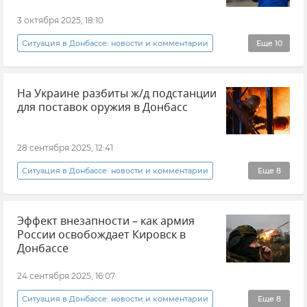
Потери ВСУ
События в Донбассе
3 октября 2025, 18:10
Ситуация в Донбассе: новости и комментарии
Еще
10
Горловка
Происшествия
На Украине разбиты ж/д подстанции
Обстрелы ВСУ
для поставок оружия в Донбасс
ВСУ (Вооруженные силы Украины)
Иван Приходько
дети
Взрыв
28 сентября 2025, 12:41
События в Донбассе
Новости
Ситуация в Донбассе: новости и комментарии
Еще
8
Новости СВО
Украина
Удары по Украине
Эффект внезапности – как армия
Донецкая Народная Республика (ДНР)
России освобождает Кировск в
События в Донбассе
Донбассе
Вооруженные силы России
24 сентября 2025, 16:07
ВСУ (Вооруженные силы Украины)
Ситуация в Донбассе: новости и комментарии
Еще
8