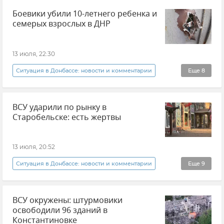
Боевики убили 10-летнего ребенка и
семерых взрослых в ДНР
13 июля, 22:30
Ситуация в Донбассе: новости и комментарии
Еще
8
Донецкая Народная Республика (ДНР)
ВСУ ударили по рынку в
События в Донбассе
Атаки ВСУ
Старобельске: есть жертвы
Происшествия
Денис Пушилин
Новости
Новости СВО
13 июля, 20:52
Новые регионы России
Ситуация в Донбассе: новости и комментарии
Еще
9
Луганская Народная Республика (ЛНР)
ВСУ окружены: штурмовики
Леонид Пасечник
Атаки ВСУ
Луганск
освободили 96 зданий в
Происшествия
Новости СВО
Новости
Константиновке