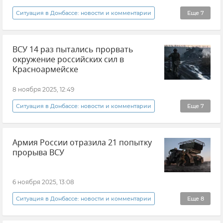
Группировка войск "Южная"
Ситуация в Донбассе: новости и комментарии
Еще
7
Донецкая Народная Республика (ДНР)
ВСУ 14 раз пытались прорвать
Денис Пушилин
События в Донбассе
окружение российских сил в
Происшествия
Атаки ВСУ
Красноармейске
Новые регионы России
Новости
8 ноября 2025, 12:49
Ситуация в Донбассе: новости и комментарии
Еще
7
Новости СВО
Вооруженные силы России
Армия России отразила 21 попытку
ВСУ (Вооруженные силы Украины)
прорыва ВСУ
Потери ВСУ
Министерство обороны РФ
Донецкая Народная Республика (ДНР)
6 ноября 2025, 13:08
События в Донбассе
Ситуация в Донбассе: новости и комментарии
Еще
8
Новости СВО
События в Донбассе