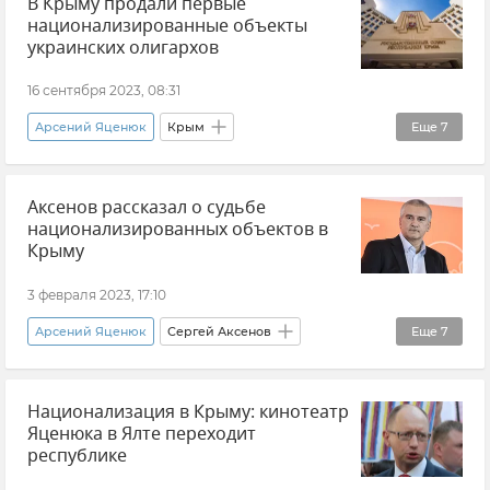
В Крыму продали первые
Неонацизм
Петр Порошенко*
Видео
национализированные объекты
украинских олигархов
16 сентября 2023, 08:31
Арсений Яценюк
Крым
Еще
7
Государственный совет РК (Госсовет)
Аксенов рассказал о судьбе
Владимир Константинов
национализированных объектов в
Национализация в Крыму
Ринат Ахметов
Крыму
Игорь Коломойский*
Нестор Шуфрич
3 февраля 2023, 17:10
Владимир Зеленский
Арсений Яценюк
Сергей Аксенов
Еще
7
Национализация в Крыму
Крым
Национализация в Крыму: кинотеатр
Новости
Новости Крыма
Яценюка в Ялте переходит
Нестор Шуфрич
Игорь Коломойский*
республике
Украина