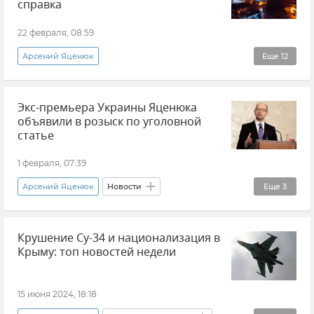
справка
22 февраля, 08:59
Арсений Яценюк
Еще
12
10 лет госперевороту на Украине
Майдан
Экс-премьера Украины Яценюка
Политика
Киев
объявили в розыск по уголовной
Виктор Янукович (политик)
статье
Николай Азаров
История
Украина
1 февраля, 07:39
Спецподразделение "Беркут"
Евромайдан
Арсений Яценюк
Новости
Еще
3
Госпереворот на Украине
МВД РФ (Министерство внутренних дел Российской Федерации)
Ситуация в Донбассе: новости и комментарии
Крушение Су-34 и национализация в
Розыск
Украина
Крыму: топ новостей недели
15 июня 2024, 18:18