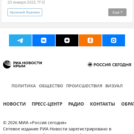
20 января 2023, 17:13
Арсений Яценюк
Еще
7
Эксклюзивы РИА Новости Крым
Владимир Константинов
Национализация в Крыму
Крым
Новости Крыма
Украина
Государственный совет РК (Госсовет)
ПОЛИТИКА
ОБЩЕСТВО
ПРОИСШЕСТВИЯ
ВИЗУАЛ
НОВОСТИ
ПРЕСС-ЦЕНТР
РАДИО
КОНТАКТЫ
ОБРА
© 2026 МИА «Россия сегодня»
Сетевое издание РИА Новости зарегистрировано в