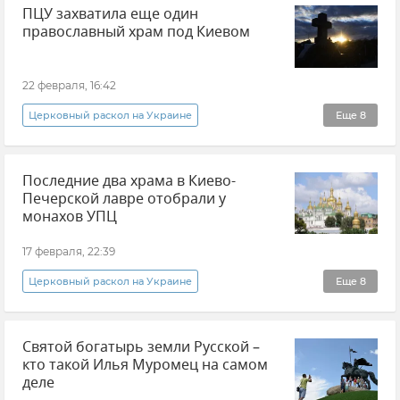
ПЦУ захватила еще один
Новости
Общество
Религия
православный храм под Киевом
Украина
22 февраля, 16:42
Церковный раскол на Украине
Еще
8
Союз православных журналистов Украины (СПЖ)
Последние два храма в Киево-
Украинская православная церковь (УПЦ)
Печерской лавре отобрали у
Захват храмов УПЦ на Украине
монахов УПЦ
Православие
Религия
Происшествия
17 февраля, 22:39
Украина
Новости
Церковный раскол на Украине
Еще
8
Киево-Печерская лавра
Новости
Святой богатырь земли Русской –
Союз православных журналистов Украины (СПЖ)
кто такой Илья Муромец на самом
Украинская православная церковь (УПЦ)
деле