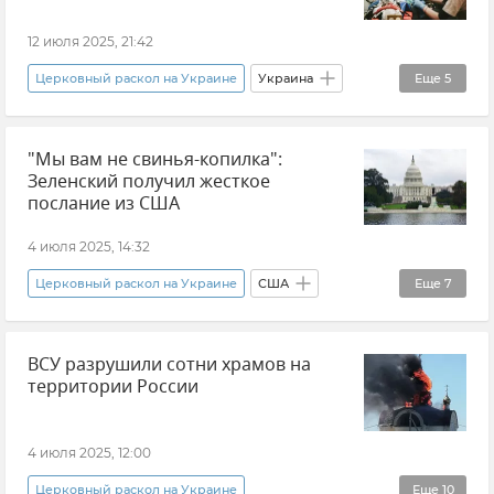
Православие
12 июля 2025, 21:42
Захват храмов УПЦ на Украине
Церковный раскол на Украине
Украина
Еще
5
Украинская православная церковь (УПЦ)
Владимир Зеленский
"Мы вам не свинья-копилка":
ВСУ (Вооруженные силы Украины)
Зеленский получил жесткое
Украинская православная церковь (УПЦ)
послание из США
В мире
Новости
4 июля 2025, 14:32
Церковный раскол на Украине
США
Еще
7
Конгресс США
В мире
ВСУ разрушили сотни храмов на
Поставки западного оружия Украине
территории России
Украина
Владимир Зеленский
Украинская православная церковь (УПЦ)
4 июля 2025, 12:00
Новости
Церковный раскол на Украине
Еще
10