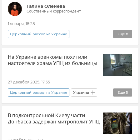
Происшествия
Галина Оленева
Собственный корреспондент
Православная Церковь Украины (ПЦУ)
1 января, 18:28
Православие
Церковный раскол на Украине
Еще
8
Захват храмов УПЦ на Украине
Украинская православная церковь (УПЦ)
На Украине военкомы похитили
РПЦ (Русская православная церковь)
Киев
настоятеля храма УПЦ из больницы
Илья Муромец
Сказки
Эксклюзивы РИА Новости Крым
Украина
27 декабря 2025, 17:55
Декоммунизация
Церковный раскол на Украине
Украина
Еще
5
Мобилизация на Украине
В подконтрольной Киеву части
ТЦК на Украине (территориальный центр комплектования)
Донбасса задержан митрополит УПЦ
Украинская православная церковь (УПЦ)
В мире
Новости