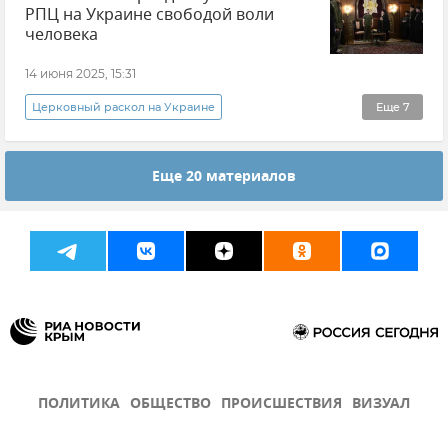
РПЦ на Украине свободой воли
В мире
Мобилизация на Украине
человека
Новости
14 июня 2025, 15:31
Церковный раскол на Украине
Еще
7
Захват храмов УПЦ на Украине
Еще 20 материалов
Украинская православная церковь (УПЦ)
Владимир Зеленский
Украина
Новости
Религия
Православие
ПОЛИТИКА
ОБЩЕСТВО
ПРОИСШЕСТВИЯ
ВИЗУАЛ