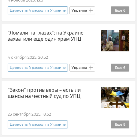
4 ноября 2025, 13:51
Церковный раскол на Украине
Украина
Еще
6
СБУ (Служба безопасности Украины)
"Ломали на глазах": на Украине
События в Донбассе
захватили еще один храм УПЦ
Ситуация в Донбассе: новости и комментарии
Происшествия
4 октября 2025, 20:52
Украинская православная церковь (УПЦ)
Церковный раскол на Украине
Украина
Еще
6
Новости
Украинская православная церковь (УПЦ)
"Закон" против веры – есть ли
Захват храмов УПЦ на Украине
шансы на честный суд по УПЦ
Православная Церковь Украины (ПЦУ)
В мире
Новости
Религия
23 сентября 2025, 18:52
Церковный раскол на Украине
Еще
8
Эксклюзивы РИА Новости Крым
Украина