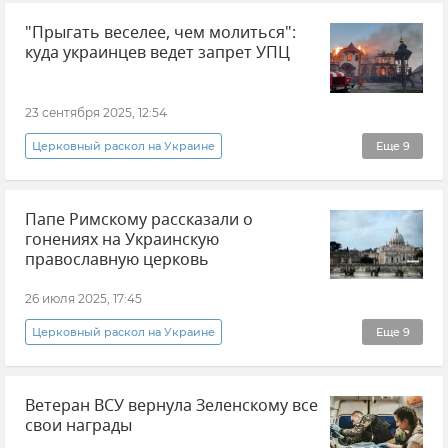
"Прыгать веселее, чем молиться":
Украинская православная церковь (УПЦ)
куда украинцев ведет запрет УПЦ
Православная Церковь Украины (ПЦУ)
В мире
Суд
Мнения
23 сентября 2025, 12:54
Николай Кузьмин
Церковный раскол на Украине
Еще
9
Эксклюзивы РИА Новости Крым
Украина
Папе Римскому рассказали о
Украинская православная церковь (УПЦ)
гонениях на Украинскую
Православная Церковь Украины (ПЦУ)
православную церковь
В мире
Религия
Общество
26 июля 2025, 17:45
Мнения
Андрей Никифоров
Церковный раскол на Украине
Еще
9
Папа римский Лев XIV
Новости
Ветеран ВСУ вернула Зеленскому все
Ватикан
Религия
свои награды
Католическая Церковь
Закон и право