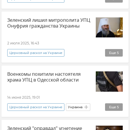
Родион Мирошник
Зеленский лишил митрополита УПЦ
Захват храмов УПЦ на Украине
Онуфрия гражданства Украины
Украинская православная церковь (УПЦ)
В мире
Православие
Россия
2 июля 2025, 16:43
Новые регионы России
Происшествия
Церковный раскол на Украине
Еще
5
Атаки ВСУ
Новости
Владимир Зеленский
Гражданство
Военкомы похитили настоятеля
Украина
храма УПЦ в Одесской области
Украинская православная церковь (УПЦ)
Новости
14 июня 2025, 19:01
Церковный раскол на Украине
Украина
Еще
5
ТЦК на Украине (территориальный центр комплектования)
Зеленский "оправдал" угнетение
Украинская православная церковь (УПЦ)