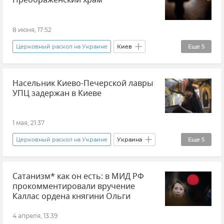
Преображенский храм
8 июня, 17:52
Церковный раскол на Украине
Киев
Еще
5
Захват храмов УПЦ на Украине
Насельник Киево-Печерской лавры
Украинская православная церковь (УПЦ)
УПЦ задержан в Киеве
В мире
Украина
Новости
1 мая, 21:37
Церковный раскол на Украине
Украина
Еще
5
Православная Церковь Украины (ПЦУ)
Сатанизм* как он есть: в МИД РФ
Украинская православная церковь (УПЦ)
прокомментировали вручение
В мире
Каллас ордена княгини Ольги
ТЦК на Украине (территориальный центр комплектования)
4 апреля, 13:39