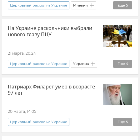
Новости
Церковный раскол на Украине
Мнения
Еще
5
Мария Захарова
На Украине раскольники выбрали
Министерство иностранных дел РФ (МИД РФ)
нового главу ПЦУ
Украина
Кая Каллас
Владимир Зеленский
21 марта, 20:24
Церковный раскол на Украине
Украина
Еще
4
Украинская православная церковь (УПЦ)
Патриарх Филарет умер в возрасте
Новости
В мире
97 лет
Православная Церковь Украины (ПЦУ)
20 марта, 14:05
Церковный раскол на Украине
Еще
5
Православная Церковь Украины (ПЦУ)