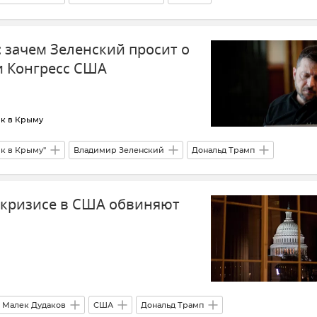
США
Украина
Куба
Дональд Трамп
 зачем Зеленский просит о
и Конгресс США
ик в Крыму
ик в Крыму"
Владимир Зеленский
Дональд Трамп
щь Украине
США
Россия
Удары по Украине
в кризисе в США обвиняют
Малек Дудаков
США
Дональд Трамп