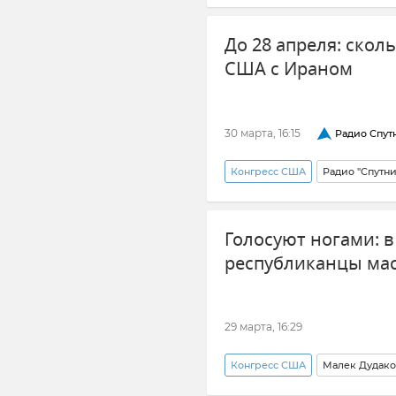
Обострение между Израилем и
До 28 апреля: скол
США с Ираном
30 марта, 16:15
Радио Спут
Конгресс США
Радио "Спутн
Обострение между Ираном и 
Голосуют ногами: 
республиканцы мас
29 марта, 16:29
Конгресс США
Малек Дудак