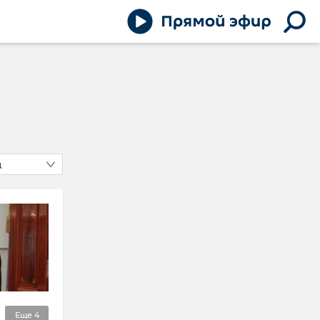
д
Еще
4