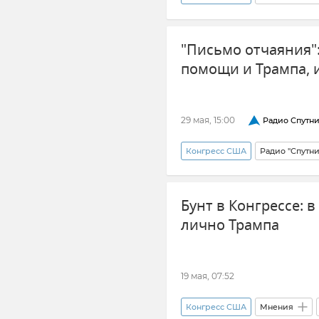
Обострение между Ираном и 
"Письмо отчаяния":
помощи и Трампа, 
29 мая, 15:00
Радио Спутн
Конгресс США
Радио "Спутн
Политика
Западная помо
Бунт в Конгрессе: 
лично Трампа
19 мая, 07:52
Конгресс США
Мнения