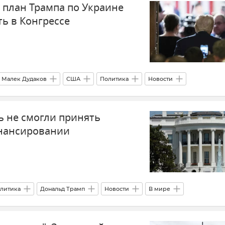
 план Трампа по Украине
ь в Конгрессе
Малек Дудаков
США
Политика
Новости
ь не смогли принять
инансировании
литика
Дональд Трамп
Новости
В мире