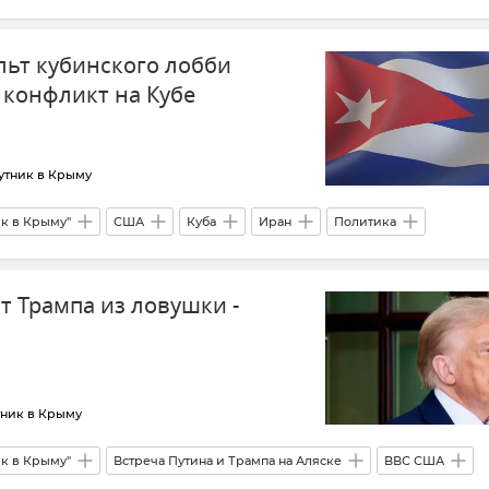
ьт кубинского лобби
 конфликт на Кубе
утник в Крыму
ик в Крыму"
США
Куба
Иран
Политика
Обострение между Ираном и США
Дональд Трамп
Мнения
т Трампа из ловушки -
тник в Крыму
ик в Крыму"
Встреча Путина и Трампа на Аляске
ВВС США