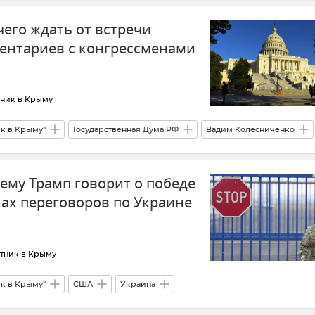
 чего ждать от встречи
ентариев с конгрессменами
тник в Крыму
ик в Крыму"
Государственная Дума РФ
Вадим Колесниченко
реговоры
ему Трамп говорит о победе
хах переговоров по Украине
тник в Крыму
ик в Крыму"
США
Украина
США
Иран
Импичмент
Новости