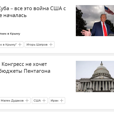
Куба – все это война США с
е началась
тник в Крыму
ик в Крыму"
Игорь Шатров
США
США
Китай
Дональд Трамп
 Конгресс не хочет
 бюджеты Пентагона
Малек Дудаков
США
Иран
 Ираном
Обострение между Ираном и США