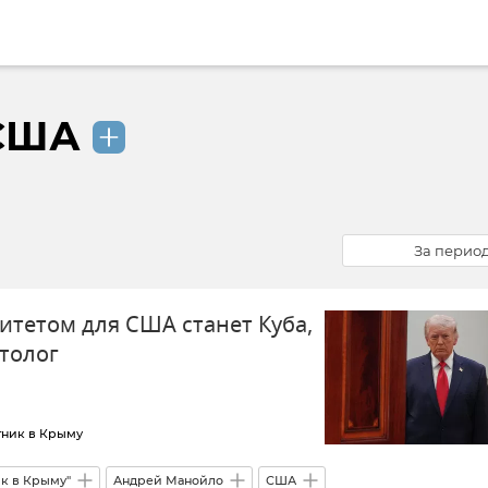
 США
За перио
итетом для США станет Куба,
итолог
тник в Крыму
ик в Крыму"
Андрей Манойло
США