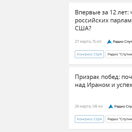
Дональд Трамп
Впервые за 12 лет:
российских парлам
США?
27 марта, 15:40
Радио Спу
Конгресс США
Радио "Спутн
США
Вашингтон
Пе
Призрак побед: поч
над Ираном и успе
26 марта, 08:44
Радио Спу
Конгресс США
Радио "Спутн
Обострение между Ираном и 