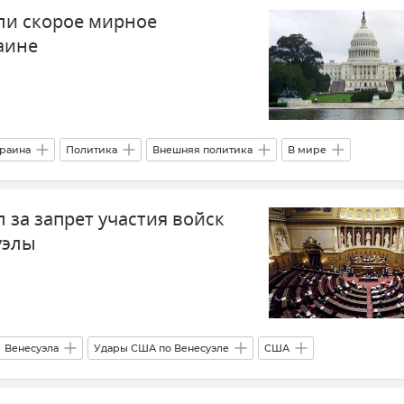
ли скорое мирное
 Трамп
аине
раина
Политика
Внешняя политика
В мире
 за запрет участия войск
уэлы
Венесуэла
Удары США по Венесуэле
США