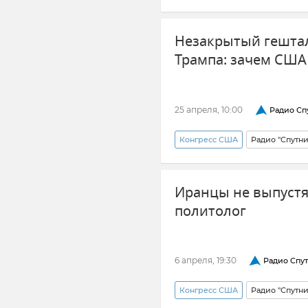
Незакрытый гештал
Трампа: зачем США
25 апреля, 10:00
Радио Сп
Конгресс США
Радио "Спутн
Удары США по Венесуэле
Иранцы не выпустя
политолог
6 апреля, 19:30
Радио Спу
Конгресс США
Радио "Спутн