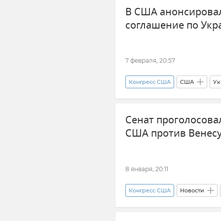
В США анонсирова
Ближний Восток
Дональд
соглашение по Укр
7 февраля, 20:57
Конгресс США
США
Ук
Новости
Переговоры
Сенат проголосовал
США против Венес
8 января, 20:11
Конгресс США
Новости