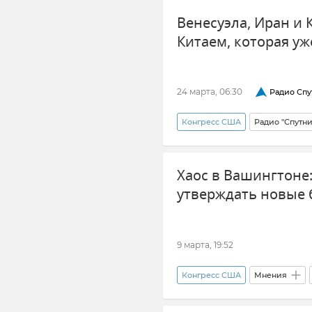
Венесуэла, Иран и 
Китаем, которая уж
24 марта, 06:30
Радио Спу
Конгресс США
Радио "Спутн
Обострение между Ираном и 
Хаос в Вашингтоне:
утверждать новые
9 марта, 19:52
Конгресс США
Мнения
Обострение между Израилем и