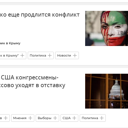
 Ираном
Иран
Политика
Новости
ько еще продлится конфликт
ник в Крыму
ик в Крыму"
Политика
Новости
США
в США конгрессмены-
сово уходят в отставку
ов
Мнения
Выборы
США
Политика