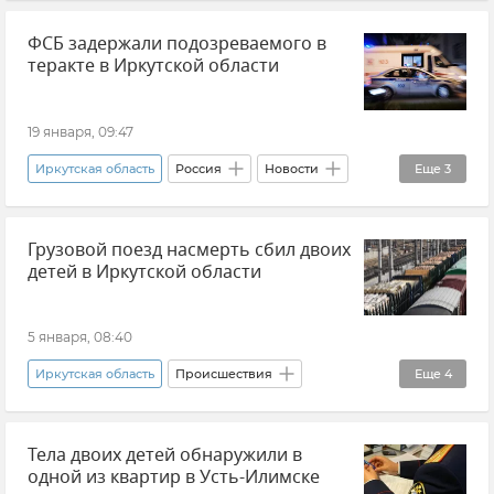
Байкал
Новости
Уголовный кодекс
ФСБ задержали подозреваемого в
теракте в Иркутской области
19 января, 09:47
Иркутская область
Россия
Новости
Еще
3
Теракт
Ирина Волк
Грузовой поезд насмерть сбил двоих
МВД РФ (Министерство внутренних дел Российской Федерации)
детей в Иркутской области
5 января, 08:40
Иркутская область
Происшествия
Еще
4
Игорь Кобзев
Поезд
дети
Тела двоих детей обнаружили в
Новости
одной из квартир в Усть-Илимске