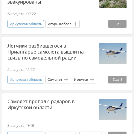
эвакуированы
6 августа, 07:22
Иркутская область
Игорь Кобзев
Еще
5
Происшествия
Авиация
Летчики разбившегося в
Авиакатастрофа
Крушение самолета
Приангарье самолета вышли на
Новости
связь по самодельной рации
5 августа, 15:27
Иркутская область
Самолет
Иркутск
Еще
5
Авиация
Авиасообщение
Самолет пропал с радаров в
Авиакатастрофа
Происшествия
Иркутской области
Новости
3 августа, 19:18