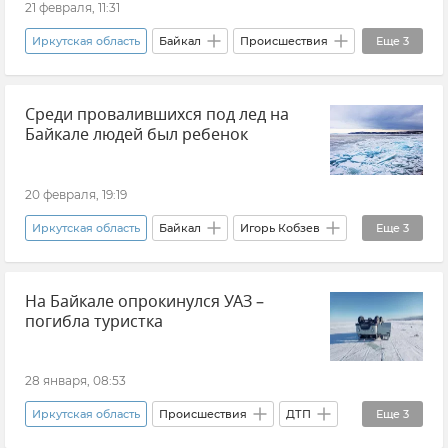
21 февраля, 11:31
Иркутская область
Байкал
Происшествия
Еще
3
Ирина Волк
Среди провалившихся под лед на
МВД РФ (Министерство внутренних дел Российской Федерации)
Байкале людей был ребенок
Новости
20 февраля, 19:19
Иркутская область
Байкал
Игорь Кобзев
Еще
3
Происшествия
Новости
дети
На Байкале опрокинулся УАЗ –
погибла туристка
28 января, 08:53
Иркутская область
Происшествия
ДТП
Еще
3