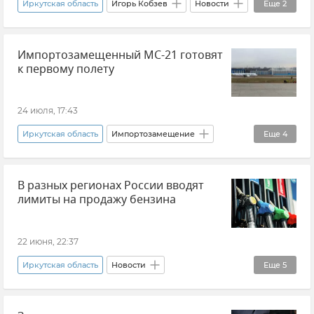
Иркутская область
Игорь Кобзев
Новости
Еще
2
Самолет
Происшествия
Импортозамещенный МС-21 готовят
к первому полету
24 июля, 17:43
Иркутская область
Импортозамещение
Еще
4
Авиация
Самолет
Новости
В разных регионах России вводят
Владимир Путин (политик)
лимиты на продажу бензина
22 июня, 22:37
Иркутская область
Новости
Еще
5
Саратовская область
Омская область