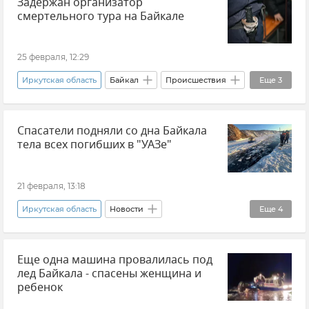
Задержан организатор
Воронежская область
Бензин
Топливо
смертельного тура на Байкале
25 февраля, 12:29
Иркутская область
Байкал
Происшествия
Еще
3
СК РФ (Следственный комитет Российской Федерации)
Спасатели подняли со дна Байкала
Новости
Уголовный кодекс
тела всех погибших в "УАЗе"
21 февраля, 13:18
Иркутская область
Новости
Еще
4
МЧС РФ (Министерство чрезвычайных ситуаций Российской Федерации)
Еще одна машина провалилась под
МВД РФ (Министерство внутренних дел Российской Федерации)
лед Байкала - спасены женщина и
Происшествия
Байкал
ребенок