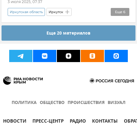
3 июля 2025, 07:37
Иркутская область
Иркутск
Еще
6
Происшествия
Общество
Еще 20 материалов
Игорь Кобзев
Новости
Врач
Покушение
ПОЛИТИКА
ОБЩЕСТВО
ПРОИСШЕСТВИЯ
ВИЗУАЛ
НОВОСТИ
ПРЕСС-ЦЕНТР
РАДИО
КОНТАКТЫ
ОБРА