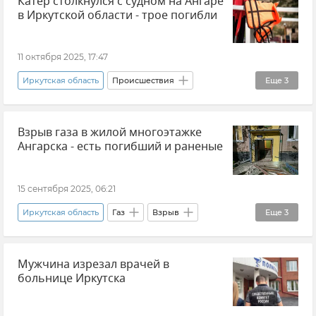
Катер столкнулся с судном на Ангаре
в Иркутской области - трое погибли
11 октября 2025, 17:47
Иркутская область
Происшествия
Еще
3
МЧС РФ (Министерство чрезвычайных ситуаций Российской Федерации)
Взрыв газа в жилой многоэтажке
Россия
Новости
Ангарска - есть погибший и раненые
15 сентября 2025, 06:21
Иркутская область
Газ
Взрыв
Еще
3
Происшествия
Новости
Мужчина изрезал врачей в
МЧС РФ (Министерство чрезвычайных ситуаций Российской Федерации)
больнице Иркутска