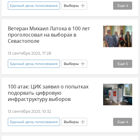
Единый день голосования
Выборы
Еще
4
Россия
Ветеран Михаил Латоха в 100 лет
Центральная избирательная комиссия России (ЦИК)
проголосовал на выборах в
Элла Памфилова
Новости
Севастополе
13 сентября 2025, 17:28
Единый день голосования
Выборы
Еще
5
Выборы губернатора Севастополя
100 атак: ЦИК заявил о попытках
Севастополь
Новости Севастополя
подорвать цифровую
Крым
Новости Крыма
инфраструктуру выборов
13 сентября 2025, 10:32
Единый день голосования
Выборы
Еще
4
Центральная избирательная комиссия России (ЦИК)