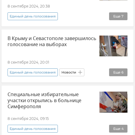
Новости Севастополя
8 сентября 2024, 20:38
Единый день голосования
Еще
7
Единый день голосования - 2024
Выборы
В Крыму и Севастополе завершилось
Выборы в Крыму и Севастополе
Крым
голосование на выборах
Новости Крыма
Михаил Малышев
Избирком Крыма
8 сентября 2024, 20:01
Единый день голосования
Новости
Еще
6
Выборы в Крыму и Севастополе
Крым
Специальные избирательные
Севастополь
Новости Крыма
участки открылись в больнице
Михаил Малышев
Избирком Крыма
Симферополя
8 сентября 2024, 09:15
Единый день голосования
Еще
4