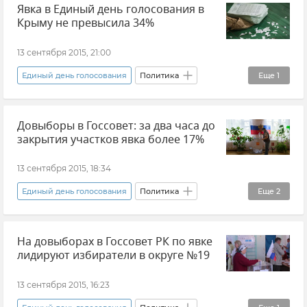
Явка в Единый день голосования в
Михаил Малышев
Государственная Дума РФ
Крыму не превысила 34%
Дистанционное голосование
13 сентября 2015, 21:00
Единый день голосования
Политика
Еще
1
Новости
Довыборы в Госсовет: за два часа до
закрытия участков явка более 17%
13 сентября 2015, 18:34
Единый день голосования
Политика
Еще
2
Новости
Общество
На довыборах в Госсовет РК по явке
лидируют избиратели в округе №19
13 сентября 2015, 16:23