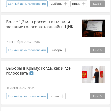
Единый день голосования
Выборы
Крым
Еще
3
Центризбирком (ЦИК РФ)
Сергей Аксенов
Более 1,2 млн россиян изъявили
Новости Крыма
желание голосовать онлайн - ЦИК
7 сентября 2023, 12:06
Единый день голосования
Выборы
Еще
6
Элла Памфилова
Новости
Россия
Выборы в Крыму: когда, как и где
Общество
Новые регионы России
голосовать
Центризбирком (ЦИК РФ)
16 июня 2023, 19:03
Единый день голосования
Крым
Еще
6
Новости Крыма
Политика
Выборы