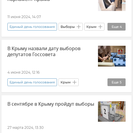
Избирком Крыма
Новости Крыма
Крым
11 июня 2024, 14:07
Единый день голосования
Выборы
Крым
Еще
4
Государственный совет РК (Госсовет)
В Крыму назвали дату выборов
Новости Крыма
Михаил Малышев
депутатов Госсовета
Инна Гузеева
4 июня 2024, 12:16
Единый день голосования
Крым
Еще
5
Государственный совет РК (Госсовет)
В сентябре в Крыму пройдут выборы
Выборы
Политика
Общество
Новости Крыма
27 марта 2024, 13:30