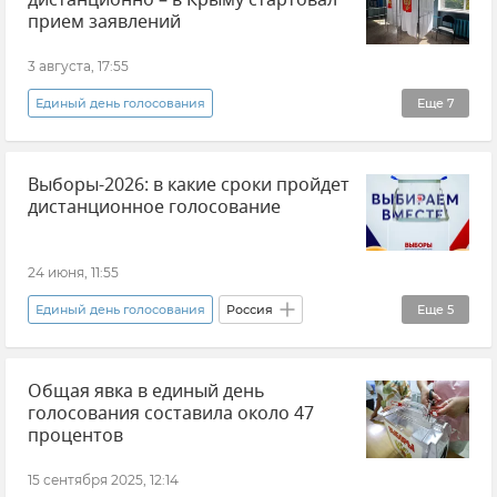
дистанционно – в Крыму стартовал
прием заявлений
3 августа, 17:55
Единый день голосования
Еще
7
Выборы в Крыму и Севастополе
Выборы
Выборы-2026: в какие сроки пройдет
Крым
Новости Крыма
Севастополь
дистанционное голосование
Новости Севастополя
Дистанционное электронное голосование (ДЭГ)
24 июня, 11:55
Единый день голосования
Россия
Еще
5
Выборы
Центризбирком (ЦИК РФ)
Общая явка в единый день
Элла Памфилова
голосования составила около 47
Дистанционное электронное голосование (ДЭГ)
процентов
Новости
15 сентября 2025, 12:14