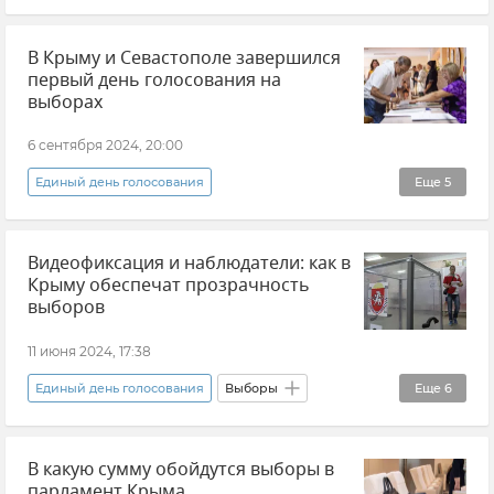
Выборы в Крыму и Севастополе
Крым
В Крыму и Севастополе завершился
Новости Крыма
Общество
первый день голосования на
выборах
6 сентября 2024, 20:00
Единый день голосования
Еще
5
Выборы в Крыму и Севастополе
Политика
Видеофиксация и наблюдатели: как в
Крым
Новости Крыма
Общество
Крыму обеспечат прозрачность
выборов
11 июня 2024, 17:38
Единый день голосования
Выборы
Еще
6
Государственный совет РК (Госсовет)
В какую сумму обойдутся выборы в
Общество
Михаил Малышев
парламент Крыма