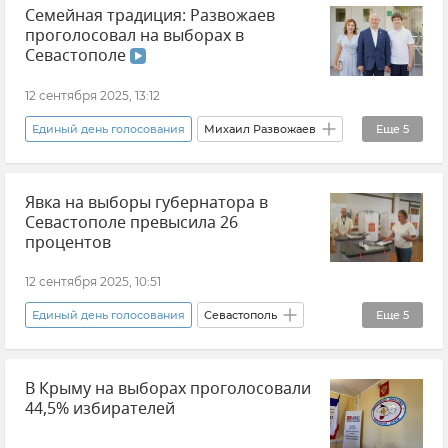
Семейная традиция: Развожаев
Элла Памфилова
Новости
Россия
проголосовал на выборах в
Севастополе
12 сентября 2025, 13:12
Единый день голосования
Михаил Развожаев
Еще
5
Севастополь
Выборы
Политика
Явка на выборы губернатора в
Новости Севастополя
Общество
Севастополе превысила 26
процентов
12 сентября 2025, 10:51
Единый день голосования
Севастополь
Еще
5
Выборы
В Крыму на выборах проголосовали
Центральная избирательная комиссия России (ЦИК)
44,5% избирателей
Политика
Общество