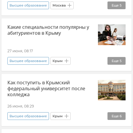
Высшее образование
Москва
Еще
5
Сергей Собянин
Рекорды
ЕГЭ
Какие специальности популярны у
Образование в России
Новости
абитуриентов в Крыму
27 июня, 08:17
Высшее образование
Крым
Еще
5
Образование в Крыму и Севастополе
Как поступить в Крымский
Образование в России
федеральный университет после
Крымский университет культуры, искусств и туризма
колледжа
Новости Крыма
Статистика
26 июня, 08:29
Высшее образование
Крым
Еще
6
КФУ (Крымский федеральный университет)