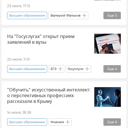
23 июня, 17:12
Высшее образование
Валерий Фальков
Еще
3
Новости
На "Госуслугах" открыт прием
Министерство науки и высшего образования России (Минобрнауки РФ)
заявлений в вузы
Россия
20 июня, 11:15
Высшее образование
ЕГЭ
Госуслуги
Еще
4
Новости
"Обучить" искусственный интеллект:
Образование в Крыму и Севастополе
о перспективных профессиях
Образование в России
Минцифры РФ
рассказали в Крыму
14 июня, 18:28
Высшее образование
Мнения
Еще
6