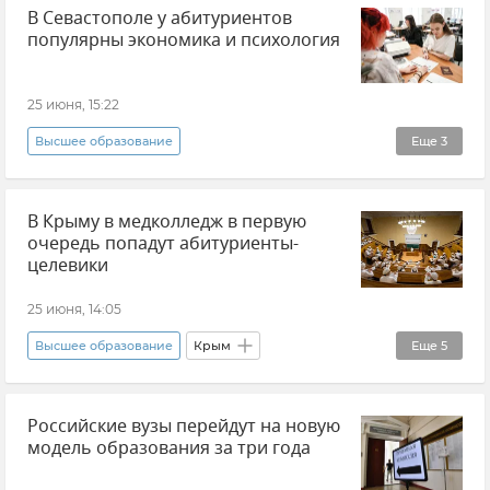
В Севастополе у абитуриентов
Образование в Крыму и Севастополе
популярны экономика и психология
Образование в России
Алексей ГУСЕВ
Новости Крыма
ЕГЭ
25 июня, 15:22
Высшее образование
Еще
3
Образование в Крыму и Севастополе
В Крыму в медколледж в первую
Севастополь
Новости Севастополя
очередь попадут абитуриенты-
целевики
25 июня, 14:05
Высшее образование
Крым
Еще
5
Образование в Крыму и Севастополе
Российские вузы перейдут на новую
Медицина
Новости Крыма
Общество
модель образования за три года
Здравоохранение в Крыму и Севастополе