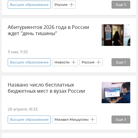
Высшее образование
Россия
Еще
5
Образование в России
Абитуриентов 2026 года в России
Среднее профессиональное образование в Крыму
ждет "день тишины"
Дмитрий Чернышенко
Валерий Фальков
Приемная кампания
11 мая, 11:55
Высшее образование
Новости
Россия
Еще
1
Минобразования РФ
Названо число бесплатных
бюджетных мест в вузах России
28 апреля, 16:33
Высшее образование
Михаил Мишустин
Еще
3
Образование в России
Новости