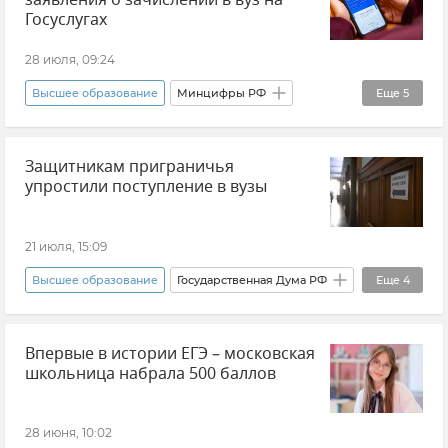
заявления о зачислении в вуз на
Госуслугах
28 июля, 09:24
Высшее образование
Минцифры РФ
Еще
5
Госуслуги
Общество
Защитникам приграничья
Образование в Крыму и Севастополе
упростили поступление в вузы
Образование в России
Новости
21 июля, 15:09
Высшее образование
Государственная Дума РФ
Еще
4
Соцзащита
Образование в России
Впервые в истории ЕГЭ – московская
Льгота
Новости
школьница набрала 500 баллов
28 июня, 10:02