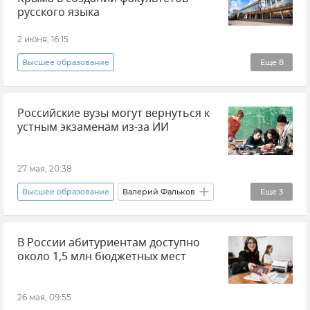
Образование в России
Новости
русского языка
2 июня, 16:15
Высшее образование
Еще
8
Владимир Путин (политик)
Россия
Российские вузы могут вернуться к
Русский язык
устным экзаменам из-за ИИ
Высшее образование в Крыму
КФУ (Крымский федеральный университет)
27 мая, 20:38
Новости
Образование в России
Высшее образование
Валерий Фальков
Еще
3
Новости
Мнения
Образование в России
В России абитуриентам доступно
Студенты
около 1,5 млн бюджетных мест
26 мая, 09:55