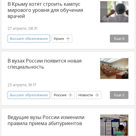
В Крыму хотят строить кампус
Экономика
мирового уровня для обучения
врачей
27 апреля, 08:31
Высшее образование
Крым
Еще
6
Здравоохранение в Крыму и Севастополе
В вузах России появится новая
Здравоохранение в России
Медицина
специальность
Образование в Крыму и Севастополе
Новости Крыма
Общество
23 апреля, 18:17
Высшее образование
Россия
Новости
Еще
2
Валерий Фальков
Ведущие вузы России изменили
Министерство науки и высшего образования России (Минобрнауки РФ)
правила приема абитуриентов