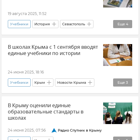
19 августа 2025, 11:52
Учебники
История
Севастополь
Еще
4
Образование в Крыму и Севастополе
В школах Крыма с 1 сентября вводят
Михаил Развожаев
Новости Севастополя
единые учебники по истории
Школа
24 июня 2025, 18:16
Учебники
Крым
Новости Крыма
Еще
3
История
В Крыму оценили единые
Образование в Крыму и Севастополе
образовательные стандарты в
Учебный год
школах
24 июня 2025, 07:56
Радио Спутник в Крыму