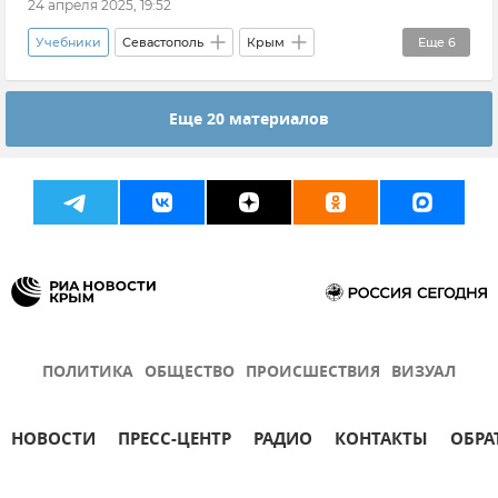
24 апреля 2025, 19:52
Учебники
Севастополь
Крым
Еще
6
Сергей Кравцов
Высшее образование
Еще 20 материалов
Образование в России
Общество
Герои СВО
Новости
ПОЛИТИКА
ОБЩЕСТВО
ПРОИСШЕСТВИЯ
ВИЗУАЛ
НОВОСТИ
ПРЕСС-ЦЕНТР
РАДИО
КОНТАКТЫ
ОБРА