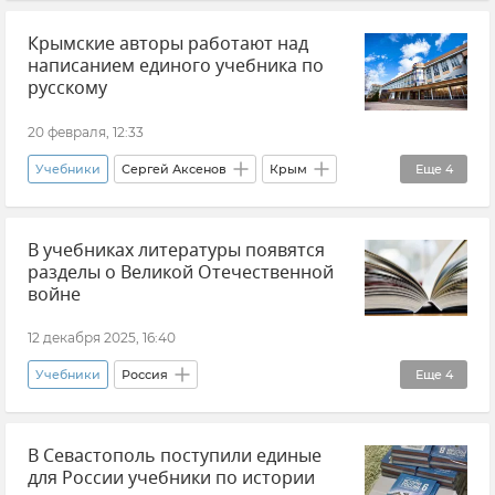
Образование в России
Крымские авторы работают над
Минпросвещения РФ
Новости
написанием единого учебника по
Общество
русскому
20 февраля, 12:33
Учебники
Сергей Аксенов
Крым
Еще
4
Образование в Крыму и Севастополе
В учебниках литературы появятся
Образование в России
разделы о Великой Отечественной
КФУ (Крымский федеральный университет)
войне
Новости Крыма
12 декабря 2025, 16:40
Учебники
Россия
Еще
4
Великая Отечественная война
Новости
В Севастополь поступили единые
Образование в России
Школа
для России учебники по истории