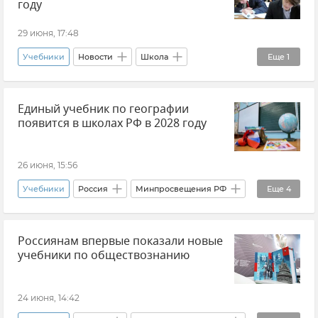
году
29 июня, 17:48
Учебники
Новости
Школа
Еще
1
Образование в России
Единый учебник по географии
появится в школах РФ в 2028 году
26 июня, 15:56
Учебники
Россия
Минпросвещения РФ
Еще
4
Школа
Образование в России
Россиянам впервые показали новые
Новости
Сергей Кравцов
учебники по обществознанию
24 июня, 14:42