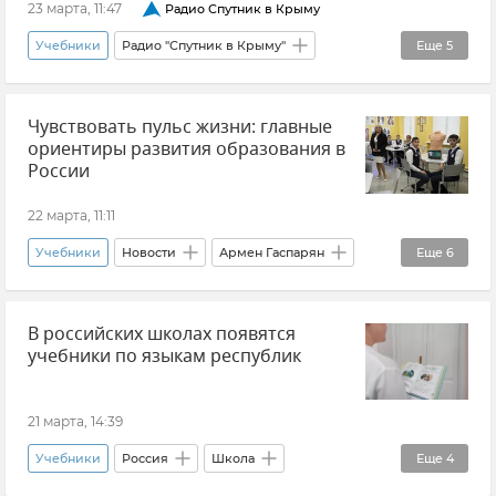
23 марта, 11:47
Радио Спутник в Крыму
Учебники
Радио "Спутник в Крыму"
Еще
5
Образование в Крыму и Севастополе
Чувствовать пульс жизни: главные
Учитель
Школа
История
ориентиры развития образования в
Армен Гаспарян
России
22 марта, 11:11
Учебники
Новости
Армен Гаспарян
Еще
6
Общество
Образование в России
В российских школах появятся
Школа
Сергей Кравцов
учебники по языкам республик
Минобразования РФ
Мнения
21 марта, 14:39
Учебники
Россия
Школа
Еще
4