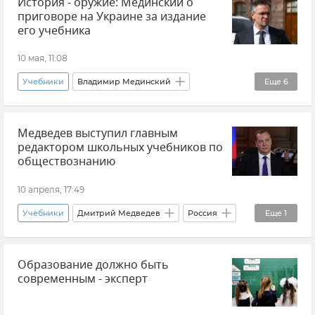
История - оружие: Мединский о
Министерство просвещения России
приговоре на Украине за издание
его учебника
10 мая, 11:08
Учебники
Владимир Мединский
Еще
6
Приговор
Украина
История
Медведев выступил главным
Общество
Политика
Новости
редактором школьных учебников по
обществознанию
10 апреля, 17:49
Учебники
Дмитрий Медведев
Россия
Еще
1
Образование в России
Образование должно быть
современным - эксперт