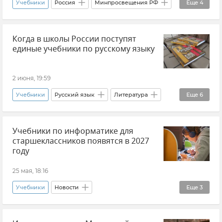
Учебники
Россия
Минпросвещения РФ
Еще
4
Сергей Кравцов
Образование в России
Когда в школы России поступят
Общество
Новости
единые учебники по русскому языку
2 июня, 19:59
Учебники
Русский язык
Литература
Еще
6
Школа
Образование в России
Учебники по информатике для
Общество
Новости
Сергей Кравцов
старшеклассников появятся в 2027
Минпросвещения РФ
году
25 мая, 18:16
Учебники
Новости
Еще
3
Образование в России
Сергей Кравцов