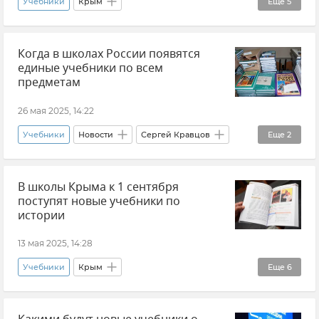
Учебники
Крым
Еще
5
Образование в Крыму и Севастополе
Когда в школах России появятся
Образование в России
Мнения
Школа
единые учебники по всем
Минпросвещения РФ
предметам
26 мая 2025, 14:22
Учебники
Новости
Сергей Кравцов
Еще
2
Школа
Образование в России
В школы Крыма к 1 сентября
поступят новые учебники по
истории
13 мая 2025, 14:28
Учебники
Крым
Еще
6
Образование в Крыму и Севастополе
Минобраз Крыма
Валентина Лаврик