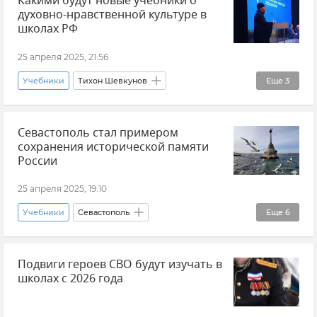
Какими будут новые учебники о
духовно-нравственной культуре в
Новости Крыма
дети
Школа
школах РФ
25 апреля 2025, 21:56
Учебники
Тихон Шевкунов
Еще
3
Образование в России
Общество
Севастополь стал примером
Мнения
сохранения исторической памяти
России
25 апреля 2025, 19:10
Учебники
Севастополь
Еще
6
Михаил Развожаев
Мнения
История
Подвиги героев СВО будут изучать в
Россия
школах с 2026 года
Образование в Крыму и Севастополе
Крымская весна