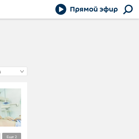
д
Еще
2