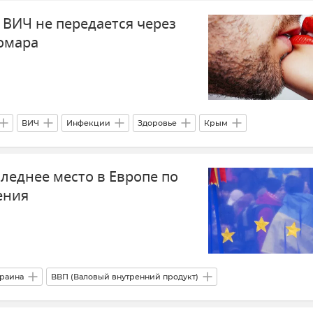
ВИЧ не передается через
комара
ВИЧ
Инфекции
Здоровье
Крым
о
леднее место в Европе по
ения
раина
ВВП (Валовый внутренний продукт)