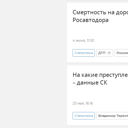
Смертность на доро
Росавтодора
4 июня, 11:30
Статистика
ДТП
Росси
На какие преступл
– данные СК
25 мая, 16:16
Статистика
Владимир Терент
Севастополь
Следком Кры