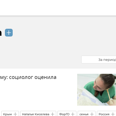
а
За перио
му: социолог оценила
Крым
Наталья Киселева
ФорГО
семья
Россия