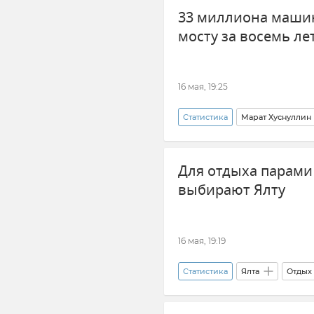
33 миллиона маши
мосту за восемь ле
16 мая, 19:25
Статистика
Марат Хуснуллин
Правительство России
Для отдыха парами 
выбирают Ялту
16 мая, 19:19
Статистика
Ялта
Отдых
Туризм в Крыму
Внутрен