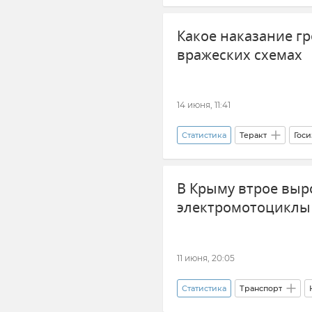
Высшее образование
Кры
Какое наказание гр
Новости Крыма
вражеских схемах
14 июня, 11:41
Статистика
Теракт
Гос
В Крыму втрое выр
электромотоциклы
11 июня, 20:05
Статистика
Транспорт