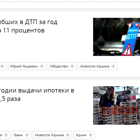
фия
ибших в ДТП за год
а 11 процентов
Юрий Гоцанюк
Общество
Новости Крыма
угодии выдачи ипотеки в
,5 раза
а
Банк
Новости Крыма
Крым