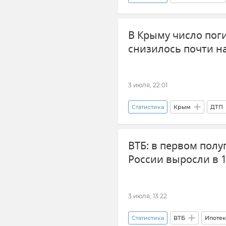
Новости Крыма
Демогра
В Крыму число пог
снизилось почти н
3 июля, 22:01
Статистика
Крым
ДТП
ВТБ: в первом пол
России выросли в 1
3 июля, 13:22
Статистика
ВТБ
Ипотек