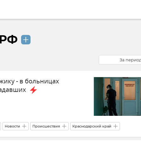
 РФ
За перио
жику - в больницах
радавших
Новости
Происшествия
Краснодарский край