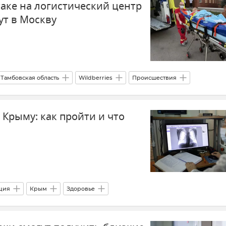
таке на логистический центр
ут в Москву
Тамбовская область
Wildberries
Происшествия
ны)
Атаки ВСУ
Крыму: как пройти и что
ция
Крым
Здоровье
вастополе
Здравоохранение в России
Минздрав Крыма
рило