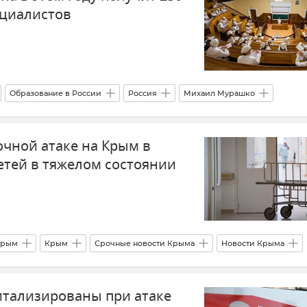
ециалистов
Образование в России
Россия
Михаил Мурашко
очной атаке на Крым в
етей в тяжелом состоянии
Крым
Крым
Срочные новости Крыма
Новости Крыма
ь 21 июня 2026 года
итализированы при атаке