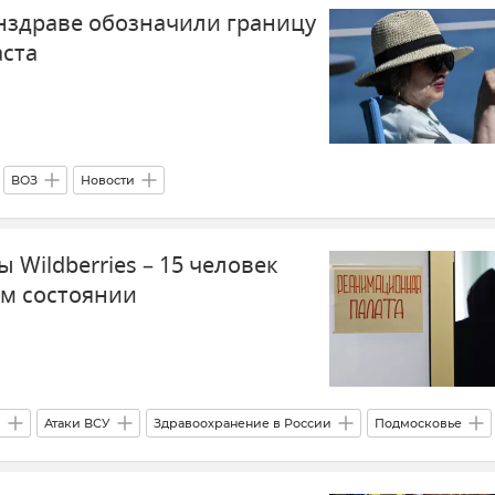
инздраве обозначили границу
ста
ВОЗ
Новости
 Wildberries – 15 человек
ом состоянии
я
Атаки ВСУ
Здравоохранение в России
Подмосковье
сти
Общество