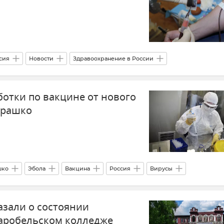
сия
Новости
Здравоохранение в России
ботки по вакцине от нового
урашко
шко
Эбола
Вакцина
Россия
Вирусы
азали о состоянии
аробельском колледже