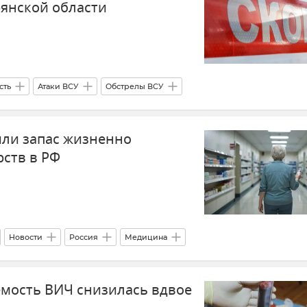
рянской области
сть
Атаки ВСУ
Обстрелы ВСУ
ны)
Происшествия
Белоруссия
Автобус
ли запас жизненно
ств в РФ
Новости
Россия
Медицина
емость ВИЧ снизилась вдвое