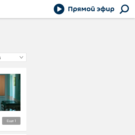
д
Еще
1