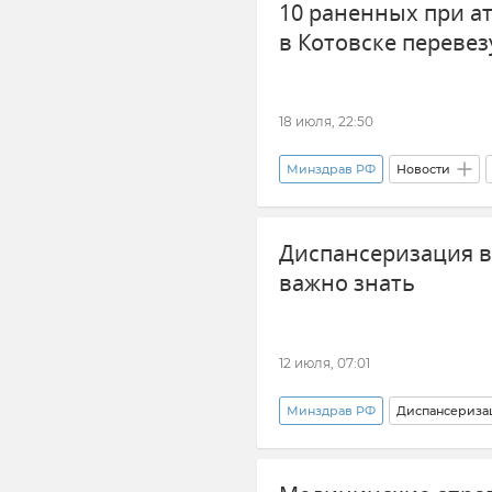
10 раненных при а
в Котовске перевез
18 июля, 22:50
Минздрав РФ
Новости
ВСУ (Вооруженные силы Украи
Диспансеризация в 
важно знать
12 июля, 07:01
Минздрав РФ
Диспансериза
Здравоохранение в Крыму и Се
Новости Крыма
Ольга Ба