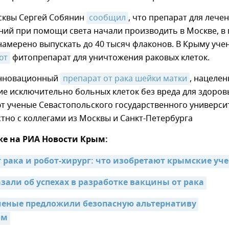
сквы Сергей Собянин
сообщил
, что препарат для лече
ий при помощи света начали производить в Москве, в 
амерено выпускать до 40 тысяч флаконов. В Крыму уче
ют
фитопрепарат для уничтожения раковых клеток.
инновационный
препарат от рака шейки матки
, нацеле
е исключительно больных клеток без вреда для здоров
т ученые Севастопольского государственного универси
стно с коллегами из Москвы и Санкт-Петербурга
же на РИА Новости Крым:
т рака и робот-хирург: что изобретают крымские уч
зали об успехах в разработке вакцины от рака
еные предложили безопасную альтернативу 
ам