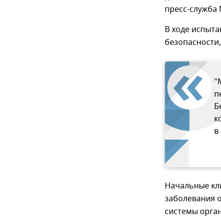
пресс-служба
В ходе испыта
безопасности,
"
п
Б
к
в
Начальные кл
заболевания 
системы орган