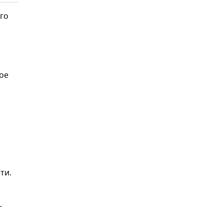
го
ое
ти.
-