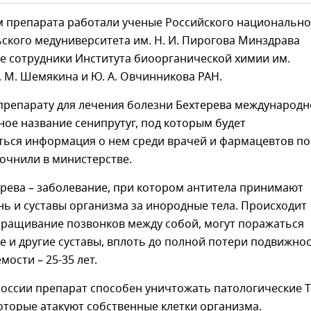
м препарата работали ученые Российского национально
ского медуниверситета им. Н. И. Пирогова Минздрава
же сотрудники Института биоорганической химии им.
 М. Шемякина и Ю. А. Овчинникова РАН.
 препарату для лечения болезни Бехтерева международн
ое название сенипрутуг, под которым будет
ться информация о нем среди врачей и фармацевтов по
точнили в министерстве.
рева – заболевание, при котором антитела принимают
ь и суставы организма за инородные тела. Происходит
сращивание позвонков между собой, могут поражаться
 и другие суставы, вплоть до полной потери подвижнос
мости – 25-35 лет.
оссии препарат способен уничтожать патологические Т
торые атакуют собственные клетки организма.