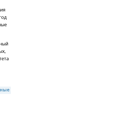
ния
год
ные
нный
ых,
тета
еные