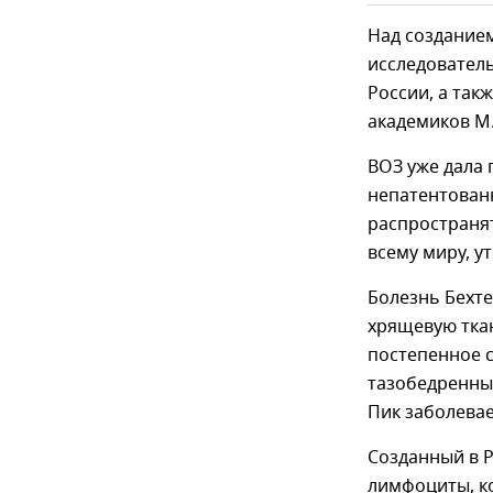
Над создание
исследователь
России, а так
академиков М.
ВОЗ уже дала
непатентованн
распространя
всему миру, у
Болезнь Бехте
хрящевую ткан
постепенное 
тазобедренные
Пик заболевае
Созданный в Р
лимфоциты, ко