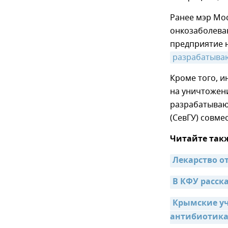
Ранее мэр Мо
онкозаболеван
предприятие н
разрабатыва
Кроме того, 
на уничтожени
разрабатываю
(СевГУ) совме
Читайте так
Лекарство о
В КФУ расска
Крымские уч
антибиотик