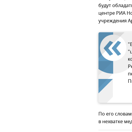
будут обладат
центре РИА Но
учреждения А
"
"
к
Р
п
П
По его словам
в нехватке ме