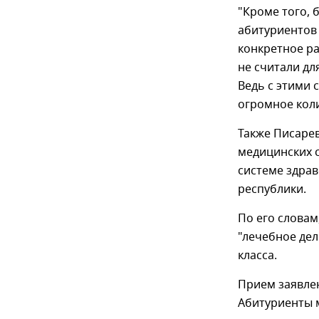
"Кроме того, б
абитуриентов 
конкретное р
не считали дл
Ведь с этими 
огромное коли
Также Писаре
медицинских 
системе здра
республики.
По его словам
"лечебное дел
класса.
Прием заявлен
Абитуриенты м