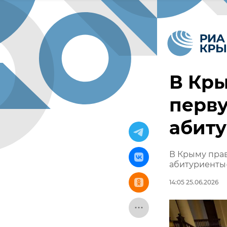
В Кры
перву
абит
В Крыму пра
абитуриенты
14:05 25.06.2026