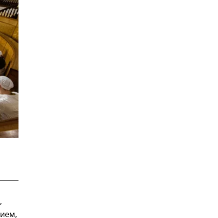
,
ием,