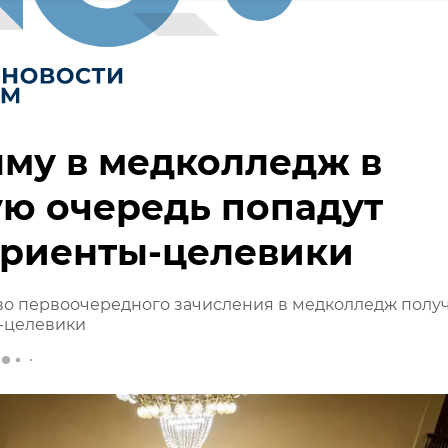
му в медколледж в
ю очередь попадут
уриенты-целевики
во первоочередного зачисления в медколледж полу
-целевики