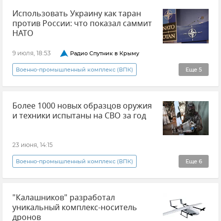
Использовать Украину как таран
против России: что показал саммит
НАТО
9 июля, 18:53
Радио Спутник в Крыму
Военно-промышленный комплекс (ВПК)
Еще
5
Радио "Спутник в Крыму"
НАТО
Более 1000 новых образцов оружия
Европа
Украина
Россия
и техники испытаны на СВО за год
23 июня, 14:15
Военно-промышленный комплекс (ВПК)
Еще
6
Владимир Путин (политик)
Оружие
"Калашников" разработал
Новости СВО
уникальный комплекс-носитель
Оборонно-промышленный комплекс России
дронов