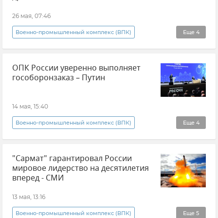
Новости
Вооруженные силы России
26 мая, 07:46
Военно-промышленный комплекс (ВПК)
Еще
4
Беспилотник (БПЛА, дрон)
ОПК России уверенно выполняет
Оборонно-промышленный комплекс России
гособоронзаказ – Путин
Новости
Оружие
14 мая, 15:40
Военно-промышленный комплекс (ВПК)
Еще
4
Владимир Путин (политик)
Новости
"Сармат" гарантировал России
Гособоронзаказ
ОПК
мировое лидерство на десятилетия
вперед - СМИ
13 мая, 13:16
Военно-промышленный комплекс (ВПК)
Еще
5