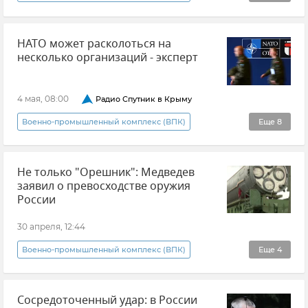
"Сармат"
Ядерное оружие
НАТО может расколоться на
Ядерное сдерживание
Россия
несколько организаций - эксперт
Безопасность
4 мая, 08:00
Радио Спутник в Крыму
Военно-промышленный комплекс (ВПК)
Еще
8
Радио "Спутник в Крыму"
Россия
Не только "Орешник": Медведев
Европа
НАТО
Расширение НАТО
заявил о превосходстве оружия
Германия
Фридрих Мерц
Экономика
России
30 апреля, 12:44
Военно-промышленный комплекс (ВПК)
Еще
4
Дмитрий Медведев
Оружие
Россия
Сосредоточенный удар: в России
Новости