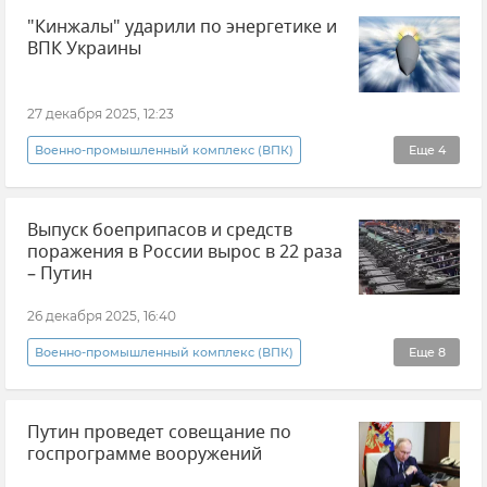
"Кинжалы" ударили по энергетике и
Дональд Трамп
ВПК Украины
27 декабря 2025, 12:23
Военно-промышленный комплекс (ВПК)
Еще
4
Гиперзвуковые ракеты "Кинжал"
Выпуск боеприпасов и средств
Удары по Украине
Новости СВО
поражения в России вырос в 22 раза
Министерство обороны РФ
– Путин
26 декабря 2025, 16:40
Военно-промышленный комплекс (ВПК)
Еще
8
Владимир Путин (политик)
Россия
Путин проведет совещание по
Новости СВО
ОПК
госпрограмме вооружений
Оборонно-промышленный комплекс России