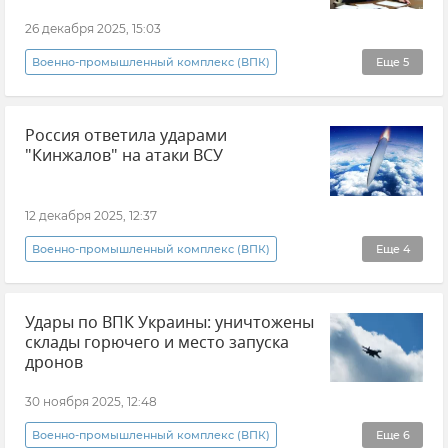
Оружие
Вооруженные силы России
26 декабря 2025, 15:03
Новости
Военно-промышленный комплекс (ВПК)
Еще
5
Владимир Путин (политик)
Россия ответила ударами
Дмитрий Песков
"Кинжалов" на атаки ВСУ
Вооруженные силы России
Новости
Совет безопасности России
12 декабря 2025, 12:37
Военно-промышленный комплекс (ВПК)
Еще
4
Новости
Министерство обороны РФ
Удары по ВПК Украины: уничтожены
Украина
Новости СВО
склады горючего и место запуска
дронов
30 ноября 2025, 12:48
Военно-промышленный комплекс (ВПК)
Еще
6