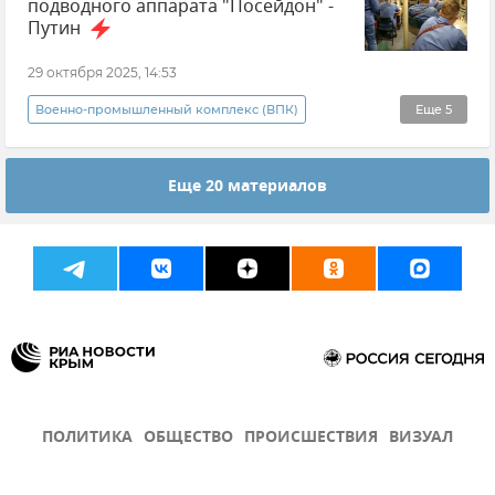
подводного аппарата "Посейдон" -
Путин
29 октября 2025, 14:53
Военно-промышленный комплекс (ВПК)
Еще
5
Владимир Путин (политик)
Еще 20 материалов
Вооруженные силы России
Новости
Армия и флот
Россия
ПОЛИТИКА
ОБЩЕСТВО
ПРОИСШЕСТВИЯ
ВИЗУАЛ