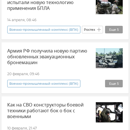
испытали новую технологию
применения БПЛА
14 апреля, 08:46
Военно-промышленный комплекс (ВПК)
Ростех
Еще
5
Беспилотник (БПЛА, дрон)
Новости
Армия РФ получила новую партию
Новости СВО
ОПК
обновленных эвакуационных
Беспилотные войска
бронемашин
20 февраля, 09:46
Военно-промышленный комплекс (ВПК)
Еще
5
Вооруженные силы России
Армия и флот
Как на СВО конструкторы боевой
Ростех
Новости
Новости СВО
техники работают бок о бок с
военными
10 февраля, 21:47