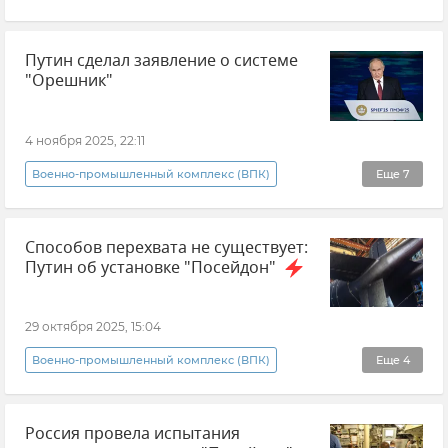
Министерство обороны РФ
Украина
Путин сделал заявление о системе
Новости
ВСУ (Вооруженные силы Украины)
"Орешник"
Потери ВСУ
Новости СВО
4 ноября 2025, 22:11
Военно-промышленный комплекс (ВПК)
Еще
7
Владимир Путин (политик)
Россия
Способов перехвата не существует:
Ракетная система средней дальности "Орешник"
Путин об установке "Посейдон"
Оружие
Безопасность
Новости
ОПК
29 октября 2025, 15:04
Военно-промышленный комплекс (ВПК)
Еще
4
Вооруженные силы России
Армия и флот
Россия провела испытания
Владимир Путин (политик)
Россия