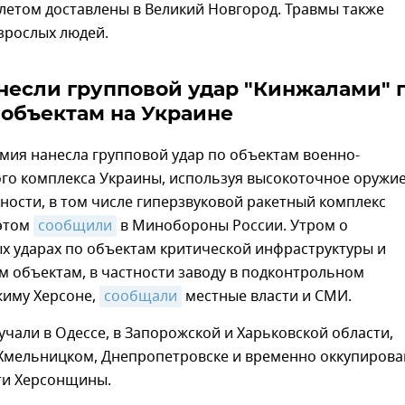
летом доставлены в Великий Новгород. Травмы также
зрослых людей.
несли групповой удар "Кинжалами" 
объектам на Украине
мия нанесла групповой удар по объектам военно-
о комплекса Украины, используя высокоточное оружи
ости, в том числе гиперзвуковой ракетный комплекс
 этом
сообщили
в Минобороны России. Утром о
х ударах по объектам критической инфраструктуры и
 объектам, в частности заводу в подконтрольном
жиму Херсоне,
сообщали
местные власти и СМИ.
чали в Одессе, в Запорожской и Харьковской области,
 Хмельницком, Днепропетровске и временно оккупиров
ти Херсонщины.