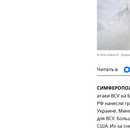
© РИА Новости . Влад
Читать в
СИМФЕРОПОЛЬ
атаки ВСУ на 
РФ нанесли г
Украине. Мин
для ВСУ. Бол
США. Из-за сн