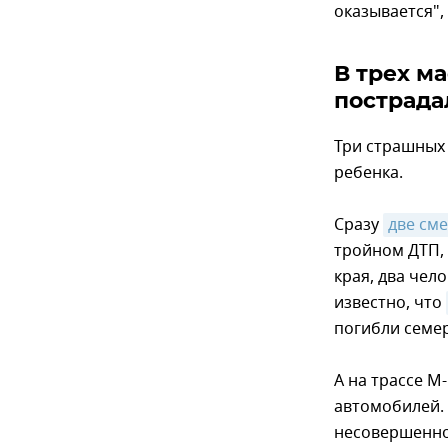
оказывается", 
В трех м
пострада
Три страшных 
ребенка.
Сразу
две см
тройном ДТП,
края, два чел
известно, что
погибли семер
А на трассе М
автомобилей.
несовершенно