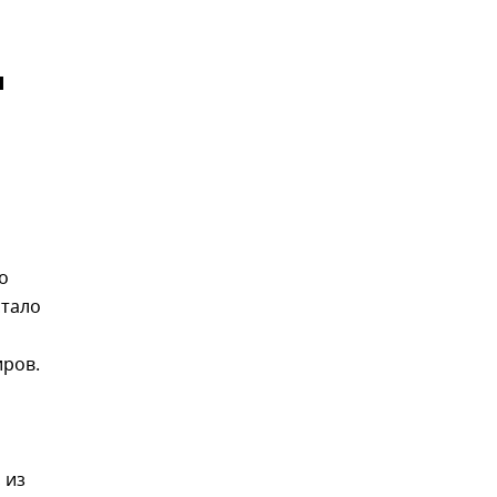
и
о
стало
иров.
, из