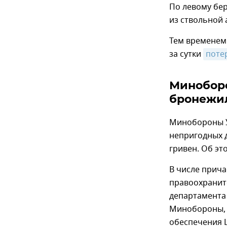
По левому бер
из ствольной 
Тем временем
за сутки
поте
Миноборо
бронежил
Минобороны 
непригодных д
гривен. Об эт
В числе прича
правоохранит
департамента 
Минобороны, 
обеспечения 