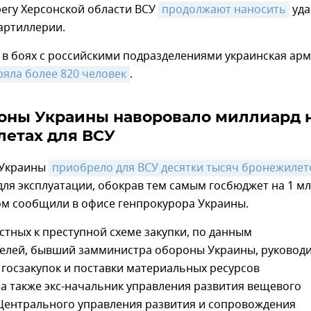
егу Херсонской области ВСУ
продолжают наносить
уд
артиллерии.
 в боях с российскими подразделениями украинская ар
ряла более 820 человек
.
ны Украины наворовало миллиард 
етах для ВСУ
Украины
приобрело для ВСУ десятки тысяч бронежилет
ля эксплуатации, обокрав тем самым госбюджет на 1 м
ом сообщили в офисе генпрокурора Украины.
стных к преступной схеме закупки, по данным
елей, бывший замминистра обороны Украины, руковод
госзакупок и поставки материальных ресурсов
а также экс-начальник управления развития вещевого
Центрального управления развития и сопровождения