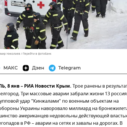
имир Николаев
Перейти в фотобанк
МАКС
Дзен
Telegram
, 8 янв – РИА Новости Крым.
Трое ранены в результа
Белгород. Три массовые аварии забрали жизни 13 россия
рупповой удар "Кинжалами" по военным объектам на
обороны Украины наворовало миллиард на бронежилет
ьшинство американцев недовольны действующей власть
егопадов в РФ – аварии на сетях и завалы на дорогах. В