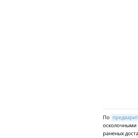
По
предвари
осколочными 
раненых дост