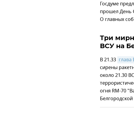
Госдуме предл
прошел День 
О главных соб
Три мирн
ВСУ на Б
В 21.33
глава
сирены ракет
около 21.30 В
террористиче
огня RM-70 "
Белгородской