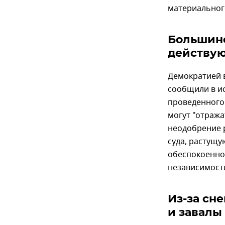
материальног
Большинс
действую
Демократией
сообщили в ис
проведенного 
могут "отража
неодобрение 
суда, растущ
обеспокоенно
независимости
Из-за сн
и завалы