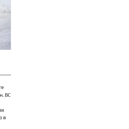
те
н. ВС
ах
ю в