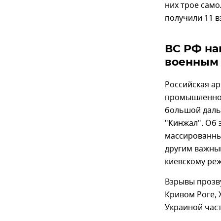
них трое само
получили 11 в
ВС РФ на
военным 
Российская ар
промышленног
большой дальн
"Кинжал". Об
массированны
другим важным
киевскому ре
Взрывы прозву
Кривом Роге,
Украиной час