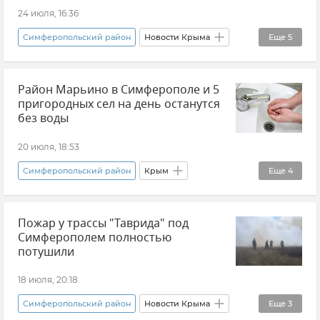
24 июля, 16:36
Симферопольский район
Новости Крыма
Еще
5
МВД по Республике Крым
Крым
Район Марьино в Симферополе и 5
Мототранспорт
Госавтоинспекция Крыма
пригородных сел на день останутся
Происшествия
без воды
20 июля, 18:53
Симферопольский район
Крым
Еще
4
Новости Крыма
Вода Крыма
Пожар у трассы "Таврида" под
Симферополь
Отключение воды в Крыму
Симферополем полностью
потушили
18 июля, 20:18
Симферопольский район
Новости Крыма
Еще
3