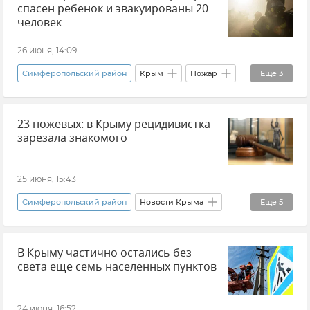
спасен ребенок и эвакуированы 20
Отключение газа в Крыму
человек
26 июня, 14:09
Симферопольский район
Крым
Пожар
Еще
3
Происшествия
23 ножевых: в Крыму рецидивистка
ГУ МЧС РФ по Республике Крым
зарезала знакомого
Новости Крыма
25 июня, 15:43
Симферопольский район
Новости Крыма
Еще
5
Прокуратура Республики Крым
В Крыму частично остались без
Следком Крыма и Севастополя
света еще семь населенных пунктов
Происшествия
Суд
Убийство
24 июня, 16:52