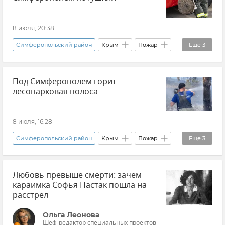
Красноперекопский район
Нижнегорский район
Черноморский район
8 июля, 20:38
Симферополь
Ялта
Судак
Симферопольский район
Крым
Пожар
Еще
3
Евпатория
Саки
Происшествия
Бахчисарайский район
Сакский район
Под Симферополем горит
ГУ МЧС РФ по Республике Крым
лесопарковая полоса
ГУП РК "Крымэнерго"
Электроэнергия
Новости Крыма
Электричество
8 июля, 16:28
Отключение электроэнергии
Симферопольский район
Крым
Пожар
Еще
3
Происшествия
Любовь превыше смерти: зачем
ГУ МЧС РФ по Республике Крым
караимка Софья Пастак пошла на
Новости Крыма
расстрел
Ольга Леонова
Шеф-редактор специальных проектов