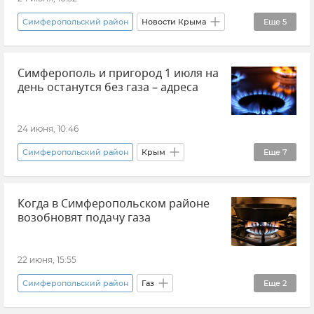
Симферопольский район
Новости Крыма
Еще
5
Электроэнергия
Электричество
Симферополь и пригород 1 июля на
Электросети Крыма
ГУП РК "Крымэнерго"
день останутся без газа – адреса
Отключение электроэнергии
24 июня, 10:46
Симферопольский район
Крым
Еще
7
Симферополь
Газ
Газоснабжение
Когда в Симферопольском районе
Крымгазсети
ЖКХ Крыма и Севастополя
возобновят подачу газа
Новости Крыма
Общество
22 июня, 15:55
Симферопольский район
Газ
Еще
2
Отключение газа в Крыму
Крымгазсети