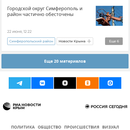
Городской округ Симферополь и
район частично обесточены
22 июня, 12:22
Симферопольский район
Новости Крыма
Еще
6
Симферополь
Красногвардейский район
Еще 20 материалов
Электроэнергия
Электросети Крыма
Электричество
ГУП РК "Крымэнерго"
ПОЛИТИКА
ОБЩЕСТВО
ПРОИСШЕСТВИЯ
ВИЗУАЛ