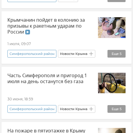
Юрий Гоцанюк
Энергосистема Крыма
Крымчанин пойдет в колонию за
Электроэнергия
Электросети
призывы к ракетным ударам по
Отключение электроэнергии
России
Электросети Крыма
Симферополь
1 июля, 09:07
Евпатория
Сакский район
Алушта
Симферопольский район
Новости Крыма
Еще
5
Ялта
Судак
Красноперекопский район
Интернет
Антитеррор
Бахчисарайский район
Часть Симферополя и пригород 1
ФСБ РФ (Федеральная служба безопасности Российской Федерации)
июля на день останутся без газа
Черноморский район
Южный окружной военный суд
Терроризм
Красногвардейский район
30 июня, 18:59
Раздольненский район Крыма
Симферопольский район
Новости Крыма
Еще
5
Первомайский район
Белогорский район
Симферополь
Крымгазсети
Советский район
На пожаре в пятиэтажке в Крыму
Газоснабжение
Газ