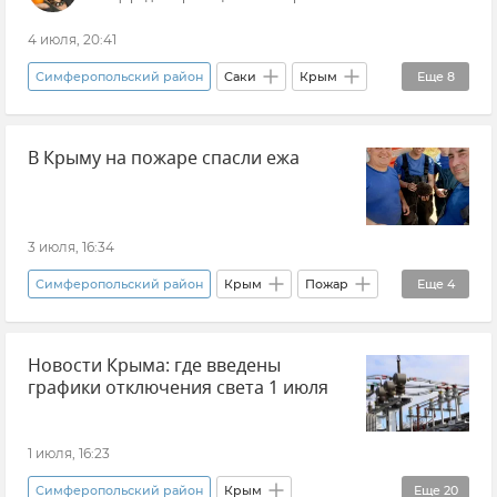
4 июля, 20:41
Симферопольский район
Саки
Крым
Еще
8
Великая Отечественная война
Геноцид
В Крыму на пожаре спасли ежа
Сельское хозяйство
История
Сакская лечебная грязь
Фрукты
Эксклюзивы РИА Новости Крым
Караимы
3 июля, 16:34
Симферопольский район
Крым
Пожар
Еще
4
ГУ МЧС РФ по Республике Крым
Новости Крыма: где введены
Происшествия
Животные
графики отключения света 1 июля
Новости Крыма
1 июля, 16:23
Симферопольский район
Крым
Еще
20