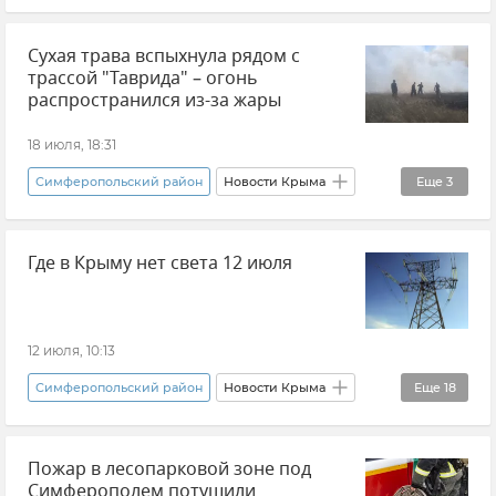
Трасса Таврида
Сухая трава вспыхнула рядом с
ГУ МЧС РФ по Республике Крым
Пожар
трассой "Таврида" – огонь
распространился из-за жары
18 июля, 18:31
Симферопольский район
Новости Крыма
Еще
3
Трасса Таврида
Где в Крыму нет света 12 июля
ГУ МЧС РФ по Республике Крым
Пожар
12 июля, 10:13
Симферопольский район
Новости Крыма
Еще
18
Джанкой
Красноперекопск
Армянск
Пожар в лесопарковой зоне под
Джанкойский район
Симферополем потушили