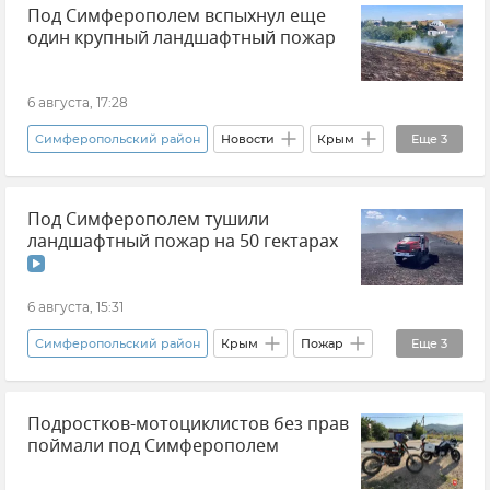
Под Симферополем вспыхнул еще
один крупный ландшафтный пожар
6 августа, 17:28
Симферопольский район
Новости
Крым
Еще
3
Новости Крыма
Пожар
Под Симферополем тушили
ГУ МЧС РФ по Республике Крым
ландшафтный пожар на 50 гектарах
6 августа, 15:31
Симферопольский район
Крым
Пожар
Еще
3
ГУ МЧС РФ по Республике Крым
Подростков-мотоциклистов без прав
Происшествия
Новости Крыма
поймали под Симферополем