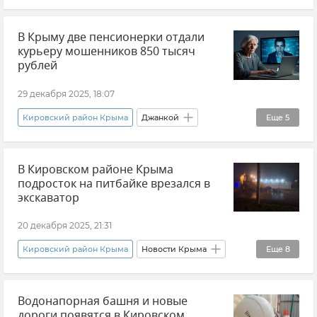
Сертификат
Жилищный сертификат
В Крыму две пенсионерки отдали
Суд
Кировский районный суд Крыма
курьеру мошенников 850 тысяч
Новости Крыма
рублей
29 декабря 2025, 18:07
Кировский район Крыма
Джанкой
Еще
5
Новости Крыма
МВД по Республике Крым
В Кировском районе Крыма
Происшествия
Красноперекопск
подросток на питбайке врезался в
Мошенничество
экскаватор
20 декабря 2025, 21:31
Кировский район Крыма
Новости Крыма
Еще
8
Крым
ДТП в Крыму и Севастополе
Водонапорная башня и новые
ГУ МЧС РФ по Республике Крым
дороги появятся в Кировском