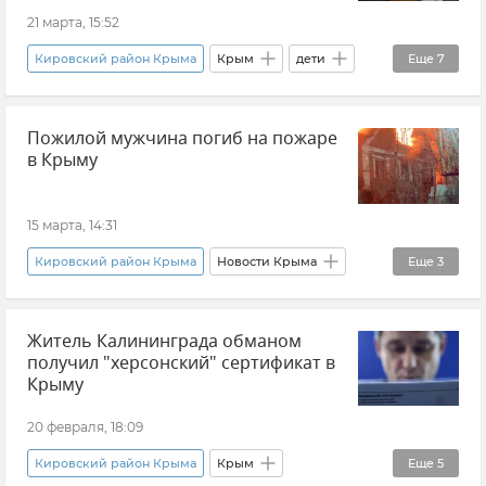
21 марта, 15:52
Кировский район Крыма
Крым
дети
Еще
7
алкоголь
Штрафы
Правонарушения
Пожилой мужчина погиб на пожаре
Приговор
Общество
Новости Крыма
в Крыму
Прокуратура Республики Крым
15 марта, 14:31
Кировский район Крыма
Новости Крыма
Еще
3
Происшествия
Житель Калининграда обманом
ГУ МЧС РФ по Республике Крым
Пожар
получил "херсонский" сертификат в
Крыму
20 февраля, 18:09
Кировский район Крыма
Крым
Еще
5