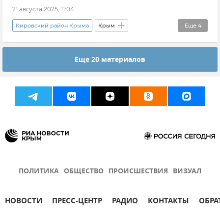
21 августа 2025, 11:04
Кировский район Крыма
Крым
Еще
4
Новости Крыма
Ирина Волк
Еще 20 материалов
МВД РФ (Министерство внутренних дел Российской Федерации)
наркотики
ПОЛИТИКА
ОБЩЕСТВО
ПРОИСШЕСТВИЯ
ВИЗУАЛ
НОВОСТИ
ПРЕСС-ЦЕНТР
РАДИО
КОНТАКТЫ
ОБРА