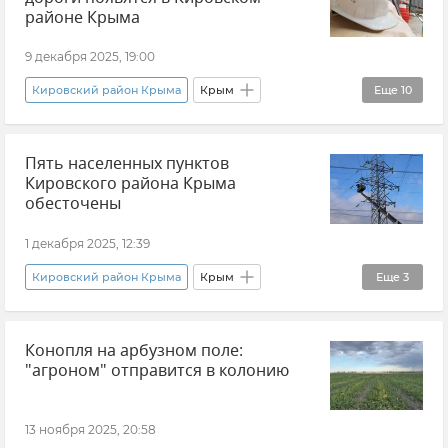
Происшествия
районе Крыма
Прокуратура Республики Крым
9 декабря 2025, 19:00
МВД по Республике Крым
Кировский район Крыма
Крым
Еще
10
Госавтоинспекция Крыма
Сергей Аксенов
Благоустройство
Ситуация на дорогах Крыма и хроника ДТП
Пять населенных пунктов
Ремонт дорог
Новости Крыма
ЖКХ
Кировского района Крыма
Водоснабжение
обесточены
Здравоохранение в Крыму и Севастополе
1 декабря 2025, 12:39
Образование в Крыму и Севастополе
Школа
Кировский район Крыма
Крым
Еще
3
Больница
Отключение электроэнергии в Крыму
Конопля на арбузном поле:
ГУП РК "Крымэнерго"
Новости Крыма
"агроном" отправится в колонию
13 ноября 2025, 20:58