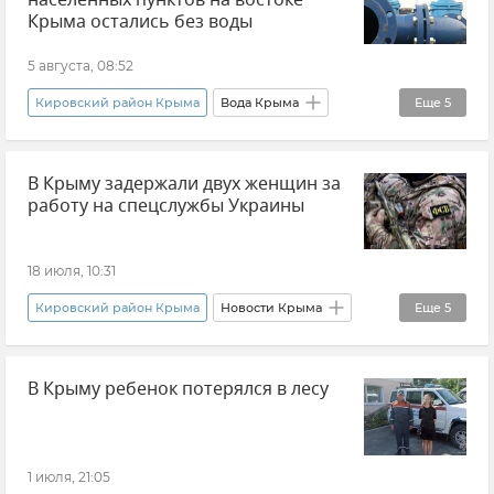
населенных пунктов на востоке
Крыма остались без воды
5 августа, 08:52
Кировский район Крыма
Вода Крыма
Еще
5
Феодосия
Симферополь
В Крыму задержали двух женщин за
Бахчисарайский район
Джанкойский район
работу на спецслужбы Украины
Отключение воды в Крыму
18 июля, 10:31
Кировский район Крыма
Новости Крыма
Еще
5
ФСБ РФ (Федеральная служба безопасности Российской Федерации)
В Крыму ребенок потерялся в лесу
Безопасность Республики Крым и Севастополя
Ялта
Севастополь
Антитеррор
1 июля, 21:05