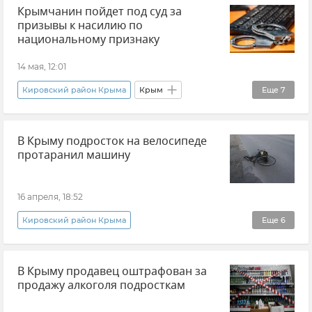
Электричество
Электросети Крыма
Крымчанин пойдет под суд за
МВД по Республике Крым
Происшествия
призывы к насилию по
Новости Крыма
Прокуратура Республики Крым
национальному признаку
ДТП в Крыму и Севастополе
14 мая, 12:01
Кировский район Крыма
Крым
Еще
7
Прокуратура Республики Крым
В Крыму подросток на велосипеде
Экстремизм
Происшествия
протаранил машину
Правосудие
Суд
Уголовный кодекс
Новости Крыма
16 апреля, 18:52
Кировский район Крыма
Еще
6
Ситуация на дорогах Крыма
ДТП
В Крыму продавец оштрафован за
ДТП в Крыму и Севастополе
Крым
продажу алкоголя подросткам
Новости Крыма
Происшествия