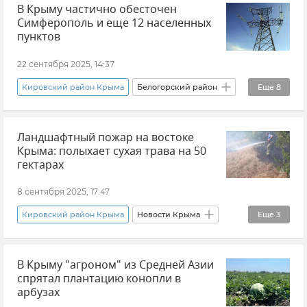
В Крыму частично обесточен
ДТП в Крыму и Севастополе
Симферополь и еще 12 населенных
Прокуратура Республики Крым
пунктов
Ситуация на дорогах Крыма и хроника ДТП
22 сентября 2025, 14:37
Видео
ГУ МЧС РФ по Республике Крым
Кировский район Крыма
Белогорский район
Еще
8
"КРЫМ-СПАС"
Скорая помощь
Новости Крыма
ГУП РК "Крымэнерго"
Ландшафтный пожар на востоке
Электроэнергия
Электросети Крыма
Крыма: полыхает сухая трава на 50
Отключение электроэнергии
Симферополь
гектарах
Судак
Электричество
8 сентября 2025, 17:47
Кировский район Крыма
Новости Крыма
Еще
3
Происшествия
В Крыму "агроном" из Средней Азии
ГУ МЧС РФ по Республике Крым
Пожар
спрятал плантацию конопли в
арбузах