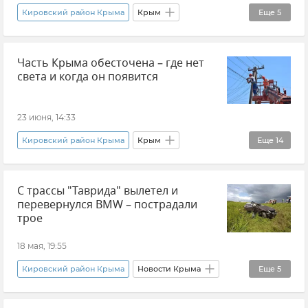
Кировский район Крыма
Крым
Еще
5
Леса Крыма
Часть Крыма обесточена – где нет
ГУ МЧС РФ по Республике Крым
дети
света и когда он появится
Происшествия
Новости Крыма
23 июня, 14:33
Кировский район Крыма
Крым
Еще
14
Симферополь
Ялта
Алушта
С трассы "Таврида" вылетел и
Феодосия
Белогорский район
перевернулся BMW – пострадали
Нижнегорский район
трое
ЖКХ Крыма и Севастополя
18 мая, 19:55
Энергосистема Крыма
Электроэнергия
Кировский район Крыма
Новости Крыма
Еще
5
Электросети
Отключение электроэнергии
Госавтоинспекция Крыма