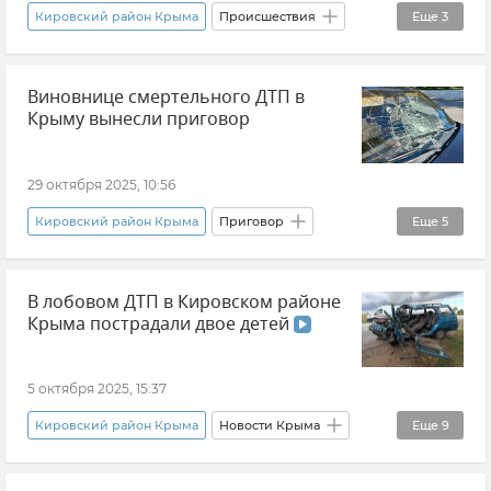
Кировский район Крыма
Происшествия
Еще
3
Новости Крыма
Виновнице смертельного ДТП в
Прокуратура Республики Крым
наркотики
Крыму вынесли приговор
29 октября 2025, 10:56
Кировский район Крыма
Приговор
Еще
5
Правосудие
Крым
В лобовом ДТП в Кировском районе
ДТП в Крыму и Севастополе
Крыма пострадали двое детей
Прокуратура Республики Крым
Новости Крыма
5 октября 2025, 15:37
Кировский район Крыма
Новости Крыма
Еще
9
Происшествия
Госавтоинспекция Крыма