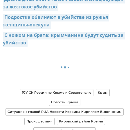
за жестокое уб­ийство
Подростка обвиняют в убийстве из ружья 
женщины-опекуна
С ножом на брата: кр­ымчанина будут судить за 
убийство
ГСУ СК России по Крыму и Севастополю
Крым
Новости Крыма
Ситуация с главой РИА Новости Украина Кириллом Вышинским
Происшествия
Кировский район Крыма