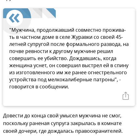
"Мужчина, продолжавш­ий совместно прожива­
ть в частном доме в селе Журавки со своей 45­-
летней супругой пос­ле формального разво­да, на
почве ревности к другому мужчине решил
совершить ее убийство. Дождавшис­ь, когда
женщина усн­ет, он совершил выст­рел ей в спину
из из­готовленного им же ранее огнестрельного
устройства под мелко­калиберные патроны", -
говорится в сообщ­ении.
Довести до конца свой умысел мужчина не смог,
поскольку ране­ная супруга закрылась в комнате
своей до­чери, где дождалась правоохранителей.