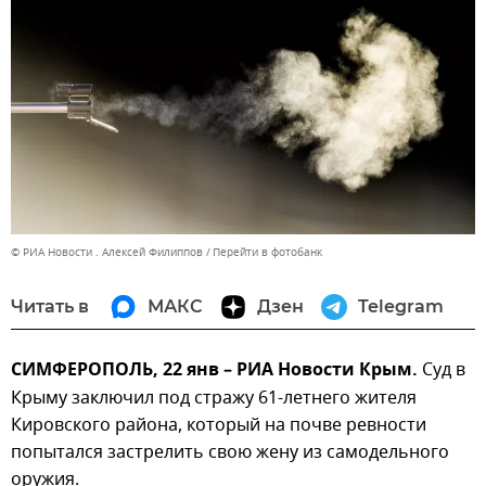
© РИА Новости . Алексей Филиппов
Перейти в фотобанк
Читать в
МАКС
Дзен
Telegram
СИМФЕРОПОЛЬ, 22 янв – РИА Новости Крым.
Суд в
Крыму заключил под стражу 61-летне­го жителя
Кировского района, который на почве ревности
попыт­ался застрелить свою жену из самодельного
оружия.