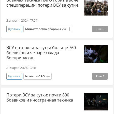
Военная техника НАТО горит в зоне
спецоперации: потери ВСУ за сутки
Вооруженные силы России
Потери ВСУ
2 апреля 2024, 17:57
Купянск
Министерство обороны РФ
Еще
5
Новости СВО
Новые регионы России
ВСУ потеряли за сутки больше 760
Вооруженные силы России
боевиков и четыре склада
ВСУ (Вооруженные силы Украины)
боеприпасов
Потери ВСУ
31 марта 2024, 14:16
Купянск
Новости СВО
Еще
5
Министерство обороны РФ
Потери ВСУ за сутки: почти 800
Новые регионы России
Авдеевка
боевиков и иностранная техника
Вооруженные силы России
Потери ВСУ