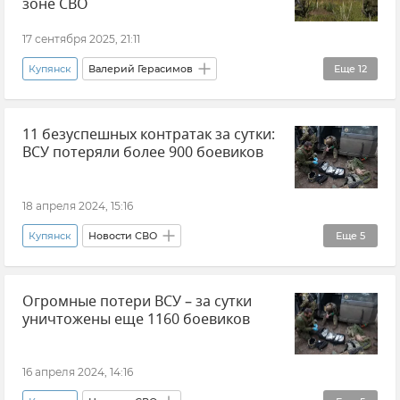
зоне СВО
17 сентября 2025, 21:11
Купянск
Валерий Герасимов
Еще
12
Министерство обороны РФ
Генштаб МО РФ
11 безуспешных контратак за сутки:
Новости СВО
Вооруженные силы России
ВСУ потеряли более 900 боевиков
Группировка войск "Запад"
Группировка войск "Центр"
18 апреля 2024, 15:16
Группировка войск "Восток"
Купянск
Новости СВО
Еще
5
Группировка войск "Южная"
Потери ВСУ
Министерство обороны РФ
Запорожская область
Огромные потери ВСУ – за сутки
Новые регионы России
уничтожены еще 1160 боевиков
Днепропетровская область
Вооруженные силы России
Донецкая Народная Республика (ДНР)
ВСУ (Вооруженные силы Украины)
16 апреля 2024, 14:16
Потери ВСУ