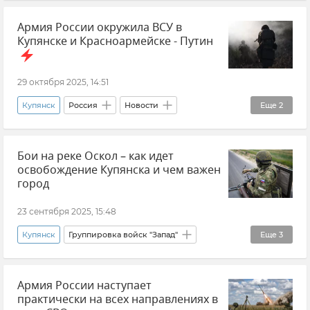
Вооруженные силы России
Новости СВО
Армия России окружила ВСУ в
Донецкая Народная Республика (ДНР)
Купянске и Красноармейске - Путин
Новые регионы России
Потери ВСУ
29 октября 2025, 14:51
Купянск
Россия
Новости
Еще
2
Владимир Путин (политик)
Новости СВО
Бои на реке Оскол – как идет
освобождение Купянска и чем важен
город
23 сентября 2025, 15:48
Купянск
Группировка войск "Запад"
Еще
3
Министерство обороны РФ
Армия России наступает
Вооруженные силы России
практически на всех направлениях в
Харьковская область