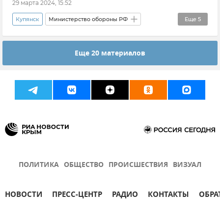
29 марта 2024, 15:52
Купянск
Министерство обороны РФ
Еще
5
Новости СВО
Вооруженные силы России
Еще 20 материалов
Новые регионы России
Авдеевка
Потери ВСУ
ПОЛИТИКА
ОБЩЕСТВО
ПРОИСШЕСТВИЯ
ВИЗУАЛ
НОВОСТИ
ПРЕСС-ЦЕНТР
РАДИО
КОНТАКТЫ
ОБРА