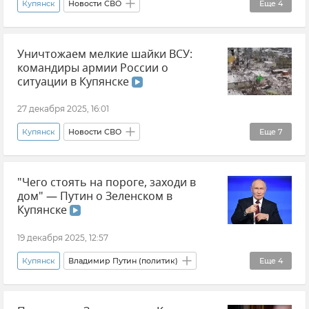
Купянск
Новости СВО
Еще
4
ВСУ (Вооруженные силы Украины)
Уничтожаем мелкие шайки ВСУ:
Вооруженные силы России
Украина
командиры армии России о
Россия
ситуации в Купянске
27 декабря 2025, 16:01
Купянск
Новости СВО
Еще
7
Группировка войск "Запад"
"Чего стоять на пороге, заходи в
Харьковская область
дом" — Путин о Зеленском в
Министерство обороны РФ
Купянске
Вооруженные силы России
19 декабря 2025, 12:57
ВСУ (Вооруженные силы Украины)
Купянск
Владимир Путин (политик)
Еще
4
Потери ВСУ
Видео
Новости
ВСУ (Вооруженные силы Украины)