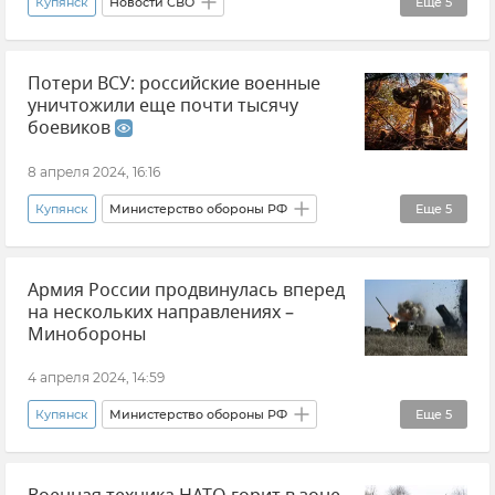
Купянск
Новости СВО
Еще
5
Министерство обороны РФ
Потери ВСУ: российские военные
Новые регионы России
уничтожили еще почти тысячу
Вооруженные силы России
боевиков
ВСУ (Вооруженные силы Украины)
8 апреля 2024, 16:16
Потери ВСУ
Купянск
Министерство обороны РФ
Еще
5
Новости СВО
Вооруженные силы России
Армия России продвинулась вперед
Новые регионы России
Авдеевка
на нескольких направлениях –
Потери ВСУ
Минобороны
4 апреля 2024, 14:59
Купянск
Министерство обороны РФ
Еще
5
Харьковская область
Новости СВО
Новые регионы России