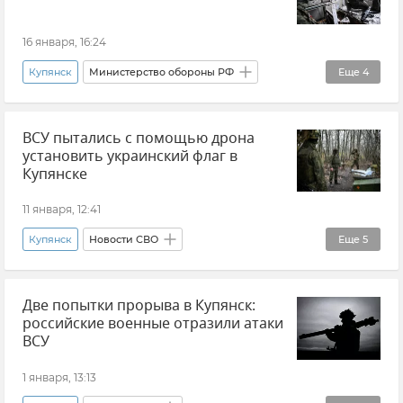
16 января, 16:24
Купянск
Министерство обороны РФ
Еще
4
Андрей Белоусов
Новости СВО
ВСУ пытались с помощью дрона
Харьковская область
установить украинский флаг в
Вооруженные силы России
Купянске
11 января, 12:41
Купянск
Новости СВО
Еще
5
Министерство обороны РФ
Две попытки прорыва в Купянск:
ВСУ (Вооруженные силы Украины)
российские военные отразили атаки
Вооруженные силы России
ВСУ
Харьковская область
Потери ВСУ
1 января, 13:13