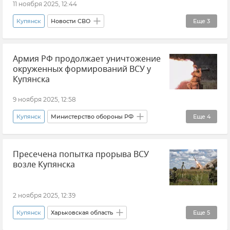
11 ноября 2025, 12:44
Купянск
Новости СВО
Еще
3
Харьковская область
Армия РФ продолжает уничтожение
Вооруженные силы России
окруженных формирований ВСУ у
Министерство обороны РФ
Купянска
9 ноября 2025, 12:58
Купянск
Министерство обороны РФ
Еще
4
Новости СВО
Потери ВСУ
Пресечена попытка прорыва ВСУ
ВСУ (Вооруженные силы Украины)
возле Купянска
Вооруженные силы России
2 ноября 2025, 12:39
Купянск
Харьковская область
Еще
5