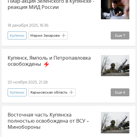
Пиар-акция Зеленского в Купянске -
Владимир Зеленский
реакция МИД России
Прямая линия с Владимиром Путиным
18 декабря 2025, 16:36
Купянск
Мария Захарова
Еще
7
Министерство иностранных дел РФ (МИД РФ)
Купянск, Ямполь и Петропавловка
Россия
Владимир Зеленский
Украина
освобождены
ВСУ (Вооруженные силы Украины)
Новости СВО
Новости
20 ноября 2025, 21:28
Купянск
Харьковская область
Еще
6
Новые регионы России
Восточная часть Купянска
Владимир Путин (политик)
полностью освобождена от ВСУ –
Валерий Герасимов
Новости СВО
Минобороны
Вооруженные силы России
Новости