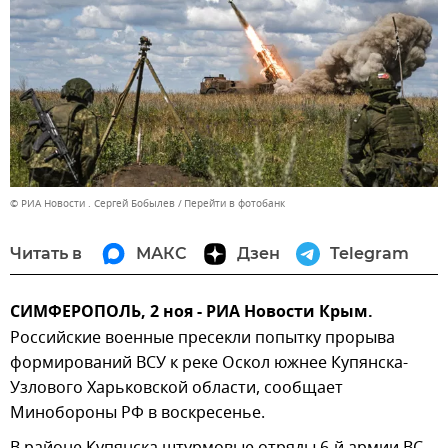
© РИА Новости . Сергей Бобылев
Перейти в фотобанк
Читать в
МАКС
Дзен
Telegram
СИМФЕРОПОЛЬ, 2 ноя - РИА Новости Крым.
Российские военные пресекли попытку прорыва
формирований ВСУ к реке Оскол южнее Купянска-
Узлового Харьковской области, сообщает
Минобороны РФ в воскресенье.
В районе Купянска штурмовые отряды 6-й армии ВС