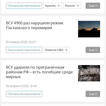
Пасхальное перемирие
Кремль
Россия
Еще
6
Дмитрий Песков
Перемирие
ВСУ 4900 раз нарушили режим
Украина
Политика
Внешняя политика
Пасхального перемирия
Новости
21 апреля 2025, 10:27
Пасхальное перемирие
Новости СВО
Еще
5
Министерство обороны РФ
ВСУ ударили по приграничным
Вооруженные силы России
Россия
районам РФ – есть погибшие среди
Украина
ВСУ (Вооруженные силы Украины)
мирных
20 апреля 2025, 12:43
Пасхальное перемирие
Еще
6
Министерство обороны РФ