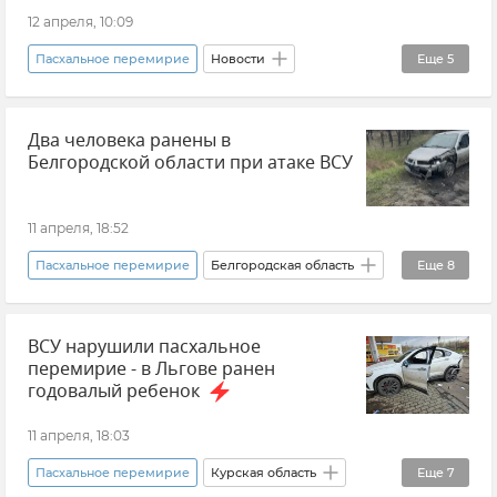
12 апреля, 10:09
Пасхальное перемирие
Новости
Еще
5
Министерство обороны РФ
Новости СВО
Два человека ранены в
Вооруженные силы России
Белгородской области при атаке ВСУ
ВСУ (Вооруженные силы Украины)
Атаки ВСУ
11 апреля, 18:52
Пасхальное перемирие
Белгородская область
Еще
8
Обстрелы Белгородской области
ВСУ нарушили пасхальное
Шебекино (город в Белгородской области)
перемирие - в Льгове ранен
Вячеслав Гладков
Обстрелы ВСУ
годовалый ребенок
Атаки ВСУ
Происшествия
11 апреля, 18:03
Новости СВО
Новости
Пасхальное перемирие
Курская область
Еще
7