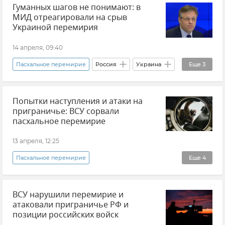
Гуманных шагов не понимают: в
МИД отреагировали на срыв
Украиной перемирия
14 апреля, 09:40
Пасхальное перемирие
Россия
Украина
Еще
3
Новости СВО
Попытки наступления и атаки на
Министерство иностранных дел РФ (МИД РФ)
приграничье: ВСУ сорвали
Родион Мирошник
пасхальное перемирие
13 апреля, 12:25
Пасхальное перемирие
Еще
4
Министерство обороны РФ
Новости СВО
ВСУ нарушили перемирие и
ВСУ (Вооруженные силы Украины)
атаковали приграничье РФ и
Вооруженные силы России
позиции российских войск