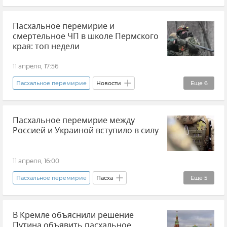
Обстрелы ВСУ
Обстрелы Курской области
Пасхальное перемирие и
Происшествия
Беспилотник (БПЛА, дрон)
смертельное ЧП в школе Пермского
Льгов
Атаки ВСУ
Новости СВО
края: топ недели
11 апреля, 17:56
Пасхальное перемирие
Новости
Еще
6
Топ новостей недели
Атаки ВСУ
Крым
Пасхальное перемирие между
Пермский край
Происшествия
Россией и Украиной вступило в силу
Новости
11 апреля, 16:00
Пасхальное перемирие
Пасха
Еще
5
Новости СВО
Вооруженные силы России
В Кремле объяснили решение
ВСУ (Вооруженные силы Украины)
Россия
Путина объявить пасхальное