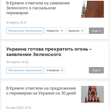
В Кремле ответили на заявление
Владимир Зеленский
Атаки ВСУ на Крым
Зеленского о пасхальном
Обстрелы ВСУ
перемирии
ВСУ (Вооруженные силы Украины)
Украина
31 марта, 13:21
Пасхальное перемирие
Новости
Кремль
Еще
4
Дмитрий Песков
Россия
Пасха
Украина готова прекратить огонь –
Владимир Зеленский
заявление Зеленского
30 марта, 14:02
Пасхальное перемирие
Украина
Еще
3
Владимир Зеленский
Новости СВО
В Кремле ответили на предложение
Пасха
о перемирии на Украине на 30 дней
10 мая 2025, 21:10