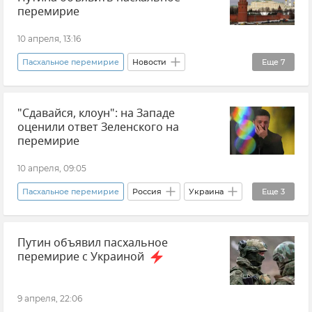
Украина
перемирие
10 апреля, 13:16
Пасхальное перемирие
Новости
Еще
7
Дмитрий Песков
Кремль
"Сдавайся, клоун": на Западе
Владимир Путин (политик)
Россия
оценили ответ Зеленского на
Пасха
Мнения
Украина
перемирие
10 апреля, 09:05
Пасхальное перемирие
Россия
Украина
Еще
3
Владимир Путин (политик)
Путин объявил пасхальное
Владимир Зеленский
Новости СВО
перемирие с Украиной
9 апреля, 22:06