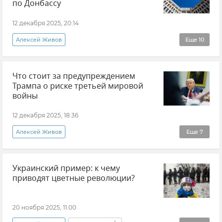
по Донбассу
12 декабря 2025, 20:14
Алексей Живов
Еще
10
Эксклюзивы РИА Новости Крым
Крым
Что стоит за предупреждением
События в Донбассе
Украина
Трампа о риске третьей мировой
Политика
Внешняя политика
Мнения
войны
Новости СВО
Переговоры
12 декабря 2025, 18:36
Владимир Зеленский
Алексей Живов
Еще
7
Эксклюзивы РИА Новости Крым
Украинский пример: к чему
Дональд Трамп
Политика
Европа
приводят цветные революции?
Россия
Украина
Мнения
20 ноября 2025, 11:00