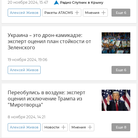
20 ноября 2024, 15:47
Радио Спутник в Крыму
Алексей Живов
Ракеты ATACMS
Мнения
Еще
6
Безопасность Республики Крым и Севастополя
Украина – это дрон-камикадзе:
Безопасность
Новости
НАТО
эксперт оценил план стойкости от
ПВО
Зеленского
Удары дальнобойными ракетами вглубь России
19 ноября 2024, 19:06
Алексей Живов
Еще
6
Эксклюзивы РИА Новости Крым
Мнения
Переобулись в воздухе: эксперт
Украина
Владимир Зеленский
оценил исключение Трампа из
Политика
Общество
"Миротворца"
8 ноября 2024, 14:21
Алексей Живов
Новости
Мнения
Еще
8