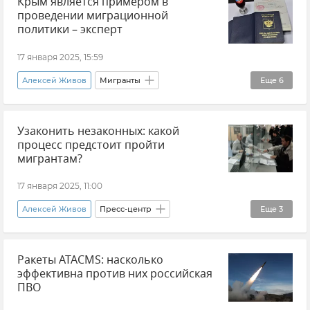
Крым является примером в
Сергей Цеков
Мнения
Крым
проведении миграционной
Атаки ВСУ на Крым
политики – эксперт
Безопасность Республики Крым и Севастополя
17 января 2025, 15:59
Украина
Новости СВО
Алексей Живов
Мигранты
Еще
6
Миграционная политика
Общество
Узаконить незаконных: какой
Мнения
Новости Крыма
Крым
процесс предстоит пройти
Россия
мигрантам?
17 января 2025, 11:00
Алексей Живов
Пресс-центр
Еще
3
Ксения Темрякович
Оксана Волкина
Ракеты ATACMS: насколько
Игорь Шатров
эффективна против них российская
ПВО