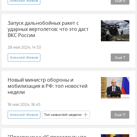
Алексей Живов
Еще
6
Эксклюзивы РИА Новости Крым
Мнения
Запуск дальнобойных ракет с
Газ
Россия
Турция
Украина
ударных вертолетов: что это даст
ВКС России
28 мая 2024, 14:53
Алексей Живов
Еще
7
Эксклюзивы РИА Новости Крым
Мнения
Новый министр обороны и
Авиация
мобилизация в РФ: топ новостей
Воздушно-космические силы (ВКС)
недели
Вооруженные силы России
Вертолет
18 мая 2024, 18:45
Новости
Алексей Живов
Топ новостей недели
Еще
11
Новости
Общество
Политика
Харьковская область
Обстрелы ВСУ