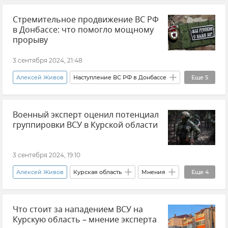
Дональд Трамп
"Миротворец"
США
Стремительное продвижение ВС РФ
Украина
Политика
в Донбассе: что помогло мощному
Эксклюзивы РИА Новости Крым
прорыву
Наталья Киселева
ФорГО
3 сентября 2024, 21:48
Алексей Живов
Наступление ВС РФ в Донбассе
Еще
5
Мнения
Военный эксперт оценил потенциал
Донецкая Народная Республика (ДНР)
группировки ВСУ в Курской области
Вооруженные силы России
Курская область
ВСУ (Вооруженные силы Украины)
3 сентября 2024, 19:10
Алексей Живов
Курская область
Мнения
Еще
4
Россия
Вооруженные силы России
Что стоит за нападением ВСУ на
Украина
ВСУ (Вооруженные силы Украины)
Курскую область – мнение эксперта