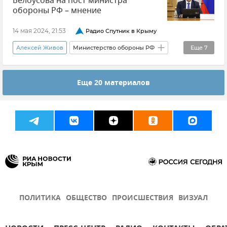
Белоусова на пост министра
Новости
Эммануэль Макрон
обороны РФ – мнение
Йенс Столтенберг
Владимир Зеленский
14 мая 2024, 21:53
Радио Спутник в Крыму
ВСУ (Вооруженные силы Украины)
Алексей Живов
Министерство обороны РФ
Еще
7
Дмитрий Песков
Андрей Белоусов
Мнения
Еще 20 материалов
Вооруженные силы России
Экономика
Наука и технологии
Россия
Новости
ПОЛИТИКА
ОБЩЕСТВО
ПРОИСШЕСТВИЯ
ВИЗУАЛ