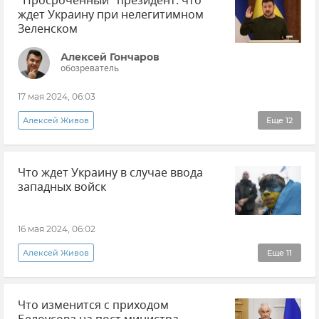
"Просроченный" президент: что
ждет Украину при нелегитимном
ВСУ (Вооруженные силы Украины)
Зеленском
Заморозки
Генштаб ВСУ
Алексей Гончаров
обозреватель
Атаки ВСУ на Крым
Андрей Белоусов
17 мая 2024, 06:03
Министерство обороны РФ
Алексей Живов
Еще
12
Эксклюзивы РИА Новости Крым
Что ждет Украину в случае ввода
Владимир Зеленский
Украина
западных войск
Выборы на Украине
Политика
Наталья Киселева
США
16 мая 2024, 06:02
Алексей Арестович
Энтони Блинкен
Алексей Живов
Еще
11
Валерий Залужный
Великобритания
Эксклюзивы РИА Новости Крым
Украина
Коллективный Запад
Что изменится с приходом
Мнения
НАТО
Политика