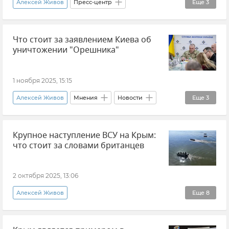
Алексей Живов
Пресс-центр
Еще
3
Александр Бедрицкий
Владимир Орехов
Что стоит за заявлением Киева об
Армен Гаспарян
уничтожении "Орешника"
1 ноября 2025, 15:15
Алексей Живов
Мнения
Новости
Еще
3
Ракетная система средней дальности "Орешник"
Крупное наступление ВСУ на Крым:
Украина
Василий Малюк
что стоит за словами британцев
2 октября 2025, 13:06
Алексей Живов
Еще
8
Эксклюзивы РИА Новости Крым