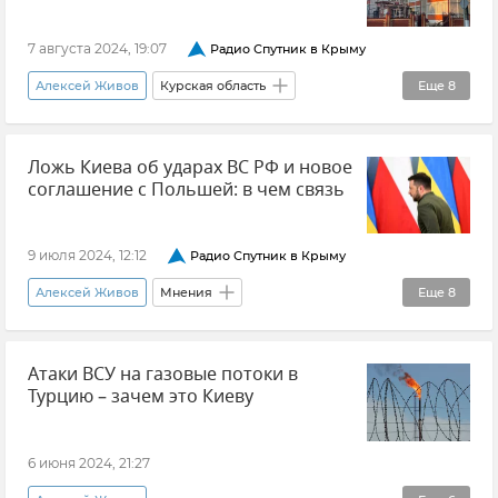
7 августа 2024, 19:07
Радио Спутник в Крыму
Алексей Живов
Курская область
Еще
8
Обстрелы Курской области
Обстрелы ВСУ
Ложь Киева об ударах ВС РФ и новое
Происшествия
Мнения
Безопасность
соглашение с Польшей: в чем связь
Энергодар
ЗАЭС (Запорожская атомная электростанция)
9 июля 2024, 12:12
Радио Спутник в Крыму
Крым
Алексей Живов
Мнения
Еще
8
Владимир Зеленский
Украина
Россия
Атаки ВСУ на газовые потоки в
Новости СВО
Политика
Турцию – зачем это Киеву
Вооруженные силы России
ВСУ (Вооруженные силы Украины)
6 июня 2024, 21:27
Министерство обороны РФ