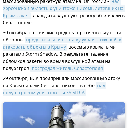
массированную ракетную атаку на Юг России -
над 
Херсонской областью уничтожены семь летевших на 
Крым ракет
, дважды воздушную тревогу объявляли в
Севастополе.
30 октября российские средства противовоздушной
обороны
предотвратили попытку украинских войск 
атаковать объекты в Крыму
восемью крылатыми
ракетами Storm Shadow. В результате падения
обломков ракеты во время воздушной атаки на
полуостров
пострадал житель Севастополя
.
29 октября, ВСУ предприняли массированную атаку
на Крым силами беспилотников – в небе
над 
полуостровом уничтожены 36 БПЛА
.