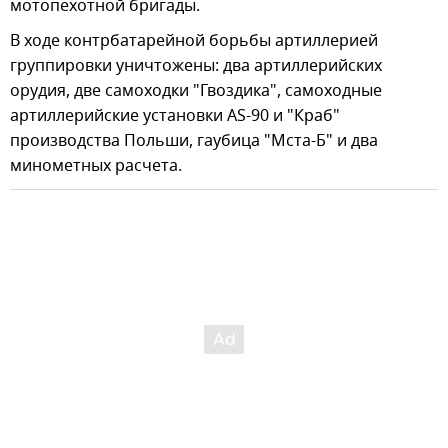
мотопехотной бригады.
В ходе контрбатарейной борьбы артиллерией
группировки уничтожены: два артиллерийских
орудия, две самоходки "Гвоздика", самоходные
артиллерийские установки AS-90 и "Краб"
производства Польши, гаубица "Мста-Б" и два
минометных расчета.