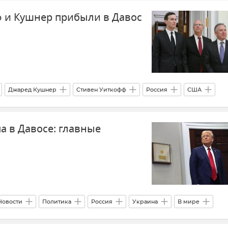
 и Кушнер прибыли в Давос
Джаред Кушнер
Стивен Уиткофф
Россия
США
ика
Новости
а в Давосе: главные
Новости
Политика
Россия
Украина
В мире