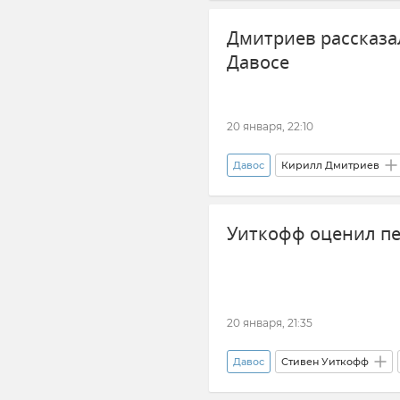
Дмитриев рассказа
Давосе
20 января, 22:10
Давос
Кирилл Дмитриев
Переговоры
Политика
Уиткофф оценил п
20 января, 21:35
Давос
Стивен Уиткофф
Внешняя политика
Новос