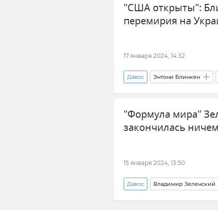
"США открыты": Бл
перемирия на Укра
17 января 2024, 14:32
Давос
Энтони Блинкен
"Формула мира" Зел
закончилась ниче
15 января 2024, 13:50
Давос
Владимир Зеленский
Россия
Европейский Со