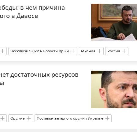
обеды: в чем причина
ого в Давосе
Эксклюзивы РИА Новости Крым
Мнения
Россия
ного оружия Украине
нет достаточных ресурсов
ны
Оружие
Поставки западного оружия Украине
У (Вооруженные силы Украины)
Вооруженные силы России