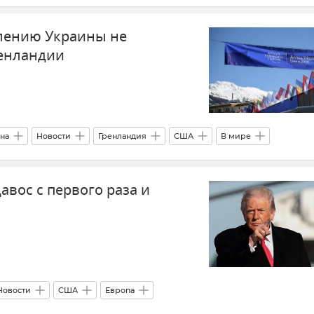
лению Украины не
ренландии
на
Новости
Гренландия
США
В мире
авос с первого раза и
Новости
США
Европа