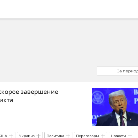
За перио
 скорое завершение
икта
США
Украина
Политика
Переговоры
Новости