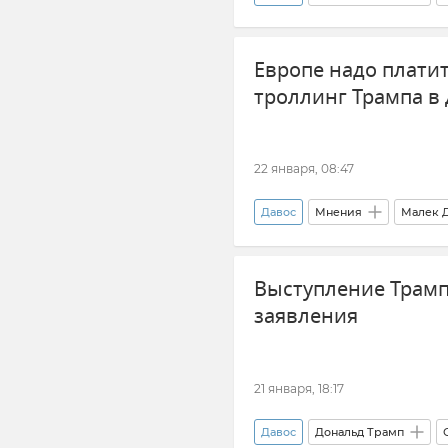
Россия
Европе надо платит
троллинг Трампа в
22 января, 08:47
Давос
Мнения
Малек 
Европа
Выступление Трамп
заявления
21 января, 18:17
Давос
Дональд Трамп