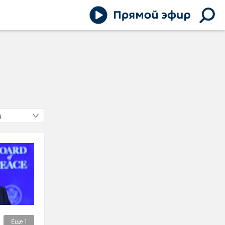
д
Еще
1