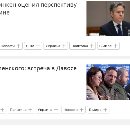
инкен оценил перспективу
ине
Новости
США
Украина
Политика
В мире
енского: встреча в Давосе
м
Политика
Украина
Новости
В мире
юз