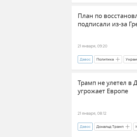
План по восстанов
подписали из-за Г
21 января, 09:20
Давос
Политика
Украи
Трамп не улетел в Д
угрожает Европе
21 января, 08:12
Давос
Дональд Трамп