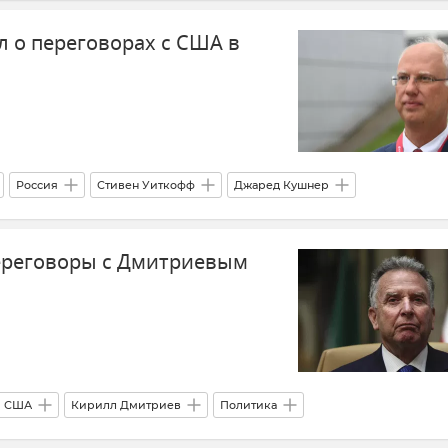
л о переговорах с США в
Россия
Стивен Уиткофф
Джаред Кушнер
Внешняя политика
В мире
Новости
ереговоры с Дмитриевым
США
Кирилл Дмитриев
Политика
ти