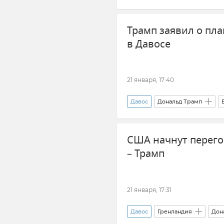
Владимир Путин (политик)
Трамп заявил о пла
в Давосе
21 января, 17:40
Давос
Дональд Трамп
США начнут перего
– Трамп
21 января, 17:31
Давос
Гренландия
Дон