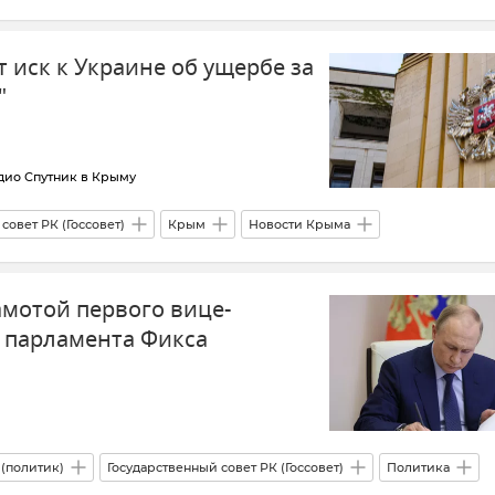
е в Крыму агента СБУ
Благоустройство
 иск к Украине об ущербе за
ей Аксенов
"
дио Спутник в Крыму
совет РК (Госсовет)
Крым
Новости Крыма
амотой первого вице-
 парламента Фикса
(политик)
Государственный совет РК (Госсовет)
Политика