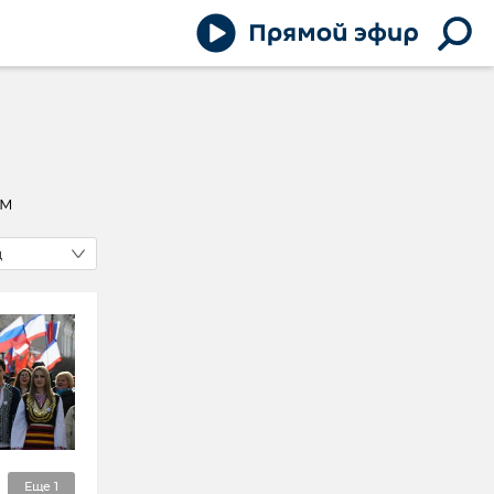
ым
д
Еще
1