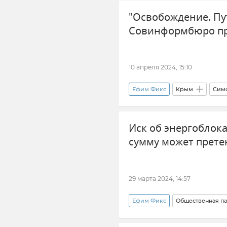
"Освобождение. Пу
Совинформбюро пр
10 апреля 2024, 15:10
Ефим Фикс
Крым
Сим
РИА Новости Крым
Велик
Иск об энергоблока
История
КФУ (Крымский 
сумму может прет
29 марта 2024, 14:57
Ефим Фикс
Общественная па
Энергосистема Крыма
Эн