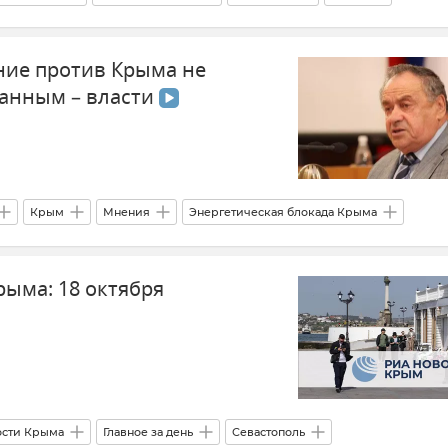
ние против Крыма не
занным – власти
Крым
Мнения
Энергетическая блокада Крыма
рыма: 18 октября
ости Крыма
Главное за день
Севастополь