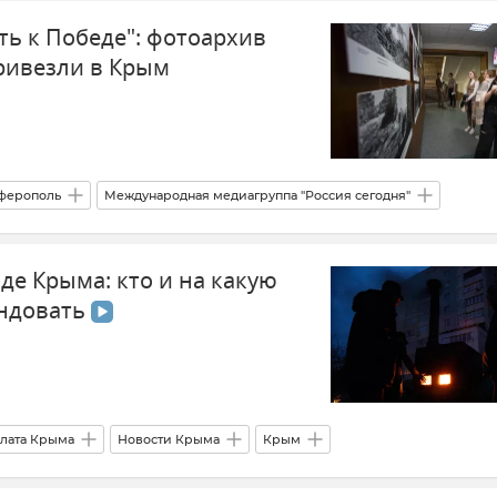
ть к Победе": фотоархив
ивезли в Крым
ферополь
Международная медиагруппа "Россия сегодня"
ая Отечественная война
Крым в Великой Отечественной войне
де Крыма: кто и на какую
федеральный университет)
Общество
Новости Крыма
ендовать
лата Крыма
Новости Крыма
Крым
ергетическая блокада Крыма
Юрий Штурцев