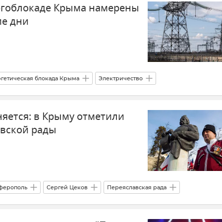
ергоблокаде Крыма намерены
ие дни
гетическая блокада Крыма
Электричество
ектросети Крыма
Новости Крыма
няется: в Крыму отметили
авской рады
ферополь
Сергей Цеков
Переяславская рада
вые регионы России
Херсонская область
Новости Крыма