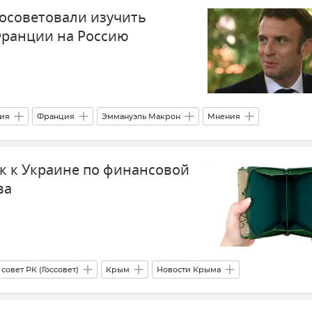
осоветовали изучить
Франции на Россию
ия
Франция
Эммануэль Макрон
Мнения
ск к Украине по финансовой
ва
совет РК (Госсовет)
Крым
Новости Крыма
Украина
Ущерб
Общество