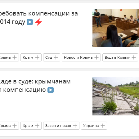
ребовать компенсации за
014 году
 Крыма
Крым
Суд
Новости Крыма
Вода в Крыму
Крыма
Общественная палата Крыма
каде в суде: крымчанам
на компенсацию
 Крыма
Крым
Закон и право
Украина
вости Крыма
Верховный суд Крыма