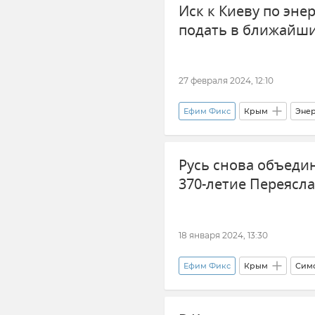
Иск к Киеву по эн
подать в ближайш
27 февраля 2024, 12:10
Ефим Фикс
Крым
Энер
Энергосистема Крыма
Эл
Русь снова объеди
370-летие Переясл
18 января 2024, 13:30
Ефим Фикс
Крым
Сим
История
Россия
Но