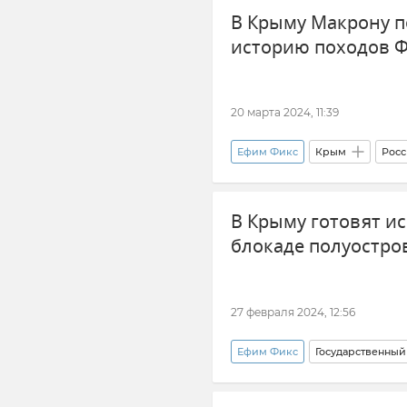
В Крыму Макрону п
историю походов 
20 марта 2024, 11:39
Ефим Фикс
Крым
Росс
Политика
В Крыму готовят и
блокаде полуостро
27 февраля 2024, 12:56
Ефим Фикс
Государственный 
Финансовая блокада Крыма