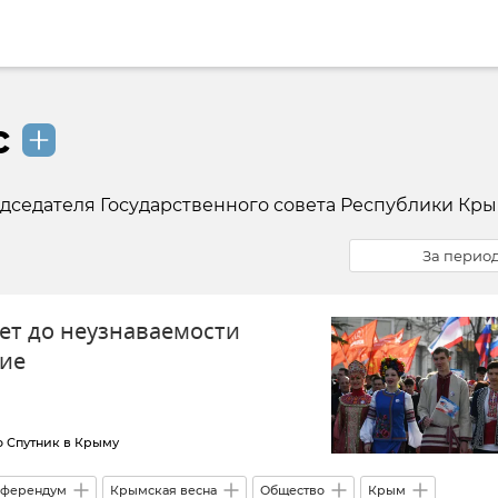
с
дседателя Государственного совета Республики Кр
За перио
лет до неузнаваемости
ние
о Спутник в Крыму
ферендум
Крымская весна
Общество
Крым