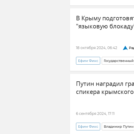
Происшествия
Задержани
В Крыму подготовят
Набережные Крыма
Серг
"языковую блокаду
18 октября 2024, 06:42
Ра
Ефим Фикс
Государственный 
Русский язык
Путин наградил гр
спикера крымского
6 сентября 2024, 17:11
Ефим Фикс
Владимир Путин 