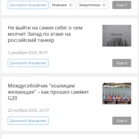
Дмитрий Журавлев
Мнения
Энергетика
Еще
3
Россия
Перемирие
Украина
Не выйти на самих себя: о чем
молчит Запад по атаке на
российский танкер
2 декабря 2025, 18:57
Дмитрий Журавлев
Еще
6
Эксклюзивы РИА Новости Крым
Мнения
Междусобойчик "коалиции
Танкер
Черное море
Европа
желающих" – как прошел саммит
Украина
G20
23 ноября 2025, 20:57
Дмитрий Журавлев
Еще
6
Эксклюзивы РИА Новости Крым