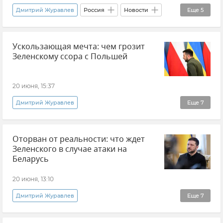
Дмитрий Журавлев
Россия
Новости
Еще
5
Украина
США
Дональд Трамп
Ускользающая мечта: чем грозит
Переговоры
Политика
Зеленскому ссора с Польшей
20 июня, 15:37
Дмитрий Журавлев
Еще
7
Эксклюзивы РИА Новости Крым
Польша
Оторван от реальности: что ждет
Украина
Владимир Зеленский
Зеленского в случае атаки на
Награды
Новости
Мнения
Беларусь
20 июня, 13:10
Дмитрий Журавлев
Еще
7
Эксклюзивы РИА Новости Крым