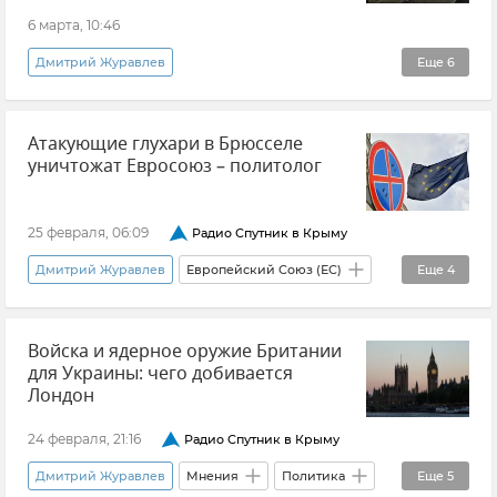
6 марта, 10:46
Дмитрий Журавлев
Еще
6
Эксклюзивы РИА Новости Крым
Атакующие глухари в Брюсселе
ВСУ (Вооруженные силы Украины)
уничтожат Евросоюз – политолог
Владимир Зеленский
Украина
Ближний Восток
Мнения
25 февраля, 06:09
Радио Спутник в Крыму
Дмитрий Журавлев
Европейский Союз (ЕС)
Еще
4
Европа
Мнения
Политика
Войска и ядерное оружие Британии
Внешняя политика
для Украины: чего добивается
Лондон
24 февраля, 21:16
Радио Спутник в Крыму
Дмитрий Журавлев
Мнения
Политика
Еще
5