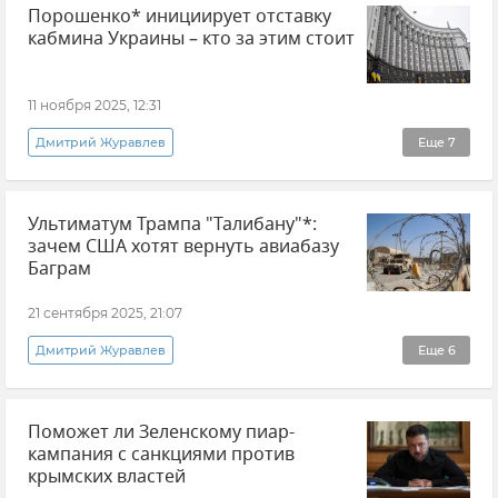
Порошенко* инициирует отставку
Саммит G20
Новости
В мире
кабмина Украины – кто за этим стоит
Политика
Мнения
11 ноября 2025, 12:31
Дмитрий Журавлев
Еще
7
Эксклюзивы РИА Новости Крым
Украина
Ультиматум Трампа "Талибану"*:
Мнения
Политика
зачем США хотят вернуть авиабазу
Владимир Зеленский
Петр Порошенко*
Баграм
Коррупция
21 сентября 2025, 21:07
Дмитрий Журавлев
Еще
6
Эксклюзивы РИА Новости Крым
Мнения
Поможет ли Зеленскому пиар-
Афганистан
США
Дональд Трамп
кампания с санкциями против
Ближний Восток
крымских властей