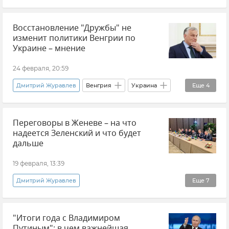
Великобритания
Украина
Россия
Восстановление "Дружбы" не
Ядерное оружие
Контингент НАТО
изменит политики Венгрии по
Украине ­– мнение
24 февраля, 20:59
Дмитрий Журавлев
Венгрия
Украина
Еще
4
Мнения
Политика
Российская нефть
Переговоры в Женеве – на что
Нефтепровод "Дружба"
надеется Зеленский и что будет
дальше
19 февраля, 13:39
Дмитрий Журавлев
Еще
7
Эксклюзивы РИА Новости Крым
"Итоги года с Владимиром
Переговоры
Россия
Украина
Путиным": в чем важнейшая