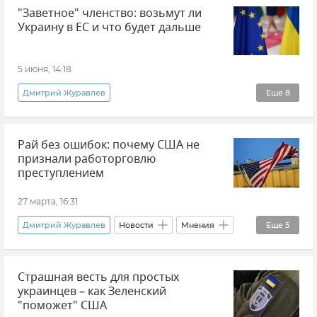
"Заветное" членство: возьмут ли
Владимир Зеленский
Украина
Украину в ЕС и что будет дальше
Мнения
Белоруссия
Президент Белоруссии (Республики Беларусь) Александр Лукашенко
5 июня, 14:18
Политика
Дмитрий Журавлев
Еще
8
Эксклюзивы РИА Новости Крым
Украина
Рай без ошибок: почему США не
Европейский Союз (ЕС)
Политика
признали работорговлю
Мнения
Россия
Экономика
преступлением
В мире
27 марта, 16:31
Дмитрий Журавлев
Новости
Мнения
Еще
5
США
ООН
Политика
Страшная весть для простых
Генассамблея ООН
украинцев – как Зеленский
Эксклюзивы РИА Новости Крым
"поможет" США