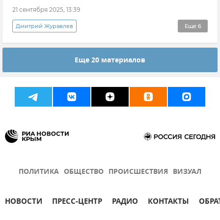
21 сентября 2025, 13:39
Дмитрий Журавлев
Еще
6
Эксклюзивы РИА Новости Крым
Мнения
Еще 20 материалов
Крым
Санкции
Украина
Владимир Зеленский
ПОЛИТИКА
ОБЩЕСТВО
ПРОИСШЕСТВИЯ
ВИЗУАЛ
НОВОСТИ
ПРЕСС-ЦЕНТР
РАДИО
КОНТАКТЫ
ОБРА