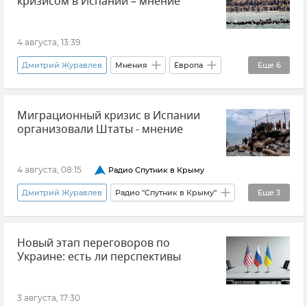
кризисом в Испании – мнение
4 августа, 13:39
Дмитрий Журавлев
Мнения
Европа
Еще
6
США
Политика
Миграционный кризис в Испании
Нелегальные мигранты
Мигранты
организовали Штаты - мнение
В мире
Испания
4 августа, 08:15
Радио Спутник в Крыму
Дмитрий Журавлев
Радио "Спутник в Крыму"
Еще
3
Нелегальные мигранты
Испания
США
Новый этап переговоров по
Украине: есть ли перспективы
3 августа, 17:30