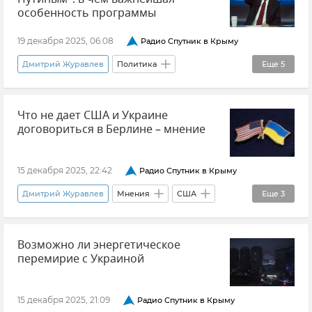
Мнения
Политика
особенность программы
Владимир Зеленский
19 декабря 2025, 06:08
Радио Спутник в Крыму
Дмитрий Журавлев
Политика
Еще
5
Владимир Путин (политик)
Россия
Что не дает США и Украине
Общество
Прямая линия с президентом
договориться в Берлине – мнение
Прямая линия с Владимиром Путиным
15 декабря 2025, 22:42
Радио Спутник в Крыму
Дмитрий Журавлев
Мнения
США
Еще
3
Переговоры
НАТО
Украина
Возможно ли энергетическое
перемирие с Украиной
15 декабря 2025, 21:09
Радио Спутник в Крыму