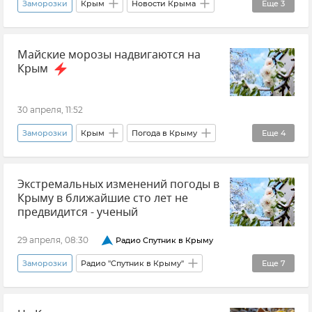
Заморозки
Крым
Новости Крыма
Еще
3
Урожай в Крыму
Минсельхоз Крыма
Майские морозы надвигаются на
Денис Кратюк
Крым
30 апреля, 11:52
Заморозки
Крым
Погода в Крыму
Еще
4
Крымская погода
Новости Крыма
Экстремальных изменений погоды в
Штормовое предупреждение
Крыму в ближайшие сто лет не
ГУ МЧС РФ по Республике Крым
предвидится - ученый
29 апреля, 08:30
Радио Спутник в Крыму
Заморозки
Радио "Спутник в Крыму"
Еще
7
Погода в Крыму
Крымская погода