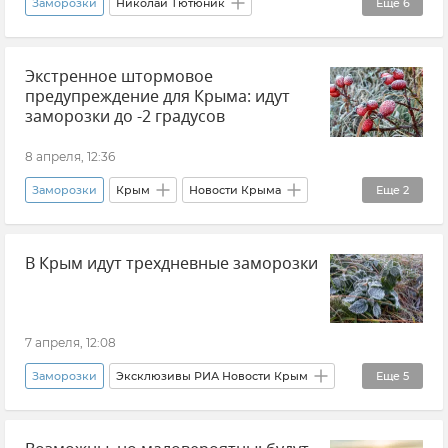
Заморозки
Николай Тютюник
Еще
6
Минсельхоз Крыма
Крым
Экстренное штормовое
Новости Крыма
Урожай в Крыму
предупреждение для Крыма: идут
Сельское хозяйство
Сады Крыма
заморозки до -2 градусов
8 апреля, 12:36
Заморозки
Крым
Новости Крыма
Еще
2
ГУ МЧС РФ по Республике Крым
В Крым идут трехдневные заморозки
Штормовое предупреждение
7 апреля, 12:08
Заморозки
Эксклюзивы РИА Новости Крым
Еще
5
Погода в Крыму
Татьяна Любецкая