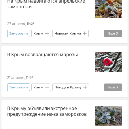
На Крым надвигаются апрельские
Сады Крыма
Климат
заморозки
Сельское хозяйство
Игорь Вахрушев
Новости Крыма
27 апреля, 11:46
Заморозки
Крым
Новости Крыма
Еще
3
Погода в Крыму
В Крым возвращаются морозы
ГУ МЧС РФ по Республике Крым
Штормовое предупреждение
21 апреля, 11:46
Заморозки
Крым
Погода в Крыму
Еще
3
Крымская погода
В Крыму объявили экстренное
Штормовое предупреждение
предупреждение из-за заморозков
Новости Крыма