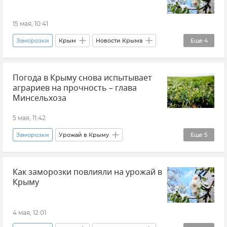
15 мая, 10:41
Заморозки
Крым
Новости Крыма
Еще
4
Денис Кратюк
Минсельхоз Крыма
Погода в Крыму снова испытывает
Сады Крыма
Урожай в Крыму
аграриев на прочность – глава
Минсельхоза
5 мая, 11:42
Заморозки
Урожай в Крыму
Еще
5
Урожай зерновых культур
Денис Кратюк
Как заморозки повлияли на урожай в
Минсельхоз Крыма
Новости
Крыму
Новости Крыма
4 мая, 12:01