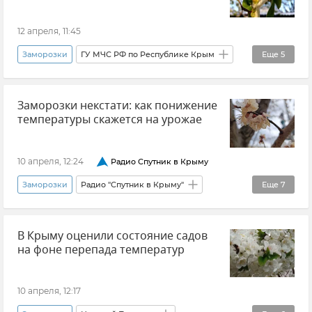
12 апреля, 11:45
Заморозки
ГУ МЧС РФ по Республике Крым
Еще
5
Погода в Крыму
Погода
Заморозки некстати: как понижение
Новости Крыма
Крым
Прогноз
температуры скажется на урожае
10 апреля, 12:24
Радио Спутник в Крыму
Заморозки
Радио "Спутник в Крыму"
Еще
7
Крым
Урожай в Крыму
Сады Крыма
В Крыму оценили состояние садов
Николай Тютюник
Новости Крыма
на фоне перепада температур
Сельское хозяйство
Минсельхоз Крыма
10 апреля, 12:17