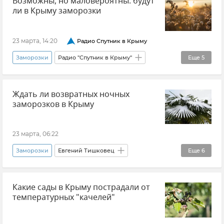
Возможны, но маловероятны: будут
Крымский гидрометцентр
Крым
ли в Крыму заморозки
Новости Крыма
23 марта, 14:20
Радио Спутник в Крыму
Заморозки
Радио "Спутник в Крыму"
Еще
5
Погода в Крыму
Крымская весна
Ждать ли возвратных ночных
Евгений Тишковец
Центр погоды "ФОБОС"
заморозков в Крыму
Новости Крыма
23 марта, 06:22
Заморозки
Евгений Тишковец
Еще
6
Центр погоды "ФОБОС"
Новости
Какие сады в Крыму пострадали от
Погода
Погода в Крыму
Крым
температурных "качелей"
Новости Крыма