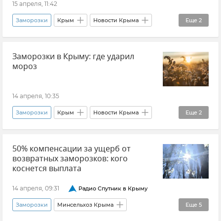
15 апреля, 11:42
Заморозки
Крым
Новости Крыма
Еще
2
Погода в Крыму
Заморозки в Крыму: где ударил
ГУ МЧС РФ по Республике Крым
мороз
14 апреля, 10:35
Заморозки
Крым
Новости Крыма
Еще
2
Крымский гидрометцентр
50% компенсации за ущерб от
Татьяна Любецкая
возвратных заморозков: кого
коснется выплата
14 апреля, 09:31
Радио Спутник в Крыму
Заморозки
Минсельхоз Крыма
Еще
5