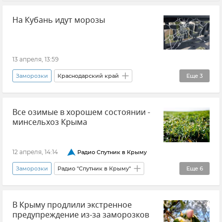
Николай Тютюник
Урожай в Крыму
На Кубань идут морозы
Сады Крыма
Компенсация ущерба
Новости Крыма
13 апреля, 13:59
Заморозки
Краснодарский край
Еще
3
МЧС Краснодарского края
Погода
Все озимые в хорошем состоянии -
Новости
минсельхоз Крыма
12 апреля, 14:14
Радио Спутник в Крыму
Заморозки
Радио "Спутник в Крыму"
Еще
6
Николай Тютюник
Мнения
В Крыму продлили экстренное
Сельское хозяйство
Погода в Крыму
предупреждение из-за заморозков
Урожай зерновых культур
Урожай в Крыму