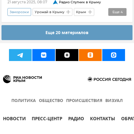
21 августа 2025, 08:07
Радио Спутник в Крыму
Заморозки
Урожай в Крыму
Крым
Еще
4
Новости Крыма
Засуха
Еще 20 материалов
Сельское хозяйство
Татьяна Олейник
ПОЛИТИКА
ОБЩЕСТВО
ПРОИСШЕСТВИЯ
ВИЗУАЛ
НОВОСТИ
ПРЕСС-ЦЕНТР
РАДИО
КОНТАКТЫ
ОБРА