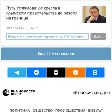
Путь Ислямова: от кресла в
Общество
Крымский энергомост
крымском правительстве до разбоя
Энергосистема Крыма
на границе
30 апреля 2016, 14:57
Блэкаут в Крыму после подрыва опор ЛЭП на Украине
Еще
4
Политика
В мире
Новости
Еще 20 материалов
Чрезвычайная ситуация в Крыму в связи с блэкаутом
ПОЛИТИКА
ОБЩЕСТВО
ПРОИСШЕСТВИЯ
ВИЗУАЛ