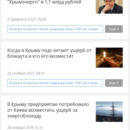
"Крымэнерго" в 1,1 млрд рублей
21 февраля 2022, 19:33
Блэкаут в Крыму после подрыва опор ЛЭП на Украине
Еще
3
Энергосистема Крыма
Крым
Когда в Крыму подсчитают ущерб от
ГУП РК "Крымэнерго"
блэкаута и кто его возместит
22 ноября 2021, 08:13
Блэкаут в Крыму после подрыва опор ЛЭП на Украине
Еще
5
Общество
Крым
Политика
В Крыму предприятие потребовало
Экономика
Украина
от Киева возместить ущерб за
энергоблокаду
26 января 2019, 14:51