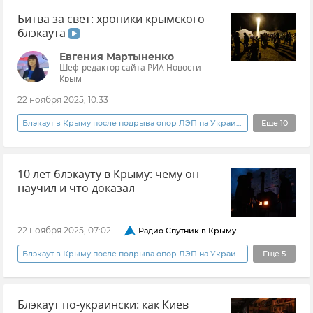
Битва за свет: хроники крымского
блэкаута
Евгения Мартыненко
Шеф-редактор сайта РИА Новости
Крым
22 ноября 2025, 10:33
Блэкаут в Крыму после подрыва опор ЛЭП на Украине
Еще
10
Новости
Общество
10 лет блэкауту в Крыму: чему он
Эксклюзивы РИА Новости Крым
Крым
научил и что доказал
Новости Крыма
Энергосистема Крыма
Крымский энергомост
22 ноября 2025, 07:02
Радио Спутник в Крыму
Министерство топлива и энергетики РК
Блэкаут в Крыму после подрыва опор ЛЭП на Украине
Еще
5
Министерство энергетики Российской Федерации (Минэнерго РФ)
Блэкаут
Новости
Мнения
Крым
Украина
Блэкаут по-украински: как Киев
История