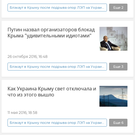
Блэкаут в Крыму после подрыва опор ЛЭП на Украине
Еще
2
Новости
Общество
Путин назвал организаторов блокад
Крыма "удивительными идиотами"
26 октября 2016, 16:48
Блэкаут в Крыму после подрыва опор ЛЭП на Украине
Еще
3
Новости
Общество
Как Украина Крыму свет отключала и
Форум ОНФ в Крыму
что из этого вышло
11 мая 2016, 18:58
Блэкаут в Крыму после подрыва опор ЛЭП на Украине
Еще
6
Политика
В мире
Новости