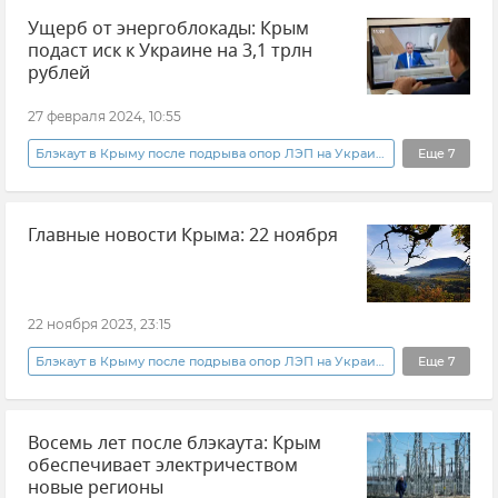
Ущерб от энергоблокады: Крым
Владимир Константинов
подаст иск к Украине на 3,1 трлн
Государственный совет РК (Госсовет)
Ущерб
рублей
Арбитражный суд Крыма
Украина
27 февраля 2024, 10:55
Блэкаут в Крыму после подрыва опор ЛЭП на Украине
Еще
7
Владимир Константинов
Главные новости Крыма: 22 ноября
Государственный совет РК (Госсовет)
Украина
Энергосистема Крыма
Энергетическая блокада Крыма
22 ноября 2023, 23:15
Новости Крыма
Крым
Блэкаут в Крыму после подрыва опор ЛЭП на Украине
Еще
7
Главное за день
Крым
Новости
Восемь лет после блэкаута: Крым
Новости Крыма
Происшествия
обеспечивает электричеством
Религия
Тихон Шевкунов
новые регионы