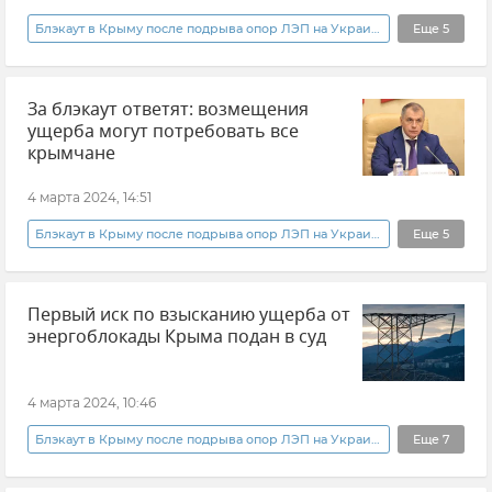
Блэкаут в Крыму после подрыва опор ЛЭП на Украине
Еще
5
Энергетическая блокада Крыма
Крым
За блэкаут ответят: возмещения
Украина
Владимир Константинов
ущерба могут потребовать все
Новости Крыма
крымчане
4 марта 2024, 14:51
Блэкаут в Крыму после подрыва опор ЛЭП на Украине
Еще
5
Энергетическая блокада Крыма
Крым
Первый иск по взысканию ущерба от
Украина
Владимир Константинов
энергоблокады Крыма подан в суд
Новости Крыма
4 марта 2024, 10:46
Блэкаут в Крыму после подрыва опор ЛЭП на Украине
Еще
7
Крым
Энергетическая блокада Крыма