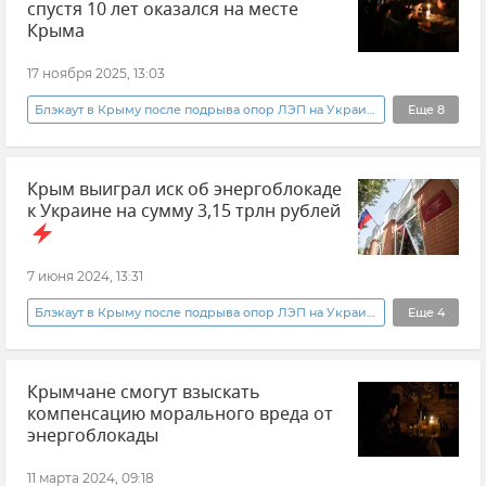
спустя 10 лет оказался на месте
Крыма
17 ноября 2025, 13:03
Блэкаут в Крыму после подрыва опор ЛЭП на Украине
Еще
8
Крым
Новости Крыма
Крым выиграл иск об энергоблокаде
Михаил Шеремет
Государственная Дума РФ
к Украине на сумму 3,15 трлн рублей
Блэкаут
Украина
Отключение электроэнергии в Крыму
7 июня 2024, 13:31
Эксклюзивы РИА Новости Крым
Блэкаут в Крыму после подрыва опор ЛЭП на Украине
Еще
4
Крым
Новости Крыма
Крымчане смогут взыскать
Владимир Константинов
компенсацию морального вреда от
Арбитражный суд Крыма
энергоблокады
11 марта 2024, 09:18