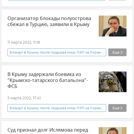
Владимир Константинов
Крым
Организатор блокады полуострова
Украина
ЧП на Крымском мосту
сбежал в Турцию, заявили в Крыму
Экономика
Мнения
Общество
Введение продуктовой блокады Крыма со стороны Украины
11 марта 2022, 11:18
Северо-Крымский канал
Новости Крыма
Блэкаут в Крыму после подрыва опор ЛЭП на Украине
Еще
2
В мире
Крым
В Крыму задержали боевика из
"Крымско-татарского батальона"-
ФСБ
5 марта 2022, 17:41
Блэкаут в Крыму после подрыва опор ЛЭП на Украине
Еще
2
Крым
Суд признал долг Ислямова перед
ФСБ РФ (Федеральная служба безопасности Российской Федерации)