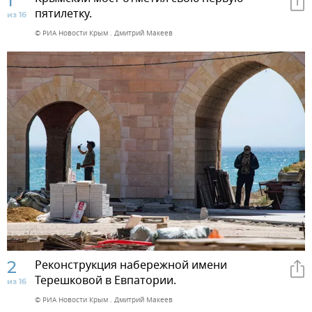
1
пятилетку.
из 16
© РИА Новости Крым . Дмитрий Макеев
2
Реконструкция набережной имени
Терешковой в Евпатории.
из 16
© РИА Новости Крым . Дмитрий Макеев