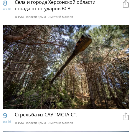
8
Села и города Херсонской области
страдают от ударов ВСУ.
из 16
© РИА Новости Крым . Дмитрий Макеев
9
Стрельба из САУ "МСТА-С".
из 16
© РИА Новости Крым . Дмитрий Макеев