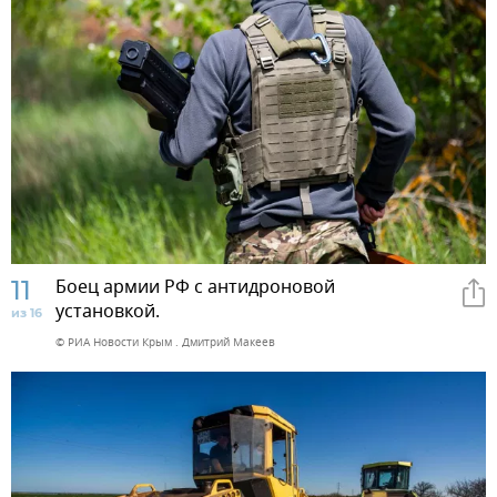
11
Боец армии РФ с антидроновой
установкой.
из 16
© РИА Новости Крым . Дмитрий Макеев