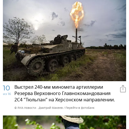
10
Выстрел 240-мм миномета артиллерии
Резерва Верховного Главнокомандования
из 16
2С4 "Тюльпан" на Херсонском направлении.
© РИА Новости . Дмитрий Макеев
Перейти в фотобанк