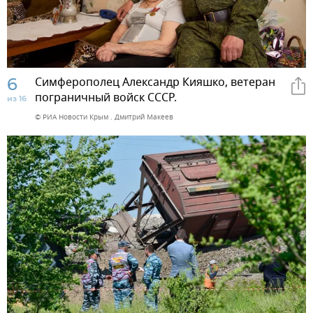
6
Симферополец Александр Кияшко, ветеран
пограничный войск СССР.
из 16
© РИА Новости Крым . Дмитрий Макеев