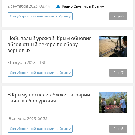
Арсен Арзиев
2 сентября 2023, 08:44
Радио Спутник в Крыму
Ход уборочной кампании в Крыму
Еще
6
Урожай зерновых культур
Урожай в Крыму
Небывалый урожай: Крым обновил
Урожай
Андрей Савчук
абсолютный рекорд по сбору
Продовольственная безопасность Крыма
зерновых
Минсельхоз Крыма
31 августа 2023, 10:30
Ход уборочной кампании в Крыму
Еще
7
Урожай в Крыму
Урожай зерновых культур
В Крыму поспели яблоки - аграрии
Урожай
Новости Крыма
начали сбор урожая
Юрий Гоцанюк
Продовольственная безопасность Крыма
18 августа 2023, 06:35
Сергей Аксенов
Ход уборочной кампании в Крыму
Еще
5