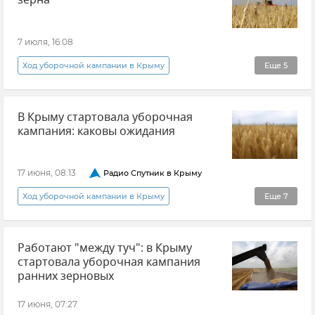
зерна
7 июля, 16:08
Ход уборочной кампании в Крыму
Еще
5
Юрий Гоцанюк
Сельское хозяйство
В Крыму стартовала уборочная
Крым
Новости Крыма
кампания: каковы ожидания
Совет министров РК
17 июня, 08:13
Радио Спутник в Крыму
Ход уборочной кампании в Крыму
Еще
7
Радио "Спутник в Крыму"
Денис Кратюк
Работают "между туч": в Крыму
Минсельхоз Крыма
стартовала уборочная кампания
Урожай зерновых культур
Топливо в Крыму
ранних зерновых
Дизельное топливо
Новости Крыма
17 июня, 07:27