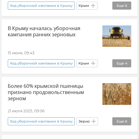
Ход уборочной кампании в Крыму
Крым
Еще
6
Денис Кратюк
Новости Крыма
В Крыму началась уборочная
Урожай зерновых культур
кампания ранних зерновых
Продовольственная безопасность Крыма
Минсельхоз Крыма
Урожай в Крыму
15 июня, 09:43
Ход уборочной кампании в Крыму
Крым
Еще
4
Новости Крыма
Сергей Аксенов
Более 60% крымской пшеницы
Урожай зерновых культур
признано продовольственным
Сельское хозяйство
зерном
21 июля 2025, 09:06
Ход уборочной кампании в Крыму
Зерно
Еще
6
Урожай зерновых культур
Урожай в Крыму