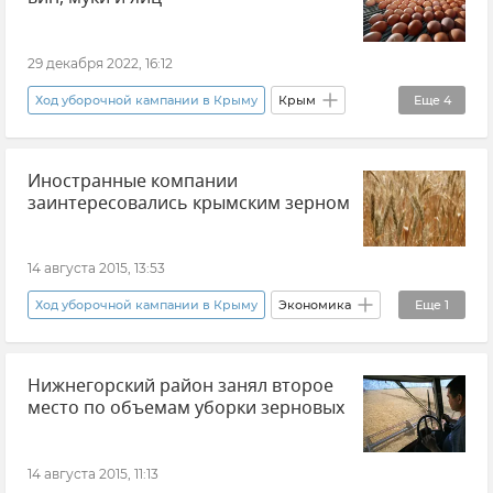
29 декабря 2022, 16:12
Ход уборочной кампании в Крыму
Крым
Еще
4
Сергей Аксенов
Сельское хозяйство
Иностранные компании
Производство
Новости
заинтересовались крымским зерном
14 августа 2015, 13:53
Ход уборочной кампании в Крыму
Экономика
Еще
1
Новости
Нижнегорский район занял второе
место по объемам уборки зерновых
14 августа 2015, 11:13