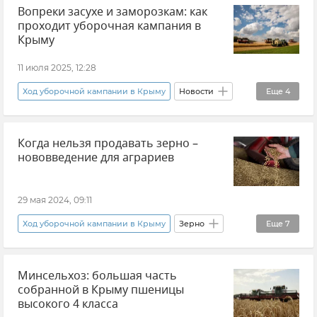
Вопреки засухе и заморозкам: как
Арсен Арзиев
проходит уборочная кампания в
Продовольственная безопасность Крыма
Крыму
Новости Крыма
Сельское хозяйство
11 июля 2025, 12:28
Ход уборочной кампании в Крыму
Новости
Еще
4
Урожай зерновых культур
Урожай в Крыму
Когда нельзя продавать зерно –
Урожай
Сельское хозяйство
нововведение для аграриев
29 мая 2024, 09:11
Ход уборочной кампании в Крыму
Зерно
Еще
7
Поддержка аграриев
Сельское хозяйство
Минсельхоз: большая часть
Урожай в Крыму
Урожай зерновых культур
собранной в Крыму пшеницы
Новости
Россельхознадзор
высокого 4 класса