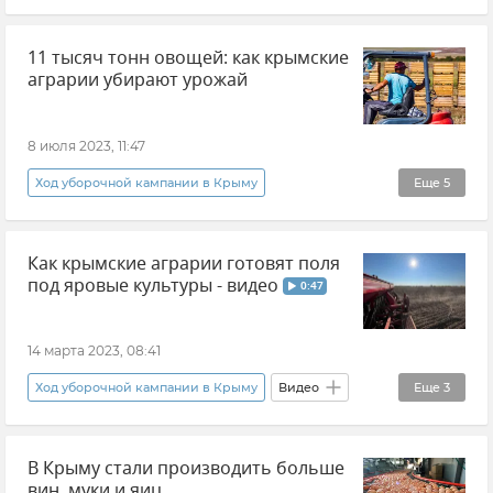
Минсельхоз Крыма
Новости Крыма
11 тысяч тонн овощей: как крымские
Урожай в Крыму
Фрукты
аграрии убирают урожай
Андрей Савчук
8 июля 2023, 11:47
Ход уборочной кампании в Крыму
Еще
5
Сельское хозяйство
Минсельхоз Крыма
Как крымские аграрии готовят поля
Урожай в Крыму
Новости Крыма
под яровые культуры - видео
0:47
Крым
14 марта 2023, 08:41
Ход уборочной кампании в Крыму
Видео
Еще
3
Крым
Сельское хозяйство
Общество
В Крыму стали производить больше
вин, муки и яиц