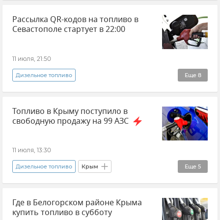
Дефицит топлива в Крыму
Севастополь
Рассылка QR-кодов на топливо в
Новости Севастополя
Севастополе стартует в 22:00
11 июля, 21:50
Дизельное топливо
Еще
8
QR-коды на топливо в Севастополе
Топливо в Крыму поступило в
Севастополь
Новости Севастополя
свободную продажу на 99 АЗС
Бензин
Топливо
Топливо в Крыму
Михаил Развожаев
11 июля, 13:30
Дефицит топлива в Крыму
Дизельное топливо
Крым
Еще
5
Новости Крыма
Бензин
Топливо
Где в Белогорском районе Крыма
Топливо в Крыму
Дефицит топлива в Крыму
купить топливо в субботу