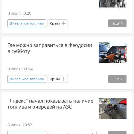
11 июля, 10:20
Дизельное топливо
Крым
Еще
4
Новости Крыма
Топливо
Где можно заправиться в Феодосии
Топливо в Крыму
Белогорский район
в субботу
11 июля, 09:04
Дизельное топливо
Крым
Еще
7
Новости Крыма
Феодосия
Топливо
"Яндекс" начал показывать наличие
Топливо в Крыму
Дефицит топлива в Крыму
топлива и очередей на АЗС
Бензин
Владимир Ким
8 июля, 20:52