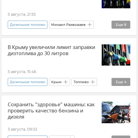
5 августа, 21:55
Дизельное топливо
Михаил Развожаев
Еще
8
Севастополь
Новости Севастополя
В Крыму увеличили лимит заправки
Крым
Новости Крыма
Топливо
дизтоплива до 30 литров
Топливо в Крыму
Бензин
Дефицит топлива в Крыму
5 августа, 15:46
Дизельное топливо
Крым
Топливо
Еще
4
Топливо в Крыму
Юрий Гоцанюк
Сохранить "здоровье" машины: как
Дефицит топлива в Крыму
Новости Крыма
проверить качество бензина и
дизеля
3 августа, 09:02