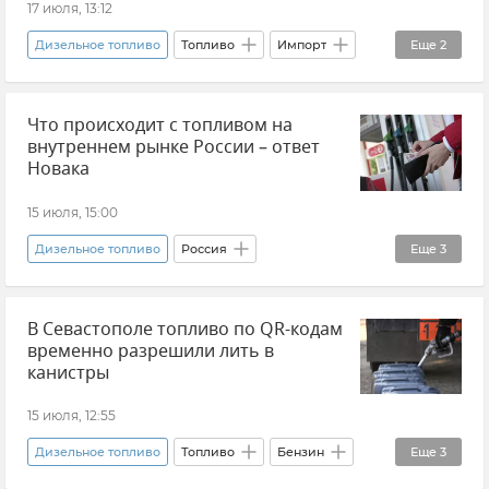
17 июля, 13:12
Дизельное топливо
Топливо
Импорт
Еще
2
Министерство энергетики Российской Федерации (Минэнерго РФ)
Что происходит с топливом на
Новости
внутреннем рынке России – ответ
Новака
15 июля, 15:00
Дизельное топливо
Россия
Еще
3
Александр Новак
Топливо
В Севастополе топливо по QR-кодам
Топливно-энергетический комплекс
временно разрешили лить в
канистры
15 июля, 12:55
Дизельное топливо
Топливо
Бензин
Еще
3