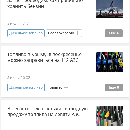
Запас необходим: как правильно
хранить бензин
Министерство энергетики Российской Федерации (Минэнерго РФ)
5 июля, 17:17
Дизельное топливо
Совет эксперта
Еще
6
Топливо
Топливо в Крыму
Бензин
Топливо в Крыму: в воскресенье
Дефицит топлива в Крыму
можно заправиться на 112 АЗС
Константин Работягов
КФУ (Крымский федеральный университет)
5 июля, 10:02
Дизельное топливо
Топливо
Еще
8
Топливо в Крыму
Дефицит топлива в Крыму
В Севастополе открыли свободную
Новости Крыма
Крым
АЗС
продажу топлива на девяти АЗС
Бензин
Владимир Воронкин
Минтопэнерго Крыма