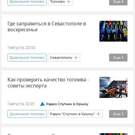
Дизельное топливо
Топливо
Еще
6
Совет эксперта
Юрий Артамонов
Где заправиться в Севастополе в
Бензин
Автомобиль
Крым
воскресенье
Дефицит топлива в Крыму
1 августа, 22:02
Дизельное топливо
Севастополь
Еще
5
Новости Севастополя
Топливо
Как проверить качество топлива -
Топливо в Крыму
Газомоторное топливо
советы эксперта
QR-коды на топливо в Севастополе
1 августа, 12:05
Радио Спутник в Крыму
Дизельное топливо
Радио "Спутник в Крыму"
Еще
3
Топливо
Топливо в Крыму
Качество