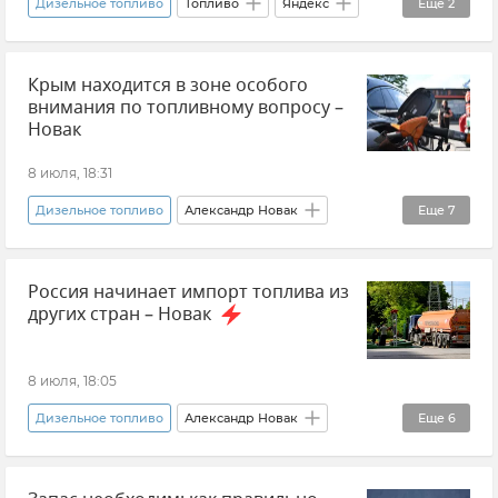
Дизельное топливо
Топливо
Яндекс
Еще
2
Новости
Крым находится в зоне особого
Топливно-энергетический комплекс
внимания по топливному вопросу –
Новак
8 июля, 18:31
Дизельное топливо
Александр Новак
Еще
7
Топливо
Топливо в Крыму
Россия начинает импорт топлива из
Севастополь
Крым
Бензин
других стран – Новак
Дефицит топлива в Крыму
Новости Крыма
8 июля, 18:05
Дизельное топливо
Александр Новак
Еще
6
Россия
Топливо
Бензин
Новости
Импорт