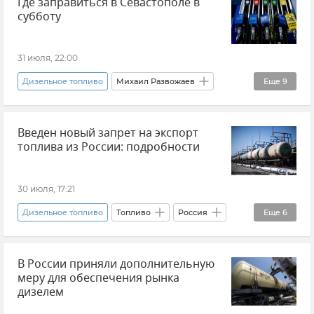
Где заправиться в Севастополе в
субботу
31 июля, 22:00
Дизельное топливо
Михаил Развожаев
Еще
9
Новости Севастополя
Севастополь
Введен новый запрет на экспорт
Крым
Новости Крыма
топлива из России: подробности
Дефицит топлива в Крыму
Топливо
Топливо в Крыму
30 июля, 17:21
QR-коды на топливо в Севастополе
Бензин
Дизельное топливо
Топливо
Россия
Еще
6
Закон и право
Экспорт
Новости
В России приняли дополнительную
Александр Новак
Правительство России
меру для обеспечения рынка
Бензин
дизелем