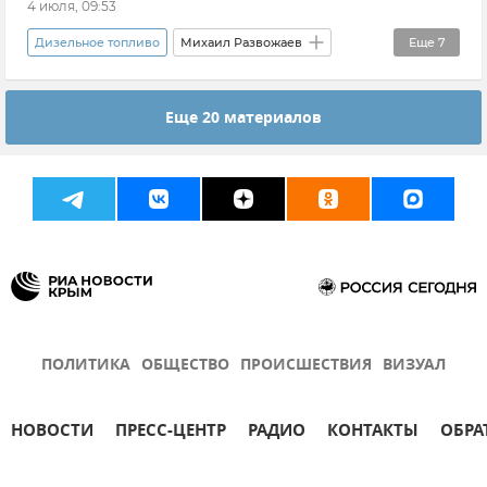
4 июля, 09:53
Дизельное топливо
Михаил Развожаев
Еще
7
Топливо
Топливо в Крыму
Бензин
Еще 20 материалов
Новости Севастополя
Дефицит топлива в Крыму
Севастополь
Новости Крыма
ПОЛИТИКА
ОБЩЕСТВО
ПРОИСШЕСТВИЯ
ВИЗУАЛ
НОВОСТИ
ПРЕСС-ЦЕНТР
РАДИО
КОНТАКТЫ
ОБРА