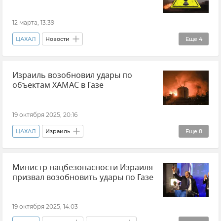
12 марта, 13:39
ЦАХАЛ
Новости
Еще
4
Обострение между Израилем и Ираном
Израиль возобновил удары по
Израиль
В мире
Ядерная энергетика
объектам ХАМАС в Газе
19 октября 2025, 20:16
ЦАХАЛ
Израиль
Еще
8
Обострение ситуации в Израиле
Палестина
Министр нацбезопасности Израиля
Сектор Газа
В мире
Ближний Восток
призвал возобновить удары по Газе
ХАМАС
Биньямин Нетаньяху
Новости
19 октября 2025, 14:03