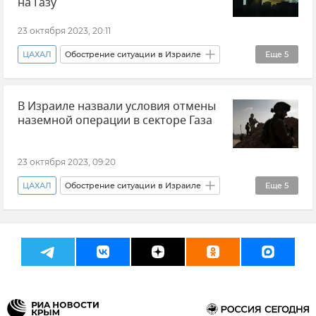
на Газу
23 октября 2023, 20:11
ЦАХАЛ
Обострение ситуации в Израиле
Еще
5
Израиль
Палестина
Новости
В Израиле назвали условия отмены
В мире
Сектор Газа
наземной операции в секторе Газа
23 октября 2023, 09:20
ЦАХАЛ
Обострение ситуации в Израиле
Еще
5
Израиль
Сектор Газа
Палестина
В мире
Новости