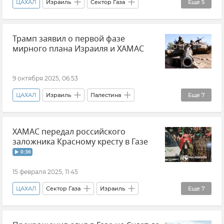
ЦАХАЛ
Израиль
Сектор Газа
Еще
5
Ближний Восток
В мире
Безопасность
Трамп заявил о первой фазе
Новости
ХАМАС
мирного плана Израиля и ХАМАС
9 октября 2025, 06:53
ЦАХАЛ
Израиль
Палестина
Еще
7
Сектор Газа
Дональд Трамп
США
ХАМАС передал российского
Политика
Обострение ситуации в Израиле
заложника Красному кресту в Газе
Новости
ХАМАС
0:36
15 февраля 2025, 11:45
ЦАХАЛ
Сектор Газа
Израиль
Еще
7
Заложники
В мире