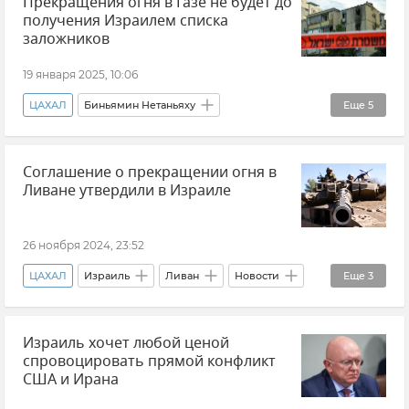
Прекращения огня в Газе не будет до
Российский Красный Крест
Безопасность
получения Израилем списка
Общество
Новости
ХАМАС
заложников
19 января 2025, 10:06
ЦАХАЛ
Биньямин Нетаньяху
Еще
5
Обострение ситуации в Израиле
Палестина
Соглашение о прекращении огня в
Израиль
Новости
ХАМАС
Ливане утвердили в Израиле
26 ноября 2024, 23:52
ЦАХАЛ
Израиль
Ливан
Новости
Еще
3
Ближний Восток
Хезболла
Израиль хочет любой ценой
Биньямин Нетаньяху
спровоцировать прямой конфликт
США и Ирана