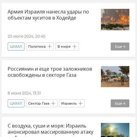
Израиль
В мире
Новости
Ливан
Армия Израиля нанесла удары по
объектам хуситов в Ходейде
20 июля 2024, 20:45
ЦАХАЛ
Политика
В мире
Еще
4
Сообщество итальянцев Крыма
Новости
Россиянин и еще трое заложников
Йемен
Израиль
освобождены в секторе Газа
8 июня 2024, 13:51
ЦАХАЛ
Сектор Газа
Израиль
Еще
4
В мире
Обострение ситуации в Израиле
С воздуха, суши и моря: Израиль
Новости
Новости
анонсировал массированную атаку