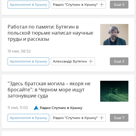
Археология в Крыму
Радио "Спутник в Крыму"
Еще
5
Туризм в Крыму
Керчь
Работал по памяти: Бутягин в
Ленинский район
Отдых в Крыму
польской тюрьме написал научные
Инфраструктура
труды и рассказы
19 мая, 08:52
Археология в Крыму
Александр Бутягин
Еще
3
Крым
Новости Крыма
Новости
"Здесь братская могила – якоря не
бросайте": в Черном море ищут
затонувшие суда
11 мая, 11:00
Радио Спутник в Крыму
Археология в Крыму
Радио "Спутник в Крыму"
Еще
7
Виктор Вахонеев