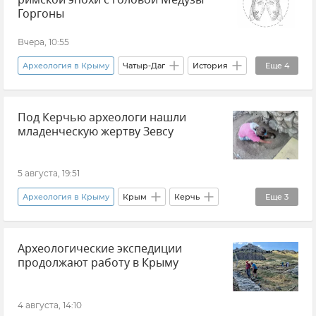
римской эпохи с головой Медузы
Горгоны
Вчера, 10:55
Археология в Крыму
Чатыр-Даг
История
Еще
4
Археология
РАН
Крым
Под Керчью археологи нашли
Новости Крыма
младенческую жертву Зевсу
5 августа, 19:51
Археология в Крыму
Крым
Керчь
Еще
3
Крым в истории: секреты, факты, фото
Археологические экспедиции
Археология
Раскопки
продолжают работу в Крыму
4 августа, 14:10