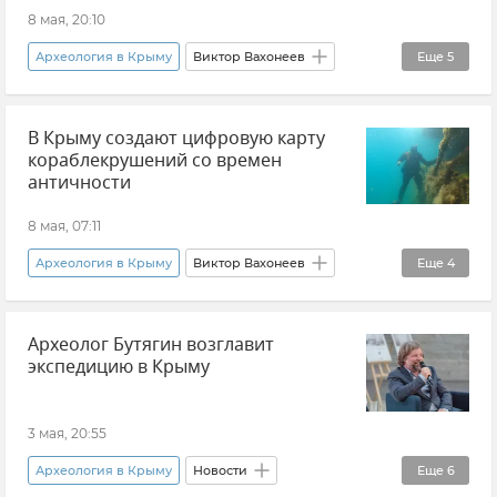
Наука и технологии
8 мая, 20:10
Наука в Крыму: открытия и изобретения
Археология в Крыму
Виктор Вахонеев
Еще
5
Археология
В мире
Новости Крыма
В Крыму создают цифровую карту
Крым
РАН
кораблекрушений со времен
античности
8 мая, 07:11
Археология в Крыму
Виктор Вахонеев
Еще
4
Крым
Новости Крыма
История
Археолог Бутягин возглавит
РАН
экспедицию в Крыму
3 мая, 20:55
Археология в Крыму
Новости
Еще
6