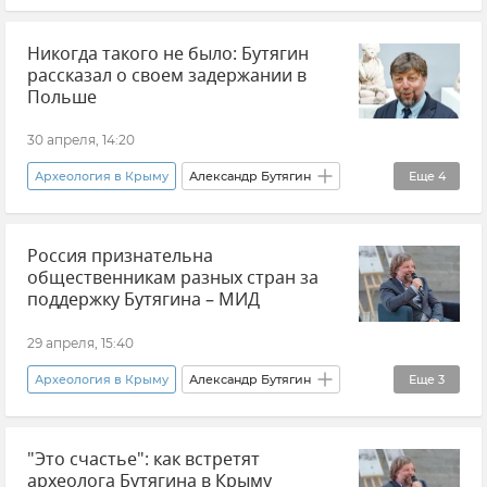
Новости Крыма
Археология
Никогда такого не было: Бутягин
Александр Бутягин
Крым
Эрмитаж
рассказал о своем задержании в
История
Польше
30 апреля, 14:20
Археология в Крыму
Александр Бутягин
Еще
4
Археология
Новости
Польша
Россия признательна
Украина
общественникам разных стран за
поддержку Бутягина – МИД
29 апреля, 15:40
Археология в Крыму
Александр Бутягин
Еще
3
Мария Захарова
"Это счастье": как встретят
Министерство иностранных дел РФ (МИД РФ)
археолога Бутягина в Крыму