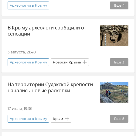
Археология в Крыму
Еще
4
Эксклюзивы РИА Новости Крым
В Крыму археологи сообщили о
Вадим Майко
Раскопки
Крым
сенсации
3 августа, 21:48
Археология в Крыму
Новости Крыма
Еще
3
Крым
История
На территории Судакской крепости
Восточно-Крымский историко-культурный музей-заповедник (Керчь)
начались новые раскопки
17 июля, 19:36
Археология в Крыму
Крым
Еще
5
Новости Крыма
Судакская крепость