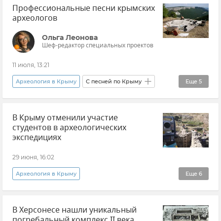
Профессиональные песни крымских
Судак
Минкульт Крыма
Раскопки
археологов
Ольга Леонова
Шеф-редактор специальных проектов
11 июля, 13:21
Археология в Крыму
С песней по Крыму
Еще
5
Крым
Музыка
История
В Крыму отменили участие
Херсонес
Владимир Высоцкий
студентов в археологических
экспедициях
29 июня, 16:02
Археология в Крыму
Еще
6
Эксклюзивы РИА Новости Крым
В Херсонесе нашли уникальный
Вадим Майко
Раскопки
Крым
погребальный комплекс II века