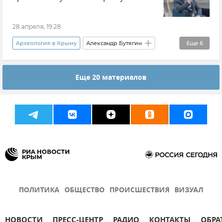
Крым
28 апреля, 19:28
Археология в Крыму
Александр Бутягин
Еще
6
Эксклюзивы РИА Новости Крым
Еще 20 материалов
Татьяна Умрихина
Мнения
Крым
Восточно-Крымский историко-культурный музей-заповедник (Керчь)
Новости Крыма
ПОЛИТИКА
ОБЩЕСТВО
ПРОИСШЕСТВИЯ
ВИЗУАЛ
НОВОСТИ
ПРЕСС-ЦЕНТР
РАДИО
КОНТАКТЫ
ОБРА