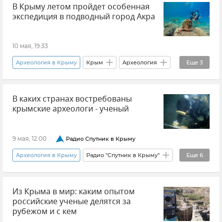
В Крыму летом пройдет особенная
Подводные экспедиции у берегов Крыма
экспедиция в подводный город Акра
Черное море
Великая Октябрьская социалистическая революция
10 мая, 19:33
Теплоход "Армения"
Новости Крыма
Археология в Крыму
Крым
Археология
Еще
3
Наука и технологии
Подводные экспедиции у берегов Крыма
В каких странах востребованы
Виктор Вахонеев
Новости Крыма
крымские археологи - ученый
9 мая, 12:00
Радио Спутник в Крыму
Археология в Крыму
Радио "Спутник в Крыму"
Еще
6
Виктор Вахонеев
Из Крыма в мир: каким опытом
Подводные экспедиции у берегов Крыма
российские ученые делятся за
Цифровизация
Ближний Восток
рубежом и с кем