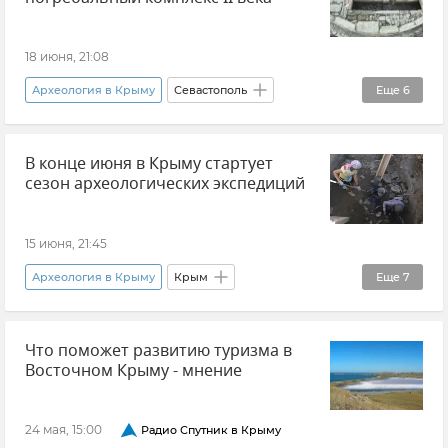
Новости Крыма
Безопасность
18 июня, 21:08
Археология в Крыму
Севастополь
Еще
6
Херсонес
В конце июня в Крыму стартует
Историко-археологический музей-заповедник "Херсонес Таврический"
сезон археологических экспедиций
Раскопки
Археология
Новости Крыма
Новости Севастополя
15 июня, 21:45
Археология в Крыму
Крым
Еще
7
Эксклюзивы РИА Новости Крым
Что поможет развитию туризма в
Археология
Новости
Новости Крыма
Восточном Крыму - мнение
Вадим Майко
Валерий Науменко
КФУ (Крымский федеральный университет)
24 мая, 15:00
Радио Спутник в Крыму