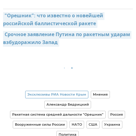
"Орешник": что известно о новейшей 
российской баллистической ракете
Срочное заявление Путина по ракетным ударам 
взбудоражило Запад
Эксклюзивы РИА Новости Крым
Мнения
Александр Бедрицкий
Ракетная система средней дальности "Орешник"
Россия
Вооруженные силы России
НАТО
США
Украина
Политика