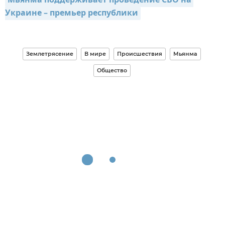
Мьянма поддерживает проведение СВО на 
Украине – премьер республики
Землетрясение
В мире
Происшествия
Мьянма
Общество