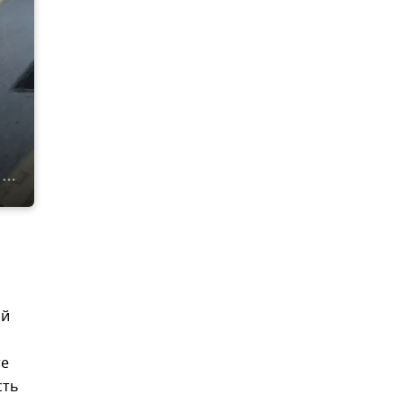
ой
те
сть