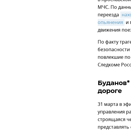
МЧС. По данн
переезда
нах
опьянения
и 
движения пое
По факту траг
безопасности
повлекшие по 
Следкоме Росс
Буданов*
дороге
31 марта в эф
управления ра
строящаяся ч
представлять 