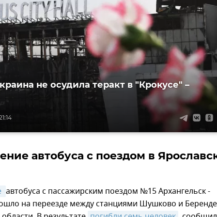
краина не осудила теракт в "Крокусе" –
21:14
ение автобуса с поездом в Ярославс
 
автобуса с пассажирским поездом №15 Архангельск -
ошло на переезде между станциями Шушково и Беренд
 области. В результате
погибли семь человек
, сообщил