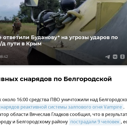
е ответили Буданову* на угрозы ударов по
/д пути в Крым
18:42
ивных снарядов по Белгородской
 около 16:00 средства ПВО уничтожили над Белгородск
снарядов реактивной системы залпового огня Vampire
.
тор области Вячеслав Гладков сообщил, что в результа
ороду и Белгородскому району
пострадали 9 человек
, е