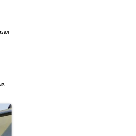
азал
ах,