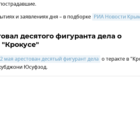
 пострадавшие.
ытиях и заявлениях дня – в подборке
РИА Новости Кры
товал десятого фигуранта дела о
 "Крокусе"
22 мая арестован десятый фигурант дела
о теракте в "Кр
Якубджони Юсуфзод.