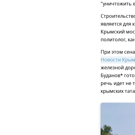
"уничтожить е
Строительств
является для 
Крымский мос
политолог, ка
При этом сен
Новости Крым
железной дор
Буданов* гото
речь идет не 
крымских тата