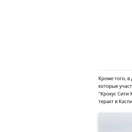
Кроме того, в
которые учас
"Крокус Сити 
теракт в Касп