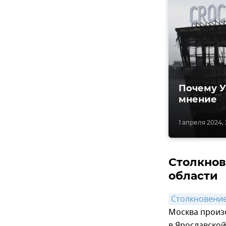
Почему У
мнение
1 апреля 2024, 
Столкнов
области
Столкновение
Москва произ
в Ярославской