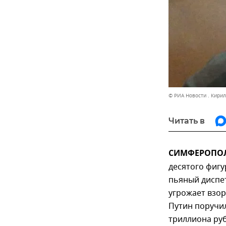
© РИА Новости . Кири
Читать в
СИМФЕРОПОЛЬ
десятого фигу
пьяный диспе
угрожает взо
Путин поручи
триллиона руб