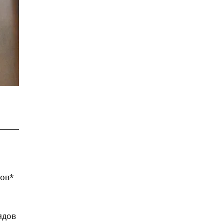
нов*
ядов