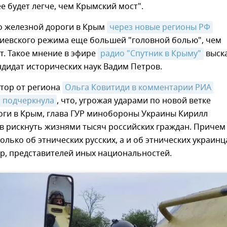
е будет легче, чем Крымский мост".
о железной дороги в Крым
через новые регионы РФ
киевского режима еще большей "головной болью", чем
т. Такое мнение в эфире
радио "Спутник в Крыму"
выск
ндидат исторических наук Вадим Петров.
атор от региона
Ольга Ковитиди в комментарии РИА 
 подчеркнула
, что, угрожая ударами по новой ветке
оги в Крым, глава ГУР минобороны Украины Кирилл
в рискнуть жизнями тысяч российских граждан. Причем
только об этнических русских, а и об этнических украинц
р, представителей иных национальностей.