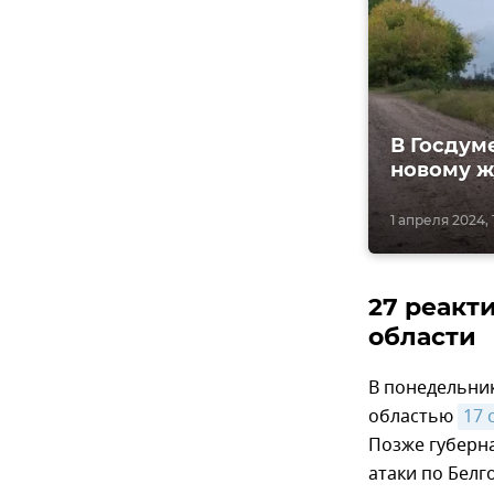
В Госдум
новому ж
1 апреля 2024, 
27 реакт
области
В понедельник
областью
17 
Позже губерна
атаки по Белг