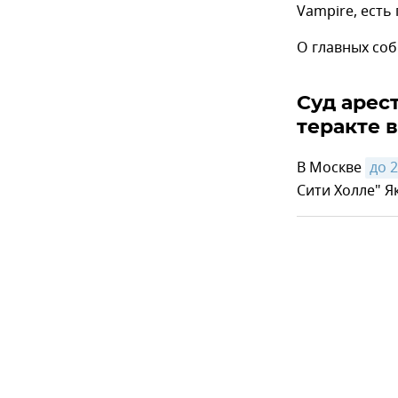
Vampire, есть
О главных соб
Суд арес
теракте в
В Москве
до 
Сити Холле" 