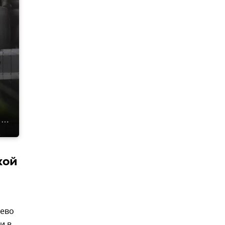
кой
еево
и в