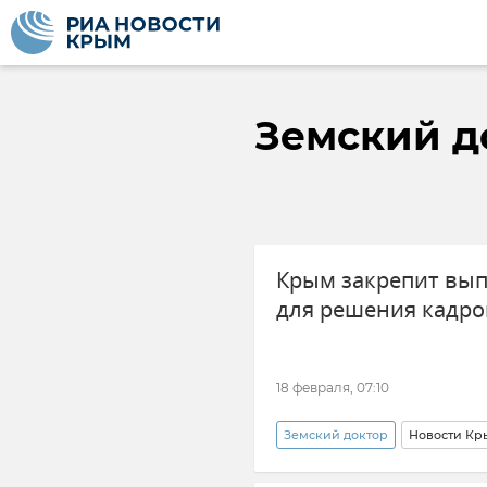
Земский д
Крым закрепит вып
для решения кадро
18 февраля, 07:10
Земский доктор
Новости Кр
Минздрав Крыма
Здраво