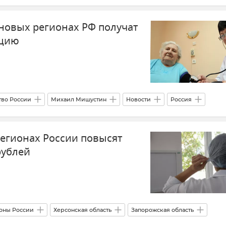
вастополе
Врач
Крым
 новых регионах РФ получат
ацию
тво России
Михаил Мишустин
Новости
Россия
ионы России
Здравоохранение в России
егионах России повысят
рублей
оны России
Херсонская область
Запорожская область