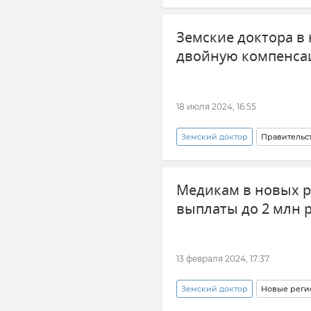
Здравоохранение в Крыму и Се
Земские доктора в
двойную компенс
18 июля 2024, 16:55
Земский доктор
Правительс
Господдержка
Новые рег
Медикам в новых р
выплаты до 2 млн 
13 февраля 2024, 17:37
Земский доктор
Новые реги