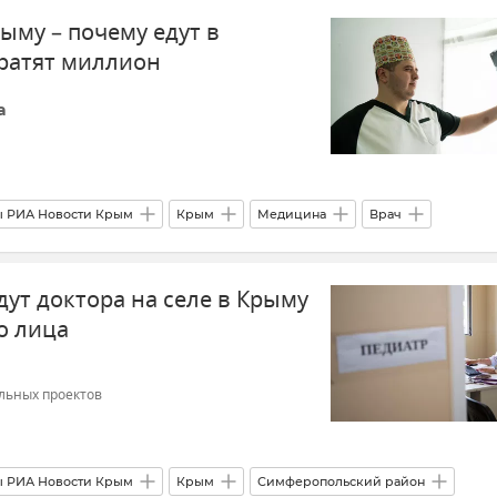
ыму – почему едут в
тратят миллион
а
 РИА Новости Крым
Крым
Медицина
Врач
ство
Здравоохранение в Крыму и Севастополе
ут доктора на селе в Крыму
го лица
льных проектов
 РИА Новости Крым
Крым
Симферопольский район