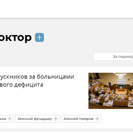
октор
За перио
ускников за больницами
вого дефицита
ыма
Земский фельдшер
Алексей Натаров
охранение в Крыму и Севастополе
Крым