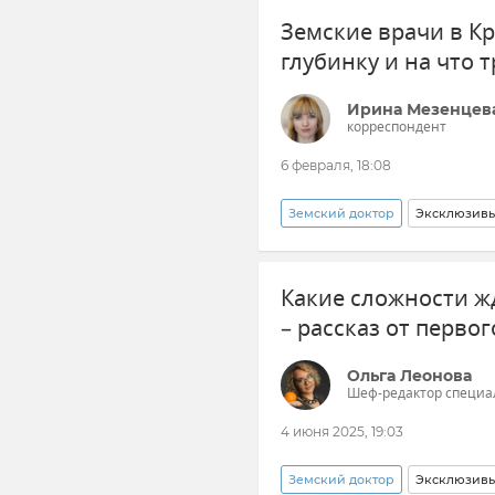
Земские врачи в Кр
Здравоохранение в России
глубинку и на что 
Ирина Мезенцев
корреспондент
6 февраля, 18:08
Земский доктор
Эксклюзивы
Земский фельдшер
Обще
Какие сложности жд
– рассказ от перво
Ольга Леонова
Шеф-редактор специа
4 июня 2025, 19:03
Земский доктор
Эксклюзивы