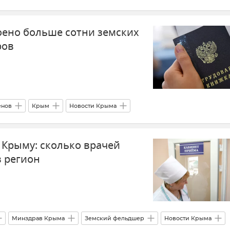
ие в Крыму и Севастополе
Здоровье
Земский фельдшер
оено больше сотни земских
ров
енов
Крым
Новости Крыма
вастополе
Общество
Земский фельдшер
 Крыму: сколько врачей
в регион
Минздрав Крыма
Земский фельдшер
Новости Крыма