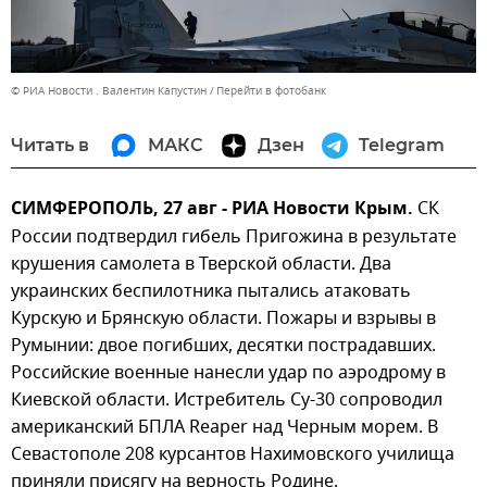
© РИА Новости . Валентин Капустин
Перейти в фотобанк
Читать в
МАКС
Дзен
Telegram
СИМФЕРОПОЛЬ, 27 авг - РИА Новости Крым.
СК
России подтвердил гибель Пригожина в результате
крушения самолета в Тверской области. Два
украинских беспилотника пытались атаковать
Курскую и Брянскую области. Пожары и взрывы в
Румынии: двое погибших, десятки пострадавших.
Российские военные нанесли удар по аэродрому в
Киевской области. Истребитель Су-30 сопроводил
американский БПЛА Reaper над Черным морем. В
Севастополе 208 курсантов Нахимовского училища
приняли присягу на верность Родине.