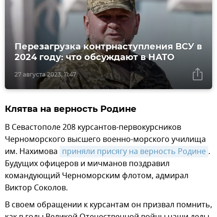
Перезагрузка контрнаступления ВСУ в
2024 году: что обсуждают в НАТО
27 августа 2023, 11:47
Клятва на верность Родине
В Севастополе 208 курсантов-первокурсников
Черноморского высшего военно-морского училища
им. Нахимова
приняли присягу на верность Родине
.
Будущих офицеров и мичманов поздравил
командующий Черноморским флотом, адмирал
Виктор Соколов.
В своем обращении к курсантам он призвал помнить,
как в годы Великой Отечественной войны наши деды