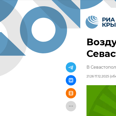
Возду
Севас
В Севастопол
21:26 17.12.2025
(обн