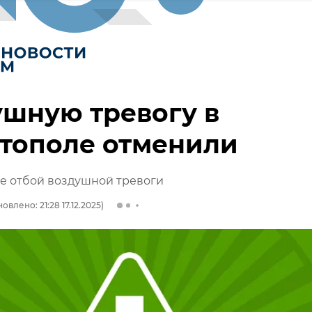
шную тревогу в
тополе отменили
е отбой воздушной тревоги
овлено: 21:28 17.12.2025)