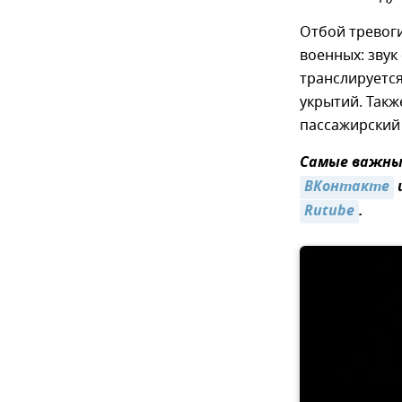
Отбой тревоги
военных: звук
транслируется
укрытий. Так
пассажирский
Самые важные
ВКонтакте
Rutube
.