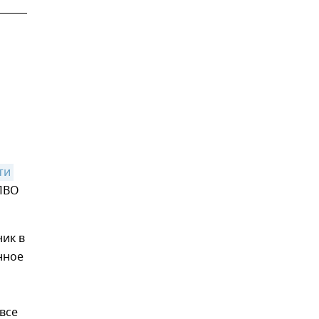
и 
 ПВО
ник в
нное
все