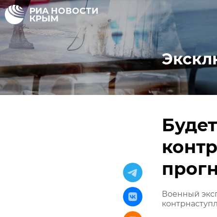
Экскл
Будет
контр
прогн
Военный эксп
контрнаступ