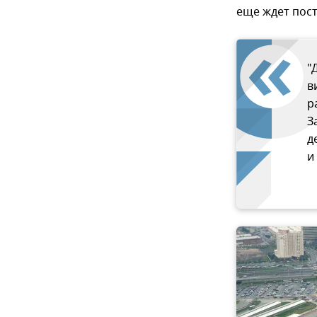
еще ждет пост
"
в
р
З
д
и