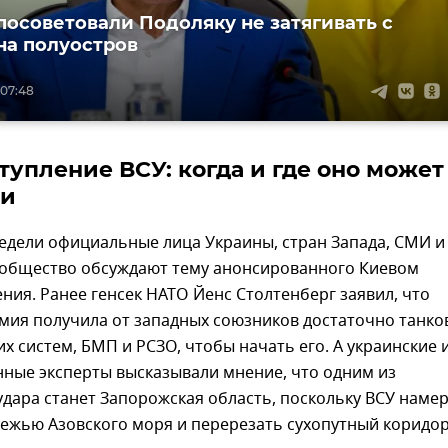
посоветовали Подоляку не затягивать с
на полуостров
 07:48
тупление ВСУ: когда и где оно может
ти
едели официальные лица Украины, стран Запада, СМИ и
ообщество обсуждают тему анонсированного Киевом
ния. Ранее генсек НАТО Йенс Столтенберг заявил, что
мия получила от западных союзников достаточно танко
х систем, БМП и РСЗО, чтобы начать его. А украинские 
нные эксперты высказывали мнение, что одним из
дара станет Запорожская область, поскольку ВСУ наме
ежью Азовского моря и перерезать сухопутный коридор