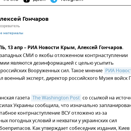
лексей Гончаров
озреватель
се материалы
 13 апр – РИА Новости Крым, Алексей Гончаров
.
 западных СМИ о якобы отложенном контрнаступлении
рмии являются дезинформацией с целью усыпить
 российских Вооруженных сил. Такое мнение
РИА Новост
л военный эксперт, директор российского Музея войск
анская газета
The Washington Post
со ссылкой на источ
силах Украины сообщила, что изначально запланирова
табное контрнаступление ВСУ отложено из-за
ых погодных условий и нехватки у украинских сил
оеприпасов. Как утверждает собеседник издания, Киев 