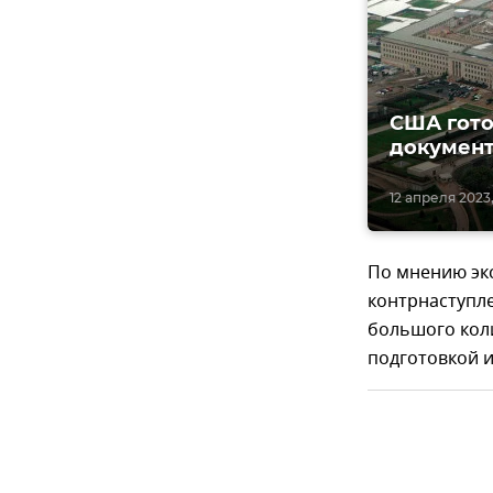
США гото
документ
12 апреля 2023,
По мнению экс
контрнаступле
большого кол
подготовкой и