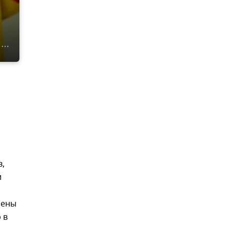
в,
и
рены
 в