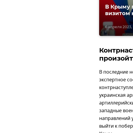
В Крыму 
визитом 
6 апреля 2023,
Контрнас
произой
В последние н
экспертное с
контрнаступле
украинская ар
артиллерийски
западные вое
направлений у
выйти к побер