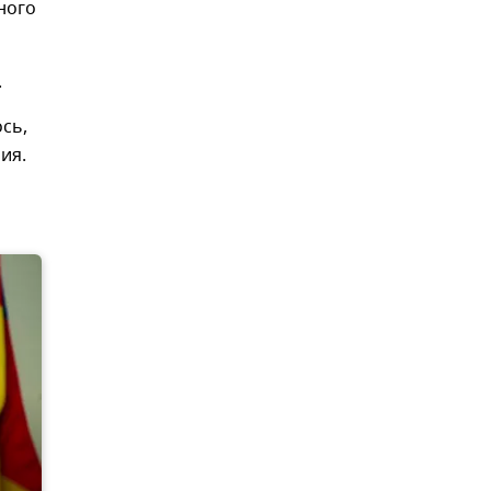
ного
.
сь,
ия.