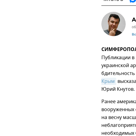
А
об
В
СИМФЕРОПОЛЬ,
Публикации в
украинской а
бдительность
Крым
высказа
Юрий Кнутов.
Ранее америк
вооруженных 
на весну масш
неблагоприятн
необходимых б