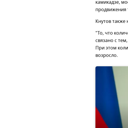
камикадзе, мо
продвижения т
Кнутов также 
"То, что коли
связано с тем
При этом коли
возросло.