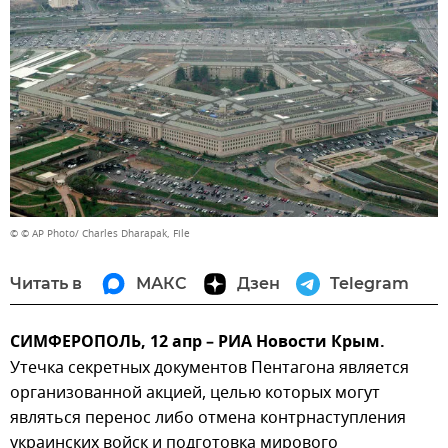
© © AP Photo/ Charles Dharapak, File
Читать в
МАКС
Дзен
Telegram
СИМФЕРОПОЛЬ, 12 апр – РИА Новости Крым.
Утечка секретных документов Пентагона является
организованной акцией, целью которых могут
являться перенос либо отмена контрнаступления
украинских войск и подготовка мирового