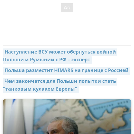
Наступление ВСУ может обернуться войной 
Польши и Румынии с РФ – эксперт
Польша разместит HIMARS на границе с Россией
Чем закончатся для Польши попытки стать 
"танковым кулаком Европы"