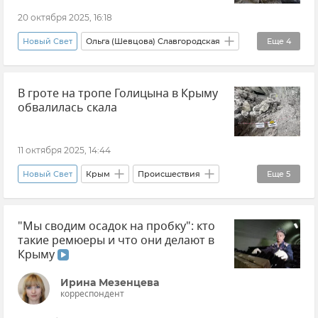
20 октября 2025, 16:18
Новый Свет
Ольга (Шевцова) Славгородская
Еще
4
Судак
Минприроды Крыма
Крым
В гроте на тропе Голицына в Крыму
Новости Крыма
обвалилась скала
11 октября 2025, 14:44
Новый Свет
Крым
Происшествия
Еще
5
Природа
Минприроды Крыма
Горы
"Мы сводим осадок на пробку": кто
Горы Крыма
Новости Крыма
такие ремюеры и что они делают в
Крыму
Ирина Мезенцева
корреспондент