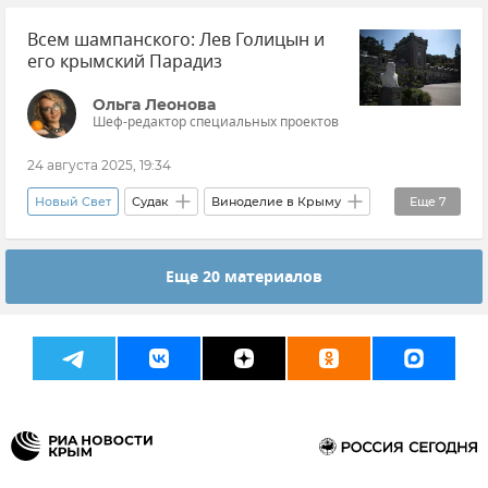
Всем шампанского: Лев Голицын и
ГУП РК "Крымэнерго"
его крымский Парадиз
Отключение электроэнергии
Ольга Леонова
Шеф-редактор специальных проектов
24 августа 2025, 19:34
Новый Свет
Судак
Виноделие в Крыму
Еще
7
Виноделие
Сельское хозяйство
Еще 20 материалов
Император Александр III
История
Николай II
Лев Голицын
Виноградники Крыма