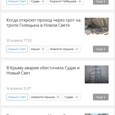
Новый Свет
Судак
Кирилл Чебышев
Еще
3
Новости Крыма
Крым
Видео
Когда откроют проход через грот на
тропе Голицына в Новом Свете
20 апреля, 17:03
Новый Свет
Крым
Новости Крыма
Еще
2
Судак
Лев Голицын
В Крыму авария обесточила Судак и
Новый Свет
14 апреля, 21:07
Новый Свет
Новости Крыма
Судак
Еще
4
Кирилл Чебышев
Электроэнергия