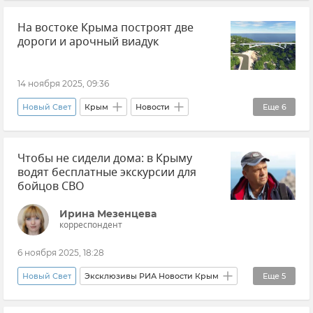
Культура
Новости
На востоке Крыма построят две
Крым кинематографический
дороги и арочный виадук
Крым кинематографический
Карадаг
14 ноября 2025, 09:36
Новый Свет
Крым
Новости
Еще
6
АО "ВАД"
Чтобы не сидели дома: в Крыму
Ремонт и строительство дорог в Крыму
водят бесплатные экскурсии для
Ситуация на дорогах Крыма
Дороги
бойцов СВО
Судак
Белогорск
Ирина Мезенцева
корреспондент
6 ноября 2025, 18:28
Новый Свет
Эксклюзивы РИА Новости Крым
Еще
5
Крым
Экскурсии