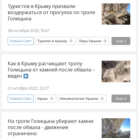
Туристов в Крыму призвали
Помощь бойцам СВО
Новости СВО
воздержаться от прогулок по тропе
Общество
Голицына
28 октября 2025, 19:47
Новый Свет
Туризм в Крыму
Горы Крыма
Еще
2
Тропа Голицина
Безопасность
Как в Крыму расчищают тропу
Голицына от камней после обвала –
видео
21 октября 2025, 23:27
Новый Свет
Крым
Минэкологии Крыма
Еще
4
Ольга (Шевцова) Славгородская
Видео
На тропе Голицына убирают камни
Новости Крыма
Судак
после обвала - движение
ограничено