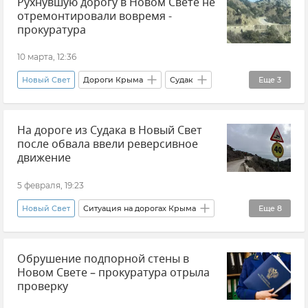
Рухнувшую дорогу в Новом Свете не
Электричество
отремонтировали вовремя -
Отключение электроэнергии
прокуратура
10 марта, 12:36
Новый Свет
Дороги Крыма
Судак
Еще
3
Прокуратура Республики Крым
Крым
На дороге из Судака в Новый Свет
Новости Крыма
после обвала ввели реверсивное
движение
5 февраля, 19:23
Новый Свет
Ситуация на дорогах Крыма
Еще
8
Крым
Судак
Кирилл Чебышев
Обрушение подпорной стены в
Дороги
Дороги Крыма
Новом Свете – прокуратура отрыла
Ремонт и строительство дорог в Крыму
проверку
Новости Крыма
Логистика