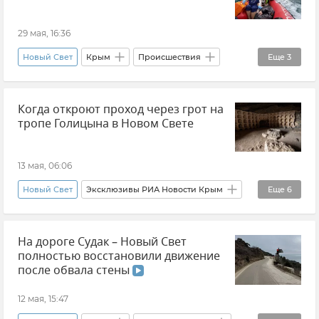
29 мая, 16:36
Новый Свет
Крым
Происшествия
Еще
3
ГУ МЧС РФ по Республике Крым
Когда откроют проход через грот на
Новости Крыма
Общество
тропе Голицына в Новом Свете
13 мая, 06:06
Новый Свет
Эксклюзивы РИА Новости Крым
Еще
6
Тропа Голицина
Судак
На дороге Судак – Новый Свет
Кирилл Чебышев
Новости Крыма
полностью восстановили движение
Крым
Туризм в Крыму
после обвала стены
12 мая, 15:47