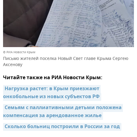
© РИА Новости Крым
Письмо жителей поселка Новый Свет главе Крыма Сергею
Аксенову
Читайте также на РИА Новости Крым:
Нагрузка растет: в Крым приезжают 
онкобольные из новых субъектов РФ
Семьям с паллиативными детьми положена 
компенсация за арендованное жилье
Сколько больниц построили в России за год