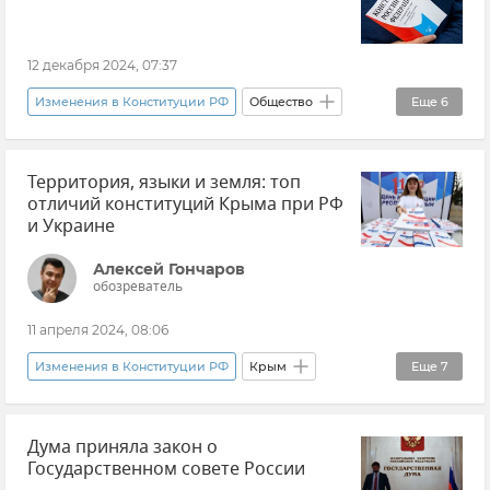
12 декабря 2024, 07:37
Изменения в Конституции РФ
Общество
Еще
6
Россия
Праздники и памятные даты
Территория, языки и земля: топ
Новости
Закон и право
История
отличий конституций Крыма при РФ
Конституция России
и Украине
Алексей Гончаров
обозреватель
11 апреля 2024, 08:06
Изменения в Конституции РФ
Крым
Еще
7
Эксклюзивы РИА Новости Крым
Дума приняла закон о
Закон и право
Общество
Политика
Государственном совете России
Россия
Конституция Республики Крым